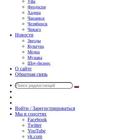
Уфа
Феодосия
Хадера
Чапаевск
Челябинск
Чикаго
Новости
Звезды
Культура
Медиа
Музыка
Шоу-бизнес
О сайте
Обратная связь
Поиск
Switch
радиостанций
skin
Sidebar
Случайное
радио
Войти / Зарегистрироваться
Мы в соцсетях
Facebook
Twitter
YouTube
vk.com