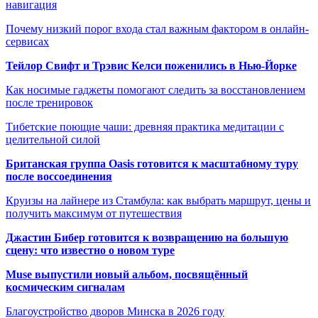
навигация
Почему низкий порог входа стал важным фактором в онлайн-
сервисах
Тейлор Свифт и Трэвис Келси поженились в Нью-Йорке
Как носимые гаджеты помогают следить за восстановлением
после тренировок
Тибетские поющие чаши: древняя практика медитации с
целительной силой
Британская группа Oasis готовится к масштабному туру
после воссоединения
Круизы на лайнере из Стамбула: как выбрать маршрут, цены и
получить максимум от путешествия
Джастин Бибер готовится к возвращению на большую
сцену: что известно о новом туре
Muse выпустили новый альбом, посвящённый
космическим сигналам
Благоустройство дворов Минска в 2026 году