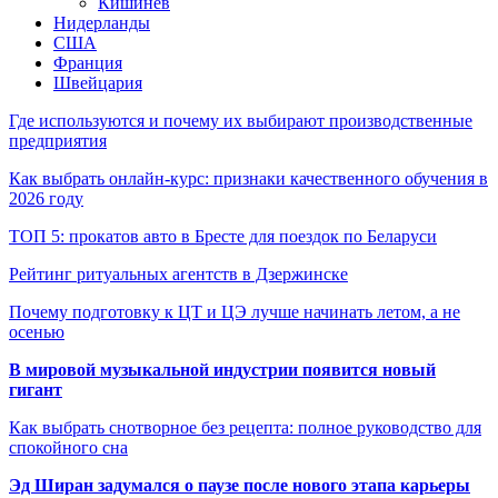
Кишинёв
Нидерланды
США
Франция
Швейцария
Где используются и почему их выбирают производственные
предприятия
Как выбрать онлайн-курс: признаки качественного обучения в
2026 году
ТОП 5: прокатов авто в Бресте для поездок по Беларуси
Рейтинг ритуальных агентств в Дзержинске
Почему подготовку к ЦТ и ЦЭ лучше начинать летом, а не
осенью
В мировой музыкальной индустрии появится новый
гигант
Как выбрать снотворное без рецепта: полное руководство для
спокойного сна
Эд Ширан задумался о паузе после нового этапа карьеры