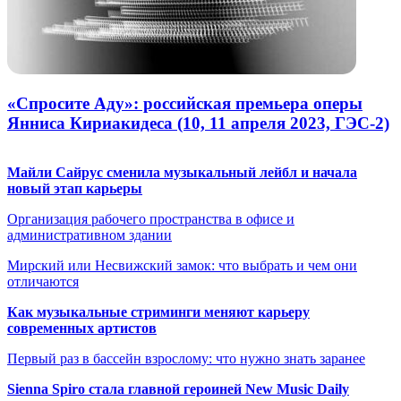
«Спросите Аду»: российская премьера оперы
Янниса Кириакидеса (10, 11 апреля 2023, ГЭС-2)
Майли Сайрус сменила музыкальный лейбл и начала
новый этап карьеры
Организация рабочего пространства в офисе и
административном здании
Мирский или Несвижский замок: что выбрать и чем они
отличаются
Как музыкальные стриминги меняют карьеру
современных артистов
Первый раз в бассейн взрослому: что нужно знать заранее
Sienna Spiro стала главной героиней New Music Daily