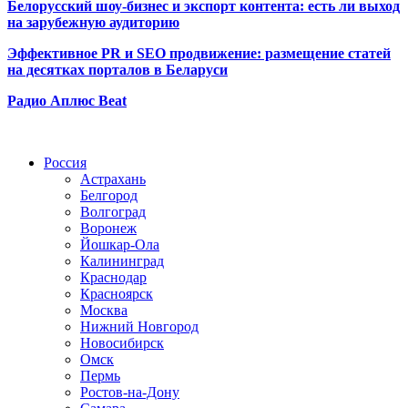
Белорусский шоу-бизнес и экспорт контента: есть ли выход
на зарубежную аудиторию
Эффективное PR и SEO продвижение:
размещение статей
на десятках порталов в Беларуси
Радио Аплюс Beat
Радио по странам
Россия
Астрахань
Белгород
Волгоград
Воронеж
Йошкар-Ола
Калининград
Краснодар
Красноярск
Москва
Нижний Новгород
Новосибирск
Омск
Пермь
Ростов-на-Дону