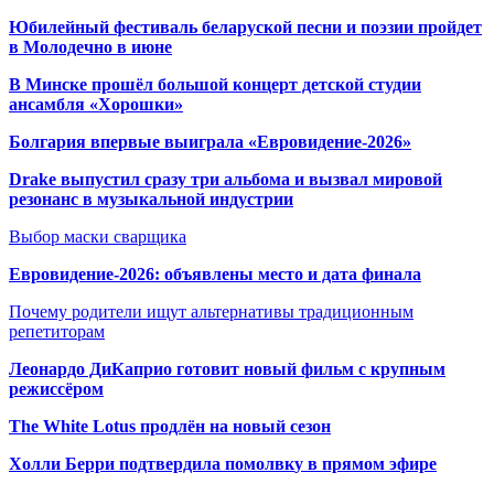
Юбилейный фестиваль беларуской песни и поэзии пройдет
в Молодечно в июне
В Минске прошёл большой концерт детской студии
ансамбля «Хорошки»
Болгария впервые выиграла «Евровидение-2026»
Drake выпустил сразу три альбома и вызвал мировой
резонанс в музыкальной индустрии
Выбор маски сварщика
Евровидение-2026: объявлены место и дата финала
Почему родители ищут альтернативы традиционным
репетиторам
Леонардо ДиКаприо готовит новый фильм с крупным
режиссёром
The White Lotus продлён на новый сезон
Холли Берри подтвердила помолвк
у в прямом эфире