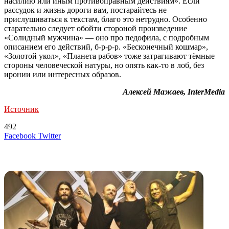
насилию или иным противоправным действиям». Если
рассудок и жизнь дороги вам, постарайтесь не
прислушиваться к текстам, благо это нетрудно. Особенно
старательно следует обойти стороной произведение
«Солидный мужчина» — оно про педофила, с подробным
описанием его действий, б-р-р-р. «Бесконечный кошмар»,
«Золотой укол», «Планета рабов» тоже затрагивают тёмные
стороны человеческой натуры, но опять как-то в лоб, без
иронии или интересных образов.
Алексей Мажаев, InterMedia
Источник
492
LinkedIn
Tumblr
Reddit
Вконтакте
Одноклассники
Skype
Messenger
Messenger
WhatsApp
Telegram
Viber
Line
Поделиться
Печатать
Facebook
Twitter
через
электронную
Похожие радио
почту