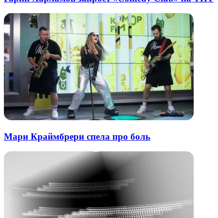
Мари Краймбрери спела про боль