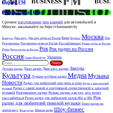
Бизнес
Бизнес FM
FM
Радио
Радио Аплюс Beat
Аплюс
Beat
Срочное
изготовление чип ключей
для автомобилей в
Минске, заказывайте на https://chasmaster.by
Москва
Киев
Дип-хаус
Дип-хаус радио из России
Клубное
Поп
Беларусь
Разговорное
Расслабляющее
Разговорное радио из России
Релакс радио из России
Рок
Рок радио из России
Ретро
Ретро-радио из России
Россия
Украина
Санкт-Петербург
Найти:
Звезды
Дип-хаус радио
Джаз радио
Детское радио
Культура
Медиа
Музыка
Лучшее клубное радио
Новости
Радио для любителей хип-хопа и рэпа
Радио с классической
Радио с самой новой и популярной отечественной и западной
музыкой
музыкой
Разговорное радио
Релакс радио для тех, кто хочет
Рок
расслабиться
Ретро радио для любителей хитов 80х и 90х
радио для любителей тяжелой музыки
Транс-радио на
Шоу-бизнес
любой вкус
Шансон радио
Фолк радио