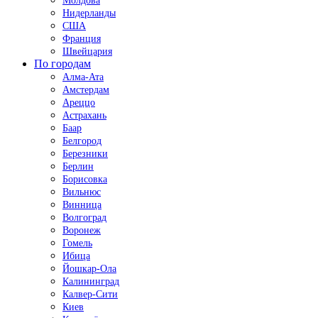
Молдова
Нидерланды
США
Франция
Швейцария
По городам
Алма-Ата
Амстердам
Ареццо
Астрахань
Баар
Белгород
Березники
Берлин
Борисовка
Вильнюс
Винница
Волгоград
Воронеж
Гомель
Ибица
Йошкар-Ола
Калининград
Калвер-Сити
Киев