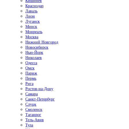
Кишинёв
Краснодар
Лаваль
Лион
Луганск
Минск
Монреаль
Москва
Нижний Новгород
Новосибирск
Нью-Йорк
Николаев
Одесса
Омск
Париж
Пермь
Рига
Ростов-на-Дону
Самара
Санкт-Петербург
Слуцк
Смоленск
Таганрог
Тель-Авив
Тула