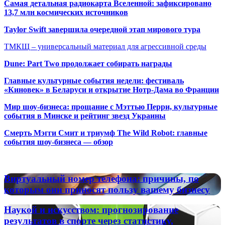
Самая детальная радиокарта Вселенной: зафиксировано
13,7 млн космических источников
Taylor Swift завершила очередной этап мирового тура
ТМКЩ – универсальный материал для агрессивной среды
Dune: Part Two продолжает собирать награды
Главные культурные события недели: фестиваль
«Киновек» в Беларуси и открытие Нотр-Дама во Франции
Мир шоу-бизнеса: прощание с Мэттью Перри, культурные
события в Минске и рейтинг звезд Украины
Смерть Мэгги Смит и триумф The Wild Robot: главные
события шоу-бизнеса — обзор
Популярные радиостанции
Виртуальный
Виртуальный номер телефона: причины, по
номер
которым они приносят пользу вашему бизнесу
телефона:
причины,
Наукой
Наукой и искусством: прогнозирование
по
и
результатов в спорте через статистику,
которым