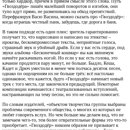
только хардкор, причём в прямом смысле этого слова. Путь
«Гвоздодёра» лишён малейший поворотов и изгибов, они
тупо идут прямо, не размениваясь на обход препятствий.
Перефразируя Васю Васина, можно сказать про «Гвоздодёр»:
когда играешь честный панк, забудешь, где дорога в банк.
В таком подходе есть один плюс: зритель гарантированно
получает то, что нарисовано и написано на этикетке –
ирокезы, бескомпромиссные тексты, неприятные голоса,
страшный звук и убойный драйв. Если у вас есть сердце, под
звуки альбома «Бесконечный кошмар» вы как минимум
начнёте раскачивать ногой. Но если у вас есть голова, это
качание продлится пару минут, не больше. Быдло, Кеша,
Кадет и Дрюч уместили в менее чем полчаса десяток песен,
однако по ощущениям их не больше трёх: всё настолько
одинаковое, что кажется, будто «Гвоздодёр» начинает новый
трек с того места, где закончился предыдущий. Некоторые
композиции начинаются с театрализованных вступлений,
настраивающих на тему песни, но это не сильно помогает.
По словам издателей, «объектом творчества группы выбраны
проблемы современного общества, о многих из которых не
любят говорить вслух. Но чем больше мы делаем вид, что не
замечаем чего-то, тем более отвратительные формы это что-то
приобретает. «Гвоздодёр» никоим образом не призывает к