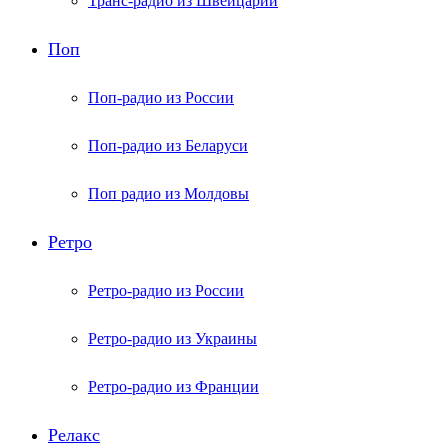
Транс-радио из Швейцарии
Поп
Поп-радио из России
Поп-радио из Беларуси
Поп радио из Молдовы
Ретро
Ретро-радио из России
Ретро-радио из Украины
Ретро-радио из Франции
Релакс