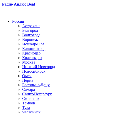
Радио Аплюс Beat
Радио по странам
Россия
Астрахань
Белгород
Волгоград
Воронеж
Йошкар-Ола
Калининград
Краснодар
Красноярск
Москва
Нижний Новгород
Новосибирск
Омск
Пермь
Ростов-на-Дону
Самара
Санкт-Петербург
Смоленск
Тамбов
Тула
Челябинск