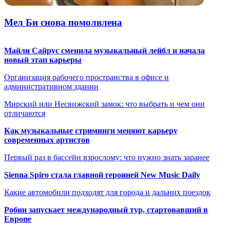
Мел Би снова помолвлена
Майли Сайрус сменила музыкальный лейбл и начала
новый этап карьеры
Организация рабочего пространства в офисе и
административном здании
Мирский или Несвижский замок: что выбрать и чем они
отличаются
Как музыкальные стриминги меняют карьеру
современных артистов
Первый раз в бассейн взрослому: что нужно знать заранее
Sienna Spiro стала главной героиней New Music Daily
Какие автомобили подходят для города и дальних поездок
Робин запускает международный тур, стартовавший в
Европе