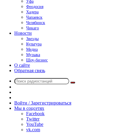
Уфа
Феодосия
Хадера
Чапаевск
Челябинск
Чикаго
Новости
Звезды
Культура
Медиа
Музыка
Шоу-бизнес
О сайте
Обратная связь
Поиск
Switch
радиостанций
skin
Sidebar
Случайное
радио
Войти / Зарегистрироваться
Мы в соцсетях
Facebook
Twitter
YouTube
vk.com