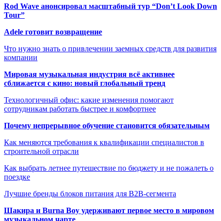
Rod Wave анонсировал масштабный тур “Don’t Look Down
Tour”
Adele готовит возвращение
Что нужно знать о привлечении заемных средств для развития
компании
Мировая музыкальная индустрия всё активнее
сближается с кино: новый глобальный тренд
Технологичный офис: какие изменения помогают
сотрудникам работать быстрее и комфортнее
Почему непрерывное обучение становится обязательным
Как меняются требования к квалификации специалистов в
строительной отрасли
Как выбрать летнее путешествие по бюджету и не пожалеть о
поездке
Лучшие бренды блоков питания для B2B-сегмента
Шакира и Burna Boy удерживают первое место в мировом
музыкальном чарте