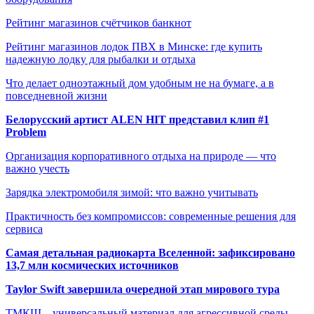
Рейтинг магазинов счётчиков банкнот
Рейтинг магазинов лодок ПВХ в Минске: где купить
надежную лодку для рыбалки и отдыха
Что делает одноэтажный дом удобным не на бумаге, а в
повседневной жизни
Белорусский артист ALEN HIT представил клип #1
Problem
Организация корпоративного отдыха на природе — что
важно учесть
Зарядка электромобиля зимой: что важно учитывать
Практичность без компромиссов: современные решения для
сервиса
Самая детальная радиокарта Вселенной: зафиксировано
13,7 млн космических источников
Taylor Swift завершила очередной этап мирового тура
ТМКЩ – универсальный материал для агрессивной среды