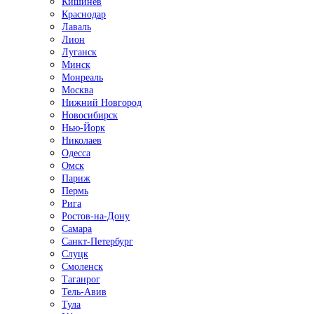
Кишинёв
Краснодар
Лаваль
Лион
Луганск
Минск
Монреаль
Москва
Нижний Новгород
Новосибирск
Нью-Йорк
Николаев
Одесса
Омск
Париж
Пермь
Рига
Ростов-на-Дону
Самара
Санкт-Петербург
Слуцк
Смоленск
Таганрог
Тель-Авив
Тула