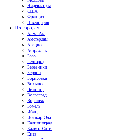
Молдова
Нидерланды
США
Франция
Швейцария
По городам
Алма-Ата
Амстердам
Ареццо
Астрахань
Баар
Белгород
Березники
Берлин
Борисовка
Вильнюс
Винница
Волгоград
Воронеж
Гомель
Ибица
Йошкар-Ола
Калининград
Калвер-Сити
Киев