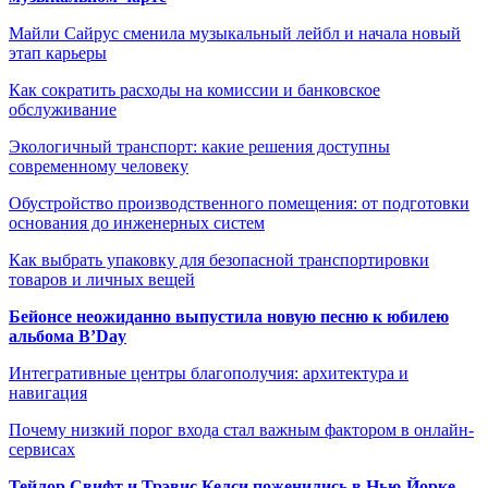
Майли Сайрус сменила музыкальный лейбл и начала новый
этап карьеры
Как сократить расходы на комиссии и банковское
обслуживание
Экологичный транспорт: какие решения доступны
современному человеку
Обустройство производственного помещения: от подготовки
основания до инженерных систем
Как выбрать упаковку для безопасной транспортировки
товаров и личных вещей
Бейонсе неожиданно выпустила новую песню к юбилею
альбома B’Day
Интегративные центры благополучия: архитектура и
навигация
Почему низкий порог входа стал важным фактором в онлайн-
сервисах
Тейлор Свифт и Трэвис Келси поженились в Нью-Йорке