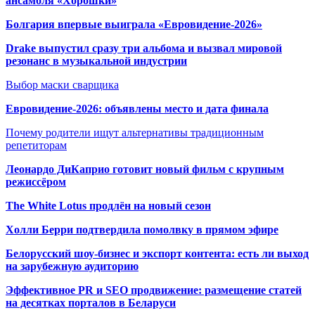
ансамбля «Хорошки»
Болгария впервые выиграла «Евровидение-2026»
Drake выпустил сразу три альбома и вызвал мировой
резонанс в музыкальной индустрии
Выбор маски сварщика
Евровидение-2026: объявлены место и дата финала
Почему родители ищут альтернативы традиционным
репетиторам
Леонардо ДиКаприо готовит новый фильм с крупным
режиссёром
The White Lotus продлён на новый сезон
Холли Берри подтвердила помолвк
у в прямом эфире
Белорусский шоу-бизнес и экспорт контента: есть ли выход
на зарубежную аудиторию
Эффективное PR и SEO продвижение:
размещение статей
на десятках порталов в Беларуси