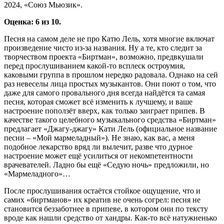
2024, «Союз Мьюзик».
Оценка: 6 из 10.
Песня на самом деле не про Катю Лель, хотя многие включат
произведение чисто из-за названия. Ну а те, кто следит за
творчеством проекта «Биртман», возможно, предвкушали
перед прослушиванием какой-то всплеск остроумия,
каковыми группа в прошлом нередко радовала. Однако на сей
раз невеселы лица простых музыкантов. Они поют о том, что
даже для самого провального дня всегда найдётся та самая
песня, которая сможет всё изменить к лучшему, и ваше
настроение поползёт вверх, как только заиграет припев. В
качестве такого целебного музыкального средства «Биртман»
предлагает «Джагу-джагу» Кати Лель (официальное название
песни – «Мой мармеладный»). Не знаю, как вас, а меня
подобное лекарство вряд ли вылечит, разве что дурное
настроение может ещё усилиться от некомпетентности
врачевателей. Ладно бы ещё «Седую ночь» предложили, но
«Мармеладного»…
После прослушивания остаётся стойкое ощущение, что и
самих «биртманов» их креатив не очень согрел: песня не
становится беззаботнее в припеве, в котором они по тексту
вроде как нашли средство от хандры. Как-то всё натужненько