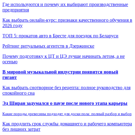
Где используются и почему их выбирают производственные
предприятия
Как выбрать онлайн-курс: признаки качественного обучения в
2026 году
ТОП 5: прокатов авто в Бресте для поездок по Беларуси
Рейтинг ритуальных агентств в Дзержинске
Почему подготовку к ЦТ и ЦЭ лучше начинать летом, а не
осенью
В мировой музыкальной индустрии появится новый
гигант
Как выбрать снотворное без рецепта: полное руководство для
спокойного сна
Эд Ширан задумался о паузе после нового этапа карьеры
Какие породы древесины подходят для доски пола: полный разбор и выбор
Как продлить срок службы домашнего и рабочего компьютера
без лишних затрат