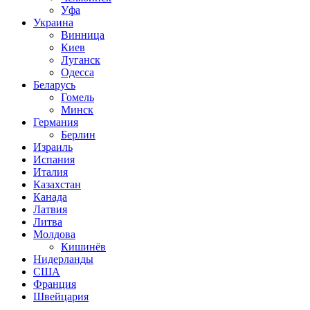
Уфа
Украина
Винница
Киев
Луганск
Одесса
Беларусь
Гомель
Минск
Германия
Берлин
Израиль
Испания
Италия
Казахстан
Канада
Латвия
Литва
Молдова
Кишинёв
Нидерланды
США
Франция
Швейцария