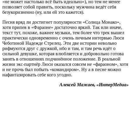
«не может настолько всё быть идеально»), но тем не менее
позволяет собой править, поскольку мужчина ведёт себя
безукоризненно (ну, или ей это кажется).
Песня вряд ли достигнет популярности «Солнца Монако»,
хотя припев в «Фараоне» достаточно яркий. Так или иначе,
текст тут, похоже, важнее музыки, тем более что трек вышел
практически одновременно с очень личным интервью Люси
Чеботиной Надежде Стрелец. Эти две истории невольно
рифмуются друг с дружкой, ибо и там, и там речь идёт о
сильной девушке, которая влюбляется и добровольно готова
занять в отношениях подчинённое положение. В реальной
жизни экс-партнёр Люси оказался совсем не «фараоном», хотя
и не прочь был побыть «командиром». Ну а в песне можно
нафантазировать себе кого угодно.
Алексей Мажаев, «ИнтерМедиа»