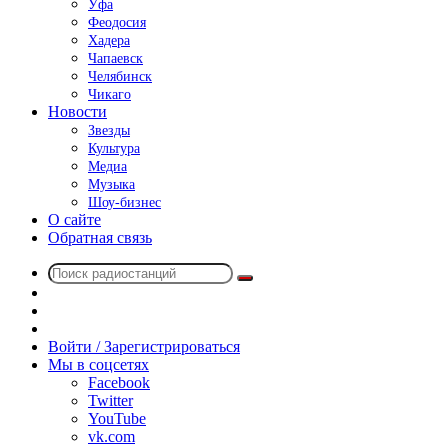
Уфа
Феодосия
Хадера
Чапаевск
Челябинск
Чикаго
Новости
Звезды
Культура
Медиа
Музыка
Шоу-бизнес
О сайте
Обратная связь
Поиск
Switch
радиостанций
skin
Sidebar
Случайное
радио
Войти / Зарегистрироваться
Мы в соцсетях
Facebook
Twitter
YouTube
vk.com