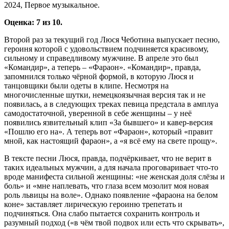
2024, Первое музыкальное.
Оценка: 7 из 10.
Второй раз за текущий год Люся Чеботина выпускает песню,
героиня которой с удовольствием подчиняется красивому,
сильному и справедливому мужчине. В апреле это был
«Командир», а теперь – «Фараон». «Командир», правда,
запомнился только чёрной формой, в которую Люся и
танцовщики были одеты в клипе. Несмотря на
многочисленные шутки, немецкоязычная версия так и не
появилась, а в следующих треках певица предстала в амплуа
самодостаточной, уверенной в себе женщины – у неё
появились язвительный клип «За бывшего» и кавер-версия
«Пошлю его на». А теперь вот «Фараон», который «правит
мной, как настоящий фараон», а «я всё ему на свете прощу».
В тексте песни Люся, правда, подчёркивает, что не верит в
таких идеальных мужчин, а для начала проговаривает что-то
вроде манифеста сильной женщины: «не женская доля слёзы и
боль» и «мне наплевать, что глаза всем мозолит моя новая
роль львицы на воле». Однако появление «фараона на белом
коне» заставляет лирическую героиню трепетать и
подчиняться. Она слабо пытается сохранить контроль и
разумный подход («в чём твой подвох или есть что скрывать»,