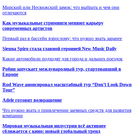
Мирский или Несвижский замок: что выбрать и чем они
отличаются
Как музыкальные стриминги меняют карьеру
современных артистов
Первый раз в бассейн взрослому: что нужно знать заранее
Sienna Spiro стала главной героиней New Music Daily
Какие автомобили подходят для города и дальних поездок
Робин запускает международный тур, стартовавший в
Европе
Rod Wave анонсировал масштабный тур “Don’t Look Down
Tour”
Adele готовит возвращение
Что нужно знать о привлечении заемных средств для развития
компании
Мировая музыкальная индустрия всё активнее
сближается с кино: новый глобальный тренд