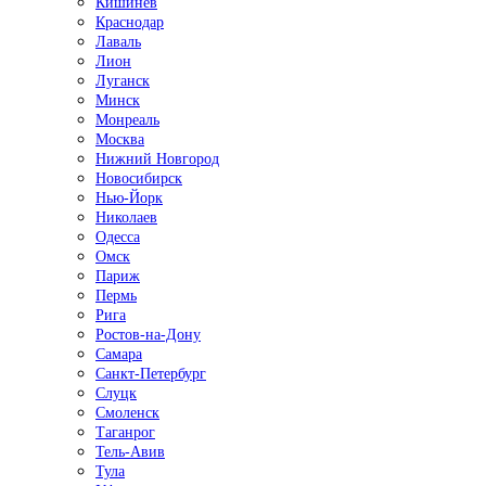
Кишинёв
Краснодар
Лаваль
Лион
Луганск
Минск
Монреаль
Москва
Нижний Новгород
Новосибирск
Нью-Йорк
Николаев
Одесса
Омск
Париж
Пермь
Рига
Ростов-на-Дону
Самара
Санкт-Петербург
Слуцк
Смоленск
Таганрог
Тель-Авив
Тула