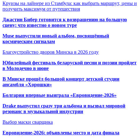
Круизы на лайнере из Стамбула: как выбрать маршрут, цены и
получить максимум от путешествия
Джастин Бибер готовится к возвращению на большую
сцену: что известно о новом туре
Muse выпустили новый альбом, посвящённый
космическим сигналам
Благоустройство дворов Минска в 2026 году
Юбилейный фестиваль беларуской песни и поэзии пройдет
в Молодечно в июне
В Минске прошёл большой концерт детской студии
ансамбля «Хорошки»
Болгария впервые выиграла «Евровидение-2026»
Drake выпустил сразу три альбома и вызвал мировой
резонанс в музыкальной индустрии
Выбор маски сварщика
Евровидение-2026: объявлены место и дата финала