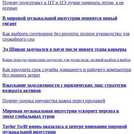
Почему подготовку к ЦТ и ЦЭ лучше начинать летом, а не
осенью
В мировой музыкальной индустрии появится новый
гигант
Как выбрать снотворное без рецепта: полное руководство для
спокойного сна
Эд Ширан задумался о паузе после нового этапа карьеры
Какие породы древесины подходят для доски пола: полный разбор и выбор
Как продлить срок службы домашнего и рабочего компьютера
без лишних затрат
Взыскание задолженности с юридических лиц: стратегия
возврата активов
Почему оценка имущества важна перед продажей
Мировая музыкальная индустрия ускоряет переход к
эпохе глобальных туров
Taylor Swift вновь оказалась в центре внимания мировой
музыкальной индустрии