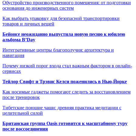
Обустройство производственного помещения: от подготовки
основания до инженерных систем
Как выбрать упаковку для безопасной транспортировки
товаров и личных вещей
Бейонсе неожиданно выпустила новую песню к юбилею
альбома B’Day
Интегративные центры благополучия: архитектура и
навигация
Почему низкий порог входа стал важным фактором в онлайн-
сервисах
Тейлор Свифт и Трэвис Келси поженились в Нью-Йорке
Как носимые гаджеты помогают следить за восстановлением
после тренировок
Тибетские поющие чаши: древняя практика медитации с
целительной силой
Британская группа Oasis готовится к масштабному туру
после воссоединения