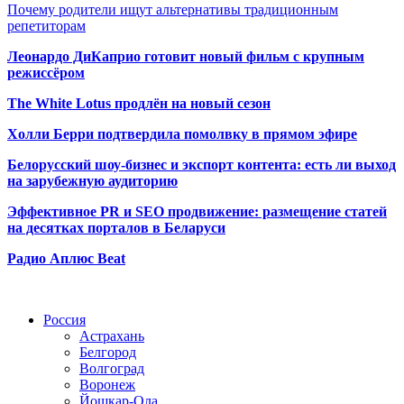
Почему родители ищут альтернативы традиционным
репетиторам
Леонардо ДиКаприо готовит новый фильм с крупным
режиссёром
The White Lotus продлён на новый сезон
Холли Берри подтвердила помолвк
у в прямом эфире
Белорусский шоу-бизнес и экспорт контента: есть ли выход
на зарубежную аудиторию
Эффективное PR и SEO продвижение:
размещение статей
на десятках порталов в Беларуси
Радио Аплюс Beat
Радио по странам
Россия
Астрахань
Белгород
Волгоград
Воронеж
Йошкар-Ола