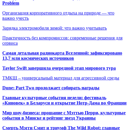
Problem
Организация корпоративного отдыха на природе — что
важно учесть
Зарядка электромобиля зимой: что важно учитывать
Практичность без компромиссов: современные решения для
сервиса
Самая детальная радиокарта Вселенной: зафиксировано
13,7 млн космических источников
Taylor Swift завершила очередной этап мирового тура
ТМКЩ – универсальный материал для агрессивной среды
Dune: Part Two продолжает собирать награды
Главные культурные события недели: фестиваль
«Киновек» в Беларуси и открытие Нотр-Дама во Франции
Мир шоу-бизнеса: прощание с Мэттью Перри, культурные
события в Минске и рейтинг звезд Украины
Смерть Мэгги Смит и триумф The Wild Robot: главные