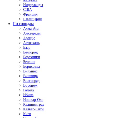
Молдова
Нидерланды
США
Франция
Швейцария
По городам
Алма-Ата
Амстердам
Ареццо
Астрахань
Баар
Белгород
Березники
Берлин
Борисовка
Вильнюс
Винница
Волгоград
Воронеж
Гомель
Ибица
Йошкар-Ола
Калининград
Калвер-Сити
Киев