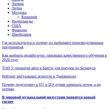
Латвия
Литва
Молдова
Кишинёв
Нидерланды
США
Франция
Швейцария
Где используются и почему их выбирают производственные
предприятия
Как выбрать онлайн-курс: признаки качественного обучения в
2026 году
ТОП 5: прокатов авто в Бресте для поездок по Беларуси
Рейтинг ритуальных агентств в Дзержинске
Почему подготовку к ЦТ и ЦЭ лучше начинать летом, а не
осенью
В мировой музыкальной индустрии появится новый
гигант