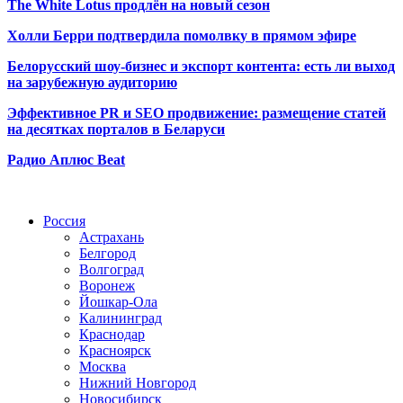
The White Lotus продлён на новый сезон
Холли Берри подтвердила помолвк
у в прямом эфире
Белорусский шоу-бизнес и экспорт контента: есть ли выход
на зарубежную аудиторию
Эффективное PR и SEO продвижение:
размещение статей
на десятках порталов в Беларуси
Радио Аплюс Beat
Радио по странам
Россия
Астрахань
Белгород
Волгоград
Воронеж
Йошкар-Ола
Калининград
Краснодар
Красноярск
Москва
Нижний Новгород
Новосибирск