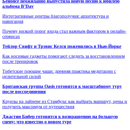
Бейонсе неожиданно выпустила новую песню к юбилею
альбома B’Day
Интегративные центры благополучия: архитектура и
навигация
Почему низкий порог входа стал важным фактором в онлайн-
сервисах
Тейлор Свифт и Трэвис Келси поженились в Нью-Йорке
Как носимые гаджеты помогают следить за восстановлением
после тренировок
Тибетские поющие чаши: древняя практика медитации с
целительной силой
Британская группа Oasis готовится к масштабному туру
после воссоединения
Круизы на лайнере из Стамбула: как выбрать маршрут, цены и
получить максимум от путешествия
Джастин Бибер готовится к возвращению на большую
сцену: что известно о новом туре