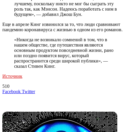
лучшему, поскольку никто не мог бы сыграть эту
роль так, как Мэнсон. Надеюсь поработать с ним в
будущем», — добавил Джош Бун.
Еще в апреле Кинг извинился за то, что люди сравнивают
пандемию коронавируса с жизнью в одном из его романов.
«Никогда не возникало сомнений в том, что в
нашем обществе, где путешествия являются
основным продуктом повседневной жизни, рано
или поздно появится вирус, который
распространится среди широкой публики», —
сказал Стивен Кинг.
Источник
510
LinkedIn
Tumblr
Reddit
Вконтакте
Одноклассники
Skype
Messenger
Messenger
WhatsApp
Telegram
Viber
Line
Поделиться
Печатать
Facebook
Twitter
через
электронную
Похожие радио
почту