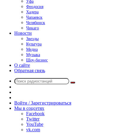
Уфа
Феодосия
Хадера
Чапаевск
Челябинск
Чикаго
Новости
Звезды
Культура
Медиа
Музыка
Шоу-бизнес
О сайте
Обратная связь
Поиск
Switch
радиостанций
skin
Sidebar
Случайное
радио
Войти / Зарегистрироваться
Мы в соцсетях
Facebook
Twitter
YouTube
vk.com