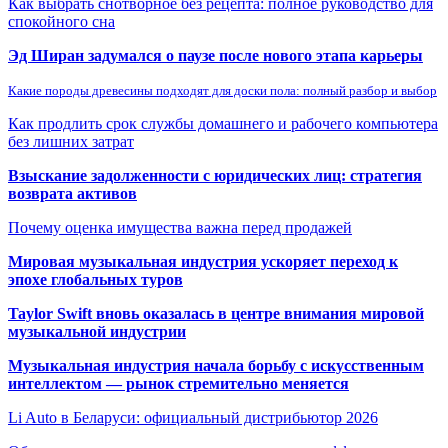
Как выбрать снотворное без рецепта: полное руководство для
спокойного сна
Эд Ширан задумался о паузе после нового этапа карьеры
Какие породы древесины подходят для доски пола: полный разбор и выбор
Как продлить срок службы домашнего и рабочего компьютера
без лишних затрат
Взыскание задолженности с юридических лиц: стратегия
возврата активов
Почему оценка имущества важна перед продажей
Мировая музыкальная индустрия ускоряет переход к
эпохе глобальных туров
Taylor Swift вновь оказалась в центре внимания мировой
музыкальной индустрии
Музыкальная индустрия начала борьбу с искусственным
интеллектом — рынок стремительно меняется
Li Auto в Беларуси: официальный дистрибьютор 2026