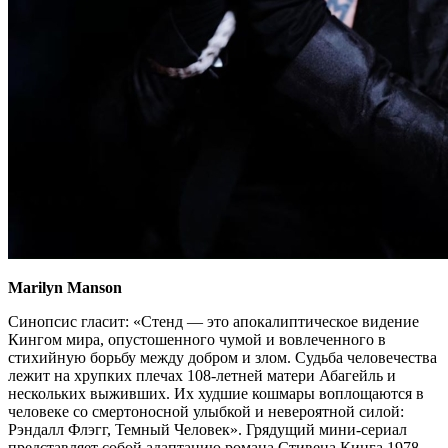
Marilyn Manson
Синопсис гласит: «Стенд — это апокалиптическое видение
Кингом мира, опустошенного чумой и вовлеченного в
стихийную борьбу между добром и злом. Судьба человечества
лежит на хрупких плечах 108-летней матери Абагейль и
нескольких выживших. Их худшие кошмары воплощаются в
человеке со смертоносной улыбкой и невероятной силой:
Рэндалл Флэгг, Темный Человек». Грядущий мини-сериал
представляет собой адаптацию романа Стивена Кинга 1978