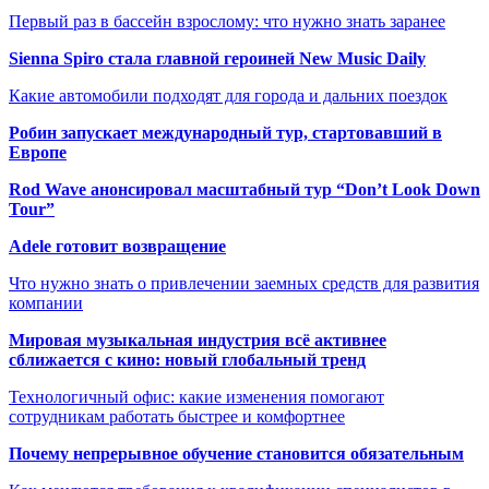
Первый раз в бассейн взрослому: что нужно знать заранее
Sienna Spiro стала главной героиней New Music Daily
Какие автомобили подходят для города и дальних поездок
Робин запускает международный тур, стартовавший в
Европе
Rod Wave анонсировал масштабный тур “Don’t Look Down
Tour”
Adele готовит возвращение
Что нужно знать о привлечении заемных средств для развития
компании
Мировая музыкальная индустрия всё активнее
сближается с кино: новый глобальный тренд
Технологичный офис: какие изменения помогают
сотрудникам работать быстрее и комфортнее
Почему непрерывное обучение становится обязательным