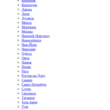
Кишинёв
Краснодар
Лаваль
Лион
Луганск
Минск
Монреаль
Москва
Нижний Новгород
Новосибирск
Нью-Йорк
Николаев
Одесса
Омск
Париж
Пермь
Рига
Ростов-на-Дону
Самара
Санкт-Петербург
Слуцк
Смоленск
Таганрог
Тель-Авив
Тула