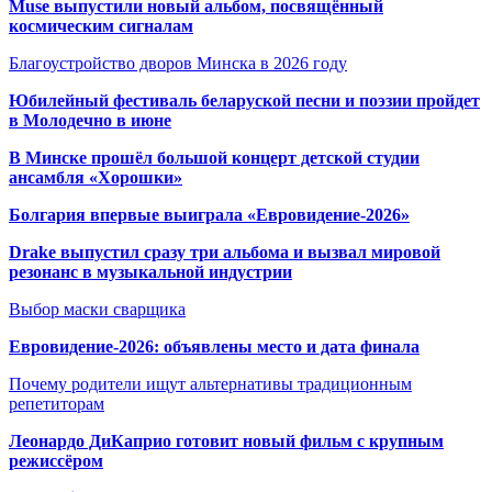
Muse выпустили новый альбом, посвящённый
космическим сигналам
Благоустройство дворов Минска в 2026 году
Юбилейный фестиваль беларуской песни и поэзии пройдет
в Молодечно в июне
В Минске прошёл большой концерт детской студии
ансамбля «Хорошки»
Болгария впервые выиграла «Евровидение-2026»
Drake выпустил сразу три альбома и вызвал мировой
резонанс в музыкальной индустрии
Выбор маски сварщика
Евровидение-2026: объявлены место и дата финала
Почему родители ищут альтернативы традиционным
репетиторам
Леонардо ДиКаприо готовит новый фильм с крупным
режиссёром