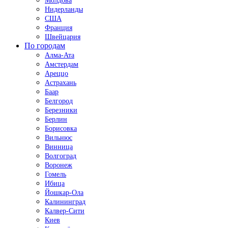
Молдова
Нидерланды
США
Франция
Швейцария
По городам
Алма-Ата
Амстердам
Ареццо
Астрахань
Баар
Белгород
Березники
Берлин
Борисовка
Вильнюс
Винница
Волгоград
Воронеж
Гомель
Ибица
Йошкар-Ола
Калининград
Калвер-Сити
Киев