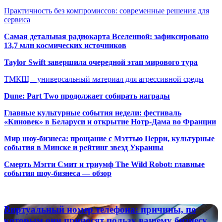
Практичность без компромиссов: современные решения для
сервиса
Самая детальная радиокарта Вселенной: зафиксировано
13,7 млн космических источников
Taylor Swift завершила очередной этап мирового тура
ТМКЩ – универсальный материал для агрессивной среды
Dune: Part Two продолжает собирать награды
Главные культурные события недели: фестиваль
«Киновек» в Беларуси и открытие Нотр-Дама во Франции
Мир шоу-бизнеса: прощание с Мэттью Перри, культурные
события в Минске и рейтинг звезд Украины
Смерть Мэгги Смит и триумф The Wild Robot: главные
события шоу-бизнеса — обзор
Популярные радиостанции
Виртуальный
Виртуальный номер телефона: причины, по
номер
которым они приносят пользу вашему бизнесу