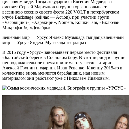
цифровом виде. Тогда же ударника Евгения Медведева
сменяет Сергей Мартынов и группа организовывает
весеннюю сессию своего феста 220 VOLT в петербургском
клубе Backstage (сейчас — Action), при участии групп:
«Часовщики», «Харакири», Nomera, Кошки Jam, «Включай
Микрофон!», «Декабрь».
Бешеный мир — Урсус Яндекс Музыкада тыңдаңызБешеный
мир — Урсус Яндекс Музыкада тыңдаңыз
В 2015 году «Урсус» завоёвывает первое место фестиваля
«Балтийский берег» в Сосновом бору. В этот период в группе
непродолжительное время принимают участие гитарист
Алексей Грунин и ударник Иван Ревенко. К концу 2015-го в
коллективе вновь меняется барабанщик, над новым
материалом они работают уже с Николаем Ивановым.