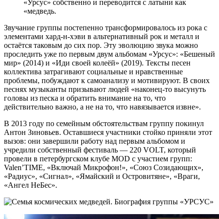
«Урсус» собственно и переводится с латыни как
«медведь.
Звучание группы постепенно трансформировалось из рока с
элементами хард-н-хэви в альтернативный рок и металл и
остаётся таковым до сих пор. Эту эволюцию звука можно
проследить уже по первым двум альбомам «Урсус»: «Бешеный
мир» (2014) и «Иди своей колеёй» (2019). Тексты песен
коллектива затрагивают социальные и нравственные
проблемы, побуждают к самоанализу и мотивируют. В своих
песнях музыканты призывают людей «наконец-то высунуть
головы из песка и обратить внимание на то, что
действительно важно, а не на то, что навязывается извне».
В 2013 году по семейным обстоятельствам группу покинул
Антон Зиновьев. Оставшиеся участники стойко приняли этот
вызов: они завершили работу над первым альбомом и
учредили собственный фестиваль — 220 VOLT, который
провели в петербургском клубе MOD с участием групп:
Valen’TIME, «Включай Микрофон!», «Союз Созидающих»,
«Радиус», «Сигнал», «Ямайский и Островитяне», «Враги,
«Ангел НеБес».