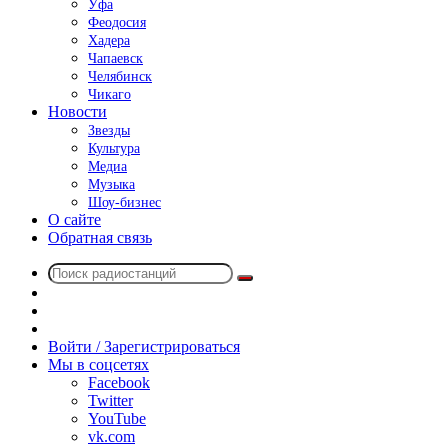
Уфа
Феодосия
Хадера
Чапаевск
Челябинск
Чикаго
Новости
Звезды
Культура
Медиа
Музыка
Шоу-бизнес
О сайте
Обратная связь
Поиск
Switch
радиостанций
skin
Sidebar
Случайное
радио
Войти / Зарегистрироваться
Мы в соцсетях
Facebook
Twitter
YouTube
vk.com