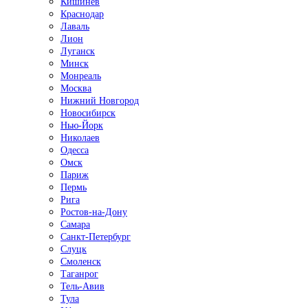
Кишинёв
Краснодар
Лаваль
Лион
Луганск
Минск
Монреаль
Москва
Нижний Новгород
Новосибирск
Нью-Йорк
Николаев
Одесса
Омск
Париж
Пермь
Рига
Ростов-на-Дону
Самара
Санкт-Петербург
Слуцк
Смоленск
Таганрог
Тель-Авив
Тула