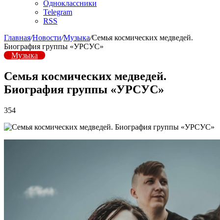
Одноклассники
Telegram
RSS
Главная
/
Новости
/
Музыка
/
Семья космических медведей.
Биография группы «УРСУС»
Музыка
Семья космических медведей.
Биография группы «УРСУС»
354