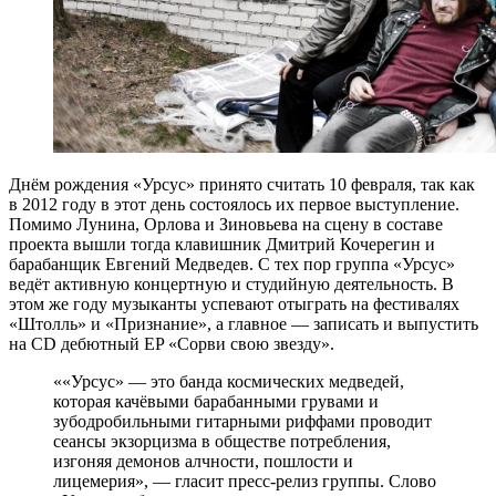
Днём рождения «Урсус» принято считать 10 февраля, так как
в 2012 году в этот день состоялось их первое выступление.
Помимо Лунина, Орлова и Зиновьева на сцену в составе
проекта вышли тогда клавишник Дмитрий Кочерегин и
барабанщик Евгений Медведев. С тех пор группа «Урсус»
ведёт активную концертную и студийную деятельность. В
этом же году музыканты успевают отыграть на фестивалях
«Штолль» и «Признание», а главное — записать и выпустить
на CD дебютный EP «Сорви свою звезду».
««Урсус» — это банда космических медведей,
которая качёвыми барабанными грувами и
зубодробильными гитарными риффами проводит
сеансы экзорцизма в обществе потребления,
изгоняя демонов алчности, пошлости и
лицемерия», — гласит пресс-релиз группы. Слово