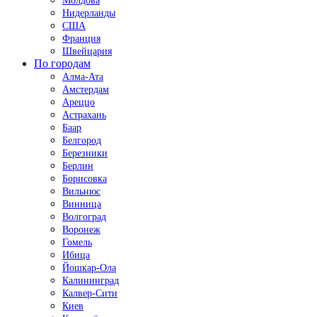
Молдова
Нидерланды
США
Франция
Швейцария
По городам
Алма-Ата
Амстердам
Ареццо
Астрахань
Баар
Белгород
Березники
Берлин
Борисовка
Вильнюс
Винница
Волгоград
Воронеж
Гомель
Ибица
Йошкар-Ола
Калининград
Калвер-Сити
Киев