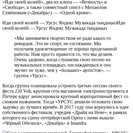
«Иди своей колеёй», два их клипа — «Вечность» и
«Свобода», а также совместный сингл с Михаилом
Семёновым («Декабрь») — «Одной крови».
Иди своей колеёй — Урсус Яндекс Музыкада тыңдаңызИди
своей колеёй — Урсус Яндекс Музыкада тыңдаңыз
«Мы занимаемся творчеством не ради каких-то
рекордов. Это не спорт, не состязание. Мы
получаем удовлетворение от хорошо проделанной
работы. Нам просто нравится то, что мы делаем.
Очень здорово, когда слушаешь свою песню на
музыкальных площадках, наслаждаешься и она
звучит не хуже, чем у «больших» артистов», —
группа «Урсус».
Когда группа планировала устроить третью сессию своего
феста 220 Volt, крупная сеть магазинов электроинструмента в
Питере вдруг анонсировала крупный корпоративный фест со
схожим названием. Тогда «УРСУС решили отложить свою
задумку до лучших времён. В 2017 году они вернулись к идее
собственного фестиваля, учредив «Драйв на Неве», в рамках
которого на сцену петербургской Opera с ними вышли
«Чёрный Обелиск», «Декабрь» и Imandra.