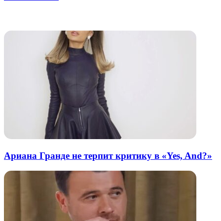
через
электронную
Похожие радио
почту
Ариана Гранде не терпит критику в «Yes, And?»