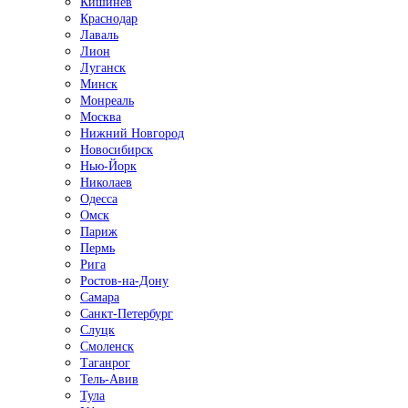
Кишинёв
Краснодар
Лаваль
Лион
Луганск
Минск
Монреаль
Москва
Нижний Новгород
Новосибирск
Нью-Йорк
Николаев
Одесса
Омск
Париж
Пермь
Рига
Ростов-на-Дону
Самара
Санкт-Петербург
Слуцк
Смоленск
Таганрог
Тель-Авив
Тула