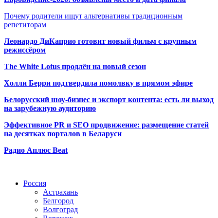
Почему родители ищут альтернативы традиционным
репетиторам
Леонардо ДиКаприо готовит новый фильм с крупным
режиссёром
The White Lotus продлён на новый сезон
Холли Берри подтвердила помолвк
у в прямом эфире
Белорусский шоу-бизнес и экспорт контента: есть ли выход
на зарубежную аудиторию
Эффективное PR и SEO продвижение:
размещение статей
на десятках порталов в Беларуси
Радио Аплюс Beat
Радио по странам
Россия
Астрахань
Белгород
Волгоград