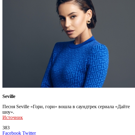
Seville
Песня Seville «Гори, гори» вошла в саундтрек сериала «Дайте
шоу».
Источник
383
LinkedIn
Tumblr
Reddit
Вконтакте
Одноклассники
Skype
Messenger
Messenger
WhatsApp
Telegram
Viber
Line
Поделиться
Печатать
Facebook
Twitter