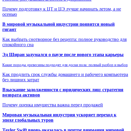
Почему подготовку к ЦТ и ЦЭ лучше начинать летом, а не
осенью
В мировой музыкальной индустрии появится новый
гигант
Как выбрать снотворное без рецепта: полное руководство для
спокойного сна
Эд Ширан задумался о паузе после нового этапа карьеры
Какие породы древесины подходят для доски пола: полный разбор и выбор
Как продлить срок службы домашнего и рабочего компьютера
без лишних затрат
Взыскание задолженности с юридических лиц: стратегия
возврата активов
Почему оценка имущества важна перед продажей
Мировая музыкальная индустрия ускоряет переход к
эпохе глобальных туров
Taylor Swift вновь оказалась в центре внимания мировой