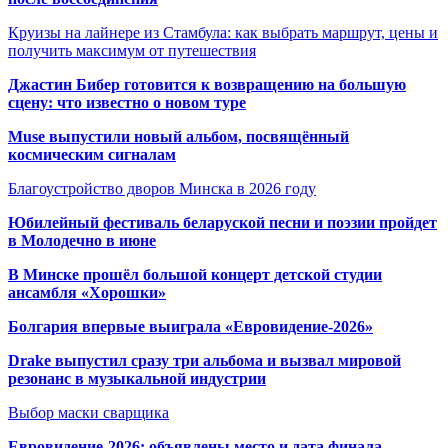
Круизы на лайнере из Стамбула: как выбрать маршрут, цены и
получить максимум от путешествия
Джастин Бибер готовится к возвращению на большую
сцену: что известно о новом туре
Muse выпустили новый альбом, посвящённый
космическим сигналам
Благоустройство дворов Минска в 2026 году
Юбилейный фестиваль беларуской песни и поэзии пройдет
в Молодечно в июне
В Минске прошёл большой концерт детской студии
ансамбля «Хорошки»
Болгария впервые выиграла «Евровидение-2026»
Drake выпустил сразу три альбома и вызвал мировой
резонанс в музыкальной индустрии
Выбор маски сварщика
Евровидение-2026: объявлены место и дата финала