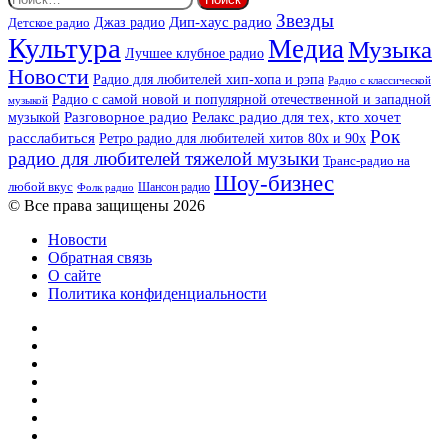
Звезды
Дип-хаус радио
Джаз радио
Детское радио
Культура
Медиа
Музыка
Лучшее клубное радио
Новости
Радио для любителей хип-хопа и рэпа
Радио с классической
Радио с самой новой и популярной отечественной и западной
музыкой
музыкой
Разговорное радио
Релакс радио для тех, кто хочет
Рок
расслабиться
Ретро радио для любителей хитов 80х и 90х
радио для любителей тяжелой музыки
Транс-радио на
Шоу-бизнес
любой вкус
Шансон радио
Фолк радио
© Все права защищены 2026
Новости
Обратная связь
О сайте
Политика конфиденциальности
Facebook
Twitter
YouTube
vk.com
Одноклассники
Telegram
RSS