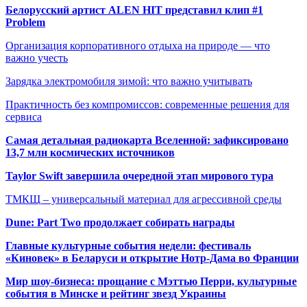
Белорусский артист ALEN HIT представил клип #1
Problem
Организация корпоративного отдыха на природе — что
важно учесть
Зарядка электромобиля зимой: что важно учитывать
Практичность без компромиссов: современные решения для
сервиса
Самая детальная радиокарта Вселенной: зафиксировано
13,7 млн космических источников
Taylor Swift завершила очередной этап мирового тура
ТМКЩ – универсальный материал для агрессивной среды
Dune: Part Two продолжает собирать награды
Главные культурные события недели: фестиваль
«Киновек» в Беларуси и открытие Нотр-Дама во Франции
Мир шоу-бизнеса: прощание с Мэттью Перри, культурные
события в Минске и рейтинг звезд Украины