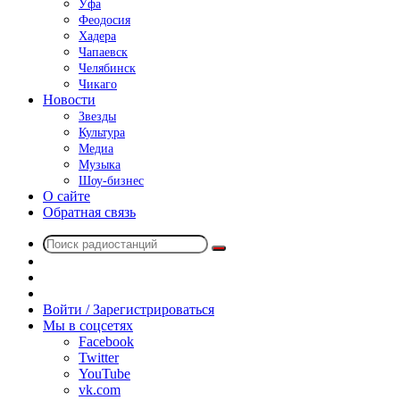
Уфа
Феодосия
Хадера
Чапаевск
Челябинск
Чикаго
Новости
Звезды
Культура
Медиа
Музыка
Шоу-бизнес
О сайте
Обратная связь
Поиск
Switch
радиостанций
skin
Sidebar
Случайное
радио
Войти / Зарегистрироваться
Мы в соцсетях
Facebook
Twitter
YouTube
vk.com