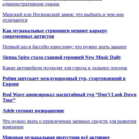
административном здании
Мирский или Несвижский замок: что выбрать и чем они
отличаются
Как музыкальные стриминги меняют карьеру
современных артистов
Первый раз в бассейн взрослому: что нужно знать заранее
Sienna Spiro стала главной героиней New Music Daily
Какие автомобили подходят для города и дальних поездок
Робин запускает международный тур, стартовавший в
Европе
Rod Wave анонсировал масштабный тур “Don’t Look Down
Tour”
Adele готовит возвращение
Что нужно знать о привлечении заемных средств для развития
компании
Мировая музыкальная индустрия всё активнее