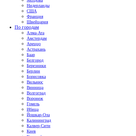
Молдова
Нидерланды
США
Франция
Швейцария
По городам
Алма-Ата
Амстердам
Ареццо
Астрахань
Баар
Белгород
Березники
Берлин
Борисовка
Вильнюс
Винница
Волгоград
Воронеж
Гомель
Ибица
Йошкар-Ола
Калининград
Калвер-Сити
Киев