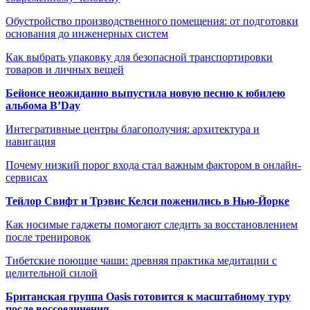
Обустройство производственного помещения: от подготовки
основания до инженерных систем
Как выбрать упаковку для безопасной транспортировки
товаров и личных вещей
Бейонсе неожиданно выпустила новую песню к юбилею
альбома B’Day
Интегративные центры благополучия: архитектура и
навигация
Почему низкий порог входа стал важным фактором в онлайн-
сервисах
Тейлор Свифт и Трэвис Келси поженились в Нью-Йорке
Как носимые гаджеты помогают следить за восстановлением
после тренировок
Тибетские поющие чаши: древняя практика медитации с
целительной силой
Британская группа Oasis готовится к масштабному туру
после воссоединения