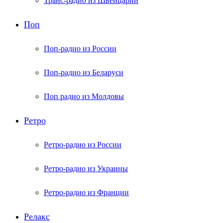
Транс-радио из Швейцарии
Поп
Поп-радио из России
Поп-радио из Беларуси
Поп радио из Молдовы
Ретро
Ретро-радио из России
Ретро-радио из Украины
Ретро-радио из Франции
Релакс