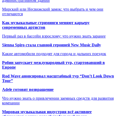
административном здании
Мирский или Несвижский замок: что выбрать и чем они
отличаются
Как музыкальные стриминги меняют карьеру
современных артистов
Первый раз в бассейн взрослому: что нужно знать заранее
Sienna Spiro стала главной героиней New Music Daily
Какие автомобили подходят для города и дальних поездок
Робин запускает международный тур, стартовавший в
Европе
Rod Wave анонсировал масштабный тур “Don’t Look Down
Tour”
Adele готовит возвращение
Что нужно знать о привлечении заемных средств для развития
компании
Мировая музыкальная индустрия всё активнее