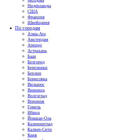
Молдова
Нидерланды
США
Франция
Швейцария
По городам
Алма-Ата
Амстердам
Ареццо
Астрахань
Баар
Белгород
Березники
Берлин
Борисовка
Вильнюс
Винница
Волгоград
Воронеж
Гомель
Ибица
Йошкар-Ола
Калининград
Калвер-Сити
Киев