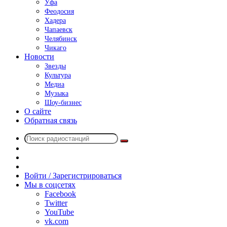
Уфа
Феодосия
Хадера
Чапаевск
Челябинск
Чикаго
Новости
Звезды
Культура
Медиа
Музыка
Шоу-бизнес
О сайте
Обратная связь
Поиск
Switch
радиостанций
skin
Sidebar
Случайное
радио
Войти / Зарегистрироваться
Мы в соцсетях
Facebook
Twitter
YouTube
vk.com