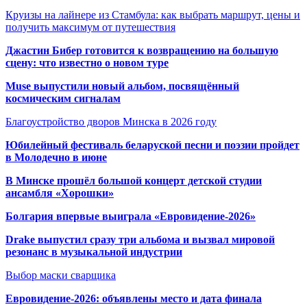
Круизы на лайнере из Стамбула: как выбрать маршрут, цены и
получить максимум от путешествия
Джастин Бибер готовится к возвращению на большую
сцену: что известно о новом туре
Muse выпустили новый альбом, посвящённый
космическим сигналам
Благоустройство дворов Минска в 2026 году
Юбилейный фестиваль беларуской песни и поэзии пройдет
в Молодечно в июне
В Минске прошёл большой концерт детской студии
ансамбля «Хорошки»
Болгария впервые выиграла «Евровидение-2026»
Drake выпустил сразу три альбома и вызвал мировой
резонанс в музыкальной индустрии
Выбор маски сварщика
Евровидение-2026: объявлены место и дата финала