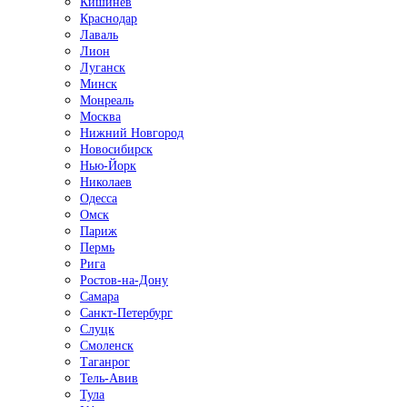
Кишинёв
Краснодар
Лаваль
Лион
Луганск
Минск
Монреаль
Москва
Нижний Новгород
Новосибирск
Нью-Йорк
Николаев
Одесса
Омск
Париж
Пермь
Рига
Ростов-на-Дону
Самара
Санкт-Петербург
Слуцк
Смоленск
Таганрог
Тель-Авив
Тула