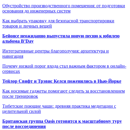
Обустройство производственного помещения: от подготовки
основания до инженерных систем
Как выбрать упаковку для безопасной транспортировки
товаров и личных вещей
Бейонсе неожиданно выпустила новую песню к юбилею
альбома B’Day
Интегративные центры благополучия: архитектура и
навигация
Почему низкий порог входа стал важным фактором в онлайн-
сервисах
Тейлор Свифт и Трэвис Келси поженились в Нью-Йорке
Как носимые гаджеты помогают следить за восстановлением
после тренировок
Тибетские поющие чаши: древняя практика медитации с
целительной силой
Британская группа Oasis готовится к масштабному туру
после воссоединения