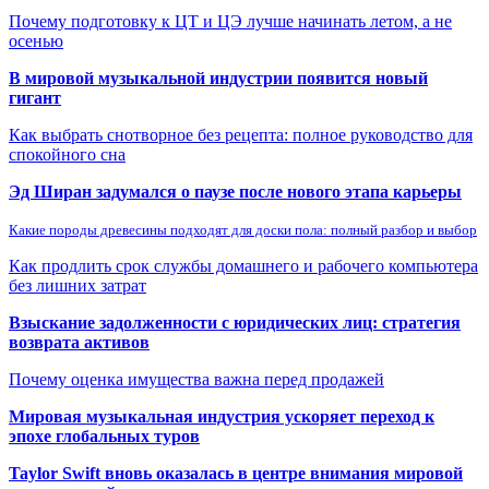
Почему подготовку к ЦТ и ЦЭ лучше начинать летом, а не
осенью
В мировой музыкальной индустрии появится новый
гигант
Как выбрать снотворное без рецепта: полное руководство для
спокойного сна
Эд Ширан задумался о паузе после нового этапа карьеры
Какие породы древесины подходят для доски пола: полный разбор и выбор
Как продлить срок службы домашнего и рабочего компьютера
без лишних затрат
Взыскание задолженности с юридических лиц: стратегия
возврата активов
Почему оценка имущества важна перед продажей
Мировая музыкальная индустрия ускоряет переход к
эпохе глобальных туров
Taylor Swift вновь оказалась в центре внимания мировой