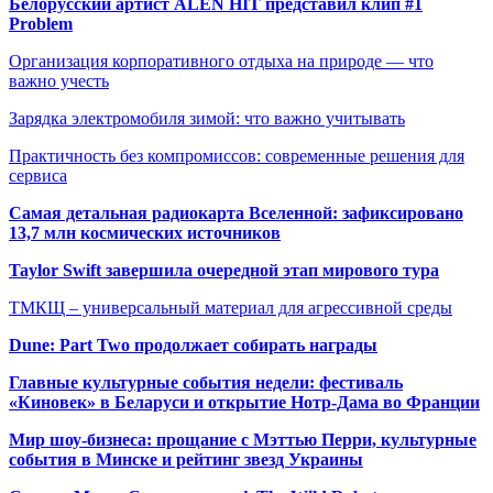
Белорусский артист ALEN HIT представил клип #1
Problem
Организация корпоративного отдыха на природе — что
важно учесть
Зарядка электромобиля зимой: что важно учитывать
Практичность без компромиссов: современные решения для
сервиса
Самая детальная радиокарта Вселенной: зафиксировано
13,7 млн космических источников
Taylor Swift завершила очередной этап мирового тура
ТМКЩ – универсальный материал для агрессивной среды
Dune: Part Two продолжает собирать награды
Главные культурные события недели: фестиваль
«Киновек» в Беларуси и открытие Нотр-Дама во Франции
Мир шоу-бизнеса: прощание с Мэттью Перри, культурные
события в Минске и рейтинг звезд Украины