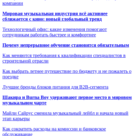
компании
Мировая музыкальная индустрия всё активнее
сближается с кино: новый глобальный тренд
Технологичный офис: какие изменения помогают
сотрудникам работать быстрее и комфортнее
Почему непрерывное обучение становится обязательным
Как меняются требования к квалификации специалистов в
строительной отрасли
Как выбрать летнее путешествие по бюджету и не пожалеть о
поездке
Лучшие бренды блоков питания для B2B-сегмента
Шакира и Burna Boy удерживают первое место в мировом
музыкальном чарте
Майли Сайрус сменила музыкальный лейбл и начала новый
этап карьеры
Как сократить расходы на комиссии и банковское
обслуживание