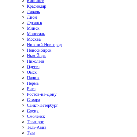
Кишинёв
Краснодар
Лаваль
Лион
Луганск
Минск
Монреаль
Москва
Нижний Новгород
Новосибирск
Нью-Йорк
Николаев
Одесса
Омск
Париж
Пермь
Рига
Ростов-на-Дону
Самара
Санкт-Петербург
Слуцк
Смоленск
Таганрог
Тель-Авив
Тула