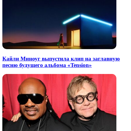
Кайли Миноуг выпустила клип на заглавную
песню будущего альбома «Tension»