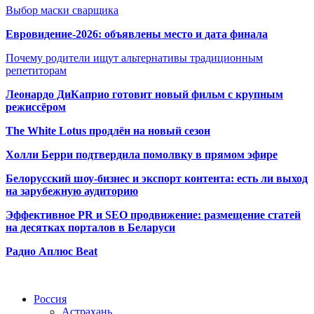
Выбор маски сварщика
Евровидение-2026: объявлены место и дата финала
Почему родители ищут альтернативы традиционным
репетиторам
Леонардо ДиКаприо готовит новый фильм с крупным
режиссёром
The White Lotus продлён на новый сезон
Холли Берри подтвердила помолвк
у в прямом эфире
Белорусский шоу-бизнес и экспорт контента: есть ли выход
на зарубежную аудиторию
Эффективное PR и SEO продвижение:
размещение статей
на десятках порталов в Беларуси
Радио Аплюс Beat
Радио по странам
Россия
Астрахань