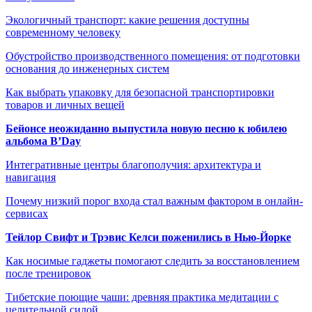
Экологичный транспорт: какие решения доступны
современному человеку
Обустройство производственного помещения: от подготовки
основания до инженерных систем
Как выбрать упаковку для безопасной транспортировки
товаров и личных вещей
Бейонсе неожиданно выпустила новую песню к юбилею
альбома B’Day
Интегративные центры благополучия: архитектура и
навигация
Почему низкий порог входа стал важным фактором в онлайн-
сервисах
Тейлор Свифт и Трэвис Келси поженились в Нью-Йорке
Как носимые гаджеты помогают следить за восстановлением
после тренировок
Тибетские поющие чаши: древняя практика медитации с
целительной силой