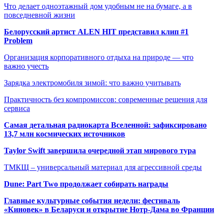
Что делает одноэтажный дом удобным не на бумаге, а в
повседневной жизни
Белорусский артист ALEN HIT представил клип #1
Problem
Организация корпоративного отдыха на природе — что
важно учесть
Зарядка электромобиля зимой: что важно учитывать
Практичность без компромиссов: современные решения для
сервиса
Самая детальная радиокарта Вселенной: зафиксировано
13,7 млн космических источников
Taylor Swift завершила очередной этап мирового тура
ТМКЩ – универсальный материал для агрессивной среды
Dune: Part Two продолжает собирать награды
Главные культурные события недели: фестиваль
«Киновек» в Беларуси и открытие Нотр-Дама во Франции