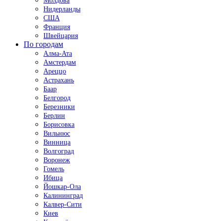
Молдова
Нидерланды
США
Франция
Швейцария
По городам
Алма-Ата
Амстердам
Ареццо
Астрахань
Баар
Белгород
Березники
Берлин
Борисовка
Вильнюс
Винница
Волгоград
Воронеж
Гомель
Ибица
Йошкар-Ола
Калининград
Калвер-Сити
Киев