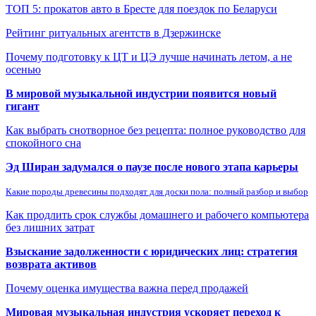
ТОП 5: прокатов авто в Бресте для поездок по Беларуси
Рейтинг ритуальных агентств в Дзержинске
Почему подготовку к ЦТ и ЦЭ лучше начинать летом, а не
осенью
В мировой музыкальной индустрии появится новый
гигант
Как выбрать снотворное без рецепта: полное руководство для
спокойного сна
Эд Ширан задумался о паузе после нового этапа карьеры
Какие породы древесины подходят для доски пола: полный разбор и выбор
Как продлить срок службы домашнего и рабочего компьютера
без лишних затрат
Взыскание задолженности с юридических лиц: стратегия
возврата активов
Почему оценка имущества важна перед продажей
Мировая музыкальная индустрия ускоряет переход к