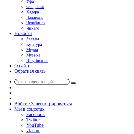
Уфа
Феодосия
Хадера
Чапаевск
Челябинск
Чикаго
Новости
Звезды
Культура
Медиа
Музыка
Шоу-бизнес
О сайте
Обратная связь
Поиск
Switch
радиостанций
skin
Sidebar
Случайное
радио
Войти / Зарегистрироваться
Мы в соцсетях
Facebook
Twitter
YouTube
vk.com