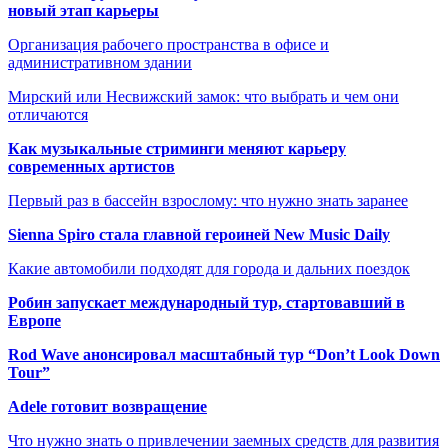
новый этап карьеры
Организация рабочего пространства в офисе и
административном здании
Мирский или Несвижский замок: что выбрать и чем они
отличаются
Как музыкальные стриминги меняют карьеру
современных артистов
Первый раз в бассейн взрослому: что нужно знать заранее
Sienna Spiro стала главной героиней New Music Daily
Какие автомобили подходят для города и дальних поездок
Робин запускает международный тур, стартовавший в
Европе
Rod Wave анонсировал масштабный тур “Don’t Look Down
Tour”
Adele готовит возвращение
Что нужно знать о привлечении заемных средств для развития