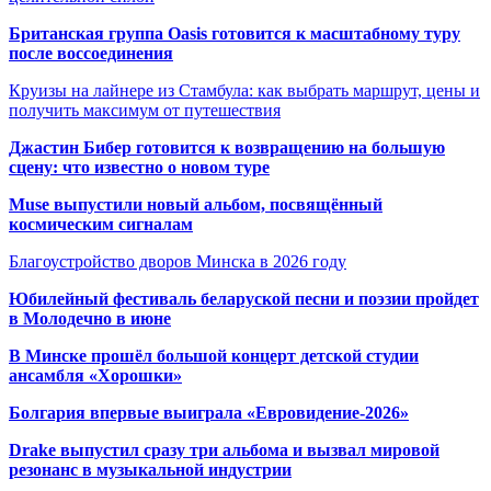
Британская группа Oasis готовится к масштабному туру
после воссоединения
Круизы на лайнере из Стамбула: как выбрать маршрут, цены и
получить максимум от путешествия
Джастин Бибер готовится к возвращению на большую
сцену: что известно о новом туре
Muse выпустили новый альбом, посвящённый
космическим сигналам
Благоустройство дворов Минска в 2026 году
Юбилейный фестиваль беларуской песни и поэзии пройдет
в Молодечно в июне
В Минске прошёл большой концерт детской студии
ансамбля «Хорошки»
Болгария впервые выиграла «Евровидение-2026»
Drake выпустил сразу три альбома и вызвал мировой
резонанс в музыкальной индустрии