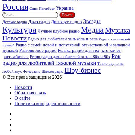
Россия
Украина
Санкт-Петербург
Найти:
Звезды
Дип-хаус радио
Джаз радио
Детское радио
Культура
Медиа
Музыка
Лучшее клубное радио
Новости
Радио для любителей хип-хопа и рэпа
Радио с классической
Радио с самой новой и популярной отечественной и западной
музыкой
музыкой
Разговорное радио
Релакс радио для тех, кто хочет
Рок
расслабиться
Ретро радио для любителей хитов 80х и 90х
радио для любителей тяжелой музыки
Транс-радио на
Шоу-бизнес
любой вкус
Шансон радио
Фолк радио
© Все права защищены 2026
Новости
Обратная связь
О сайте
Политика конфиденциальности
Facebook
Twitter
YouTube
vk.com