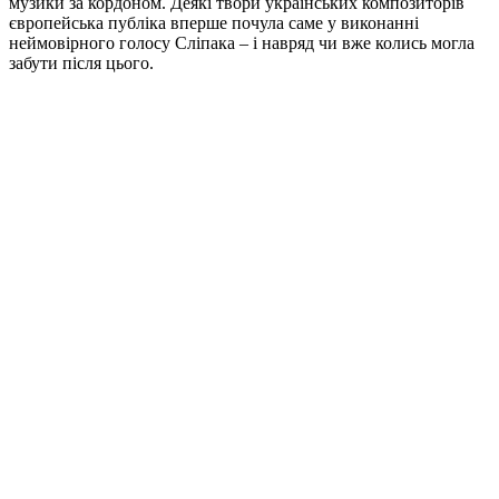
музики за кордоном. Деякі твори українських композиторів
європейська публіка вперше почула саме у виконанні
неймовірного голосу Сліпака – і навряд чи вже колись могла
забути після цього.