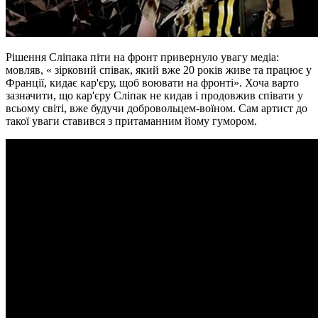
Рішення Сліпака піти на фронт привернуло увагу медіа:
мовляв, « зірковий співак, який вже 20 років живе та працює у
Франції, кидає кар'єру, щоб воювати на фронті». Хоча варто
зазначити, що кар'єру Сліпак не кидав і продовжив співати у
всьому світі, вже будучи добровольцем-воїном. Сам артист до
такої уваги ставився з притаманним йому гумором.