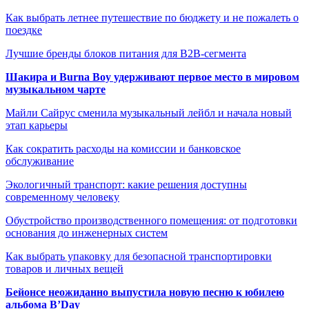
Как выбрать летнее путешествие по бюджету и не пожалеть о
поездке
Лучшие бренды блоков питания для B2B-сегмента
Шакира и Burna Boy удерживают первое место в мировом
музыкальном чарте
Майли Сайрус сменила музыкальный лейбл и начала новый
этап карьеры
Как сократить расходы на комиссии и банковское
обслуживание
Экологичный транспорт: какие решения доступны
современному человеку
Обустройство производственного помещения: от подготовки
основания до инженерных систем
Как выбрать упаковку для безопасной транспортировки
товаров и личных вещей
Бейонсе неожиданно выпустила новую песню к юбилею
альбома B’Day