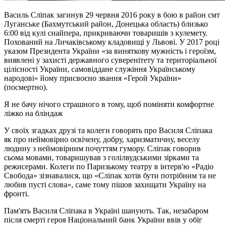
Василь Сліпак загинув 29 червня 2016 року в бою в район смт
Луганське (Бахмутський район, Донецька область) близько
6:00 від кулі снайпера, прикриваючи товаришів з кулемету.
Похований на Личаківському кладовищі у Львові. У 2017 році
указом Президента України «за виняткову мужність і героїзм,
виявлені у захисті державного суверенітету та територіальної
цілісності України, самовіддане служіння Українському
народові» йому присвоєно звання «Герой України»
(посмертно).
Я не бачу нічого страшного в тому, щоб поміняти комфортне
ліжко на бліндаж
У своїх згадках друзі та колеги говорять про Василя Сліпака
як про неймовірно освічену, добру, харизматичну, веселу
людину з неймовірним почуттям гумору. Сліпак говорив
сьома мовами, товаришував з голілвудськими зірками та
режисерами. Колеги по Паризькому театру в інтерв'ю «Радіо
Свобода» зізнавалися, що «Сліпак хотів бути потрібним та не
любив пусті слова», саме тому пішов захищати Україну на
фронті.
Пам'ять Василя Сліпака в Україні шанують. Так, незабаром
після смерті героя Національний банк України ввів у обіг