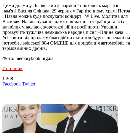
Цими днями у Львівський філармонії проходить марафон
пам'яті Василя Сліпака. 29 червня у Гарнізонному храмі Петра
і Павла можна буде послухати концерт «W Live. Молитва для
Василя». На вшанування пам'яті видатного українця та всіх
загиблих унаслідок жорстокої війни росії проти України
прозвучить тужлива лемківська народна пісня «Плине кача».
Усі кошти від продажу благодійних квитків будуть передані на
потреби львівської 80-ї ОМДШБ для придбання автомобілів та
термовізійних дронів.
Фото: memorybook.org.ua
Источник
1 268
LinkedIn
Tumblr
Reddit
Вконтакте
Одноклассники
Skype
Messenger
Messenger
WhatsApp
Telegram
Viber
Line
Поделиться
Печатать
Facebook
Twitter
через
электронную
Похожие радио
почту