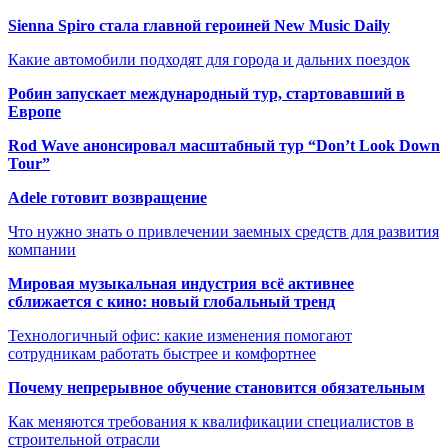
Sienna Spiro стала главной героиней New Music Daily
Какие автомобили подходят для города и дальних поездок
Робин запускает международный тур, стартовавший в
Европе
Rod Wave анонсировал масштабный тур “Don’t Look Down
Tour”
Adele готовит возвращение
Что нужно знать о привлечении заемных средств для развития
компании
Мировая музыкальная индустрия всё активнее
сближается с кино: новый глобальный тренд
Технологичный офис: какие изменения помогают
сотрудникам работать быстрее и комфортнее
Почему непрерывное обучение становится обязательным
Как меняются требования к квалификации специалистов в
строительной отрасли