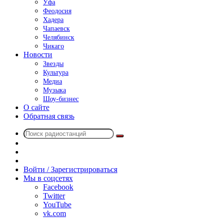
Уфа
Феодосия
Хадера
Чапаевск
Челябинск
Чикаго
Новости
Звезды
Культура
Медиа
Музыка
Шоу-бизнес
О сайте
Обратная связь
Поиск
Switch
радиостанций
skin
Sidebar
Случайное
радио
Войти / Зарегистрироваться
Мы в соцсетях
Facebook
Twitter
YouTube
vk.com