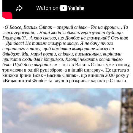
«
О Боже, Василь Сліпак – оперний співак – їде на фронт… Та
якась героїзація… Наші люди люблять героїзувати будь-що.
Гламурний?.. А хто сказав, що Донбас не гламурний? Ось так
– Данбасс! Це також гламурне місце. Я не бачу нічого
страшного в тому, щоб поміняти комфортне ліжко на
бліндаж. Ми, мирні поети, співаки, письменники, вирішили
приїхати сюди для підтримки. Хлопці чекають останнього
бою. Щоб його виграти…
»
–
казав Василь Сліпак уже з окопу,
тримаючи в одній руці зброю, а в іншій цигарку». Це цитата з
книжки Ірини Вовк «Василь Сліпак», що вийшла 2020 року у
«Видавництві Фоліо» та влучно розкриває характер Сліпака.