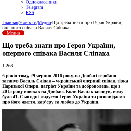
Одноклассники
Telegram
RSS
Главная
/
Новости
/
Медиа
/
Що треба знати про Героя України,
оперного співака Василя Сліпака
Медиа
Що треба знати про Героя України,
оперного співака Василя Сліпака
1 268
6 років тому, 29 червня 2016 року, на Донбасі героїчно
загинув Василь Сліпак – український оперний співак, зірка
Паризької Опери, патріот України та доброволець, що з
2015 року воював на Донбасі. Коли Василь загинув, йому
було 41. Сьогодні згадуємо Героя України та розповідаємо
про його життя, кар’єру та любов до України.