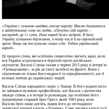
«Україна є сильною завдяки своєму народу. Маємо базуватися
в майбутньому саме на людях. «Почути свій народ»
–
насправді, це і є суть. Наш народ дуже мудрий. Я бачу
Україну успішною державою, в тому числі й на європейській
арені. Якщо ми послухаємо самих себе. Тобто український
народ».
Ці пророчі слова, які особливо символічно звучать зараз, коли
вся Україна згуртувалася в боротьбі проти російських
окупантів, Василь Сліпак сказав у червні 2015 року в інтерв’ю
«Громадському», за рік до своєї загибелі на фронті. Вони є
свідченням не тільки його мудрості та передбачливості, але й
великої любові до українських людей.
Василь Сліпак народився і виріс у Львові. В його родині ніхто
не займався музикою професійною, але Василь з дитинства
завжди співав, а в інтерв’ю розповідав, що особливо його
підтримував старший брат Орест, який 1983 року, коли
Василю було лише дев'ять, відвів його до легендарної
львівської хорової капели «Дударик». Саме завдяки капелі та її