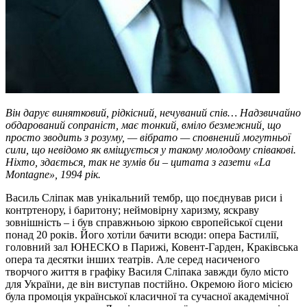
Він дарує винятковий, рідкісний, нечуваний спів… Надзвичайно
обдарований сопраніст, має тонкий, вміло безмежний, що
просто зводить з розуму, — вібрато — сповнений могутньої
сили, що невідомо як вміщується у такому молодому співакові.
Ніхто, здається, так не зумів би – цитата з газети «La
Montagne», 1994 рік.
Василь Сліпак мав унікальний тембр, що поєднував риси і
контртенору, і баритону; неймовірну харизму, яскраву
зовнішність – і був справжньою зіркою європейської сцени
понад 20 років. Його хотіли бачити всюди: опера Бастилії,
головний зал ЮНЕСКО в Парижі, Ковент-Гарден, Краківська
опера та десятки інших театрів. Але серед насиченого
творчого життя в графіку Василя Сліпака завжди було місто
для України, де він виступав постійно. Окремою його місією
була промоція української класичної та сучасної академічної