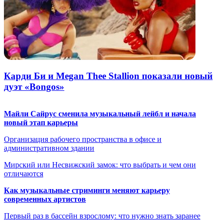
Карди Би и Megan Thee Stallion показали новый
дуэт «Bongos»
Майли Сайрус сменила музыкальный лейбл и начала
новый этап карьеры
Организация рабочего пространства в офисе и
административном здании
Мирский или Несвижский замок: что выбрать и чем они
отличаются
Как музыкальные стриминги меняют карьеру
современных артистов
Первый раз в бассейн взрослому: что нужно знать заранее