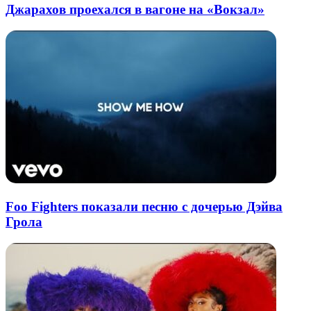
Джарахов проехался в вагоне на «Вокзал»
Foo Fighters показали песню с дочерью Дэйва
Грола