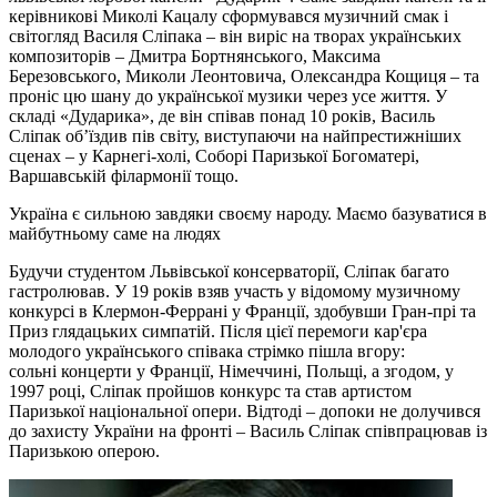
керівникові Миколі Кацалу сформувався музичний смак і
світогляд Василя Сліпака – він виріс на творах українських
композиторів – Дмитра Бортнянського, Максима
Березовського, Миколи Леонтовича, Олександра Кощиця – та
проніс цю шану до української музики через усе життя. У
складі «Дударика», де він співав понад 10 років, Василь
Сліпак об’їздив пів світу, виступаючи на найпрестижніших
сценах – у Карнегі-холі, Соборі Паризької Богоматері,
Варшавській філармонії тощо.
Україна є сильною завдяки своєму народу. Маємо базуватися в
майбутньому саме на людях
Будучи студентом Львівської консерваторії, Сліпак багато
гастролював. У 19 років взяв участь у відомому музичному
конкурсі в Клермон-Феррані у Франції, здобувши Гран-прі та
Приз глядацьких симпатій. Після цієї перемоги кар'єра
молодого українського співака стрімко пішла вгору:
сольні концерти у Франції, Німеччині, Польщі, а згодом, у
1997 році, Сліпак пройшов конкурс та став артистом
Паризької національної опери. Відтоді – допоки не долучився
до захисту України на фронті – Василь Сліпак співпрацював із
Паризькою оперою.