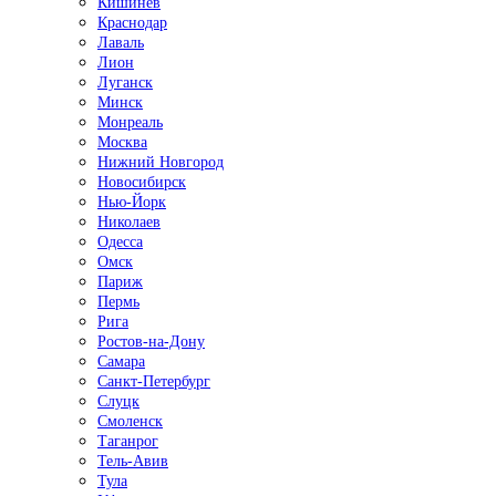
Кишинёв
Краснодар
Лаваль
Лион
Луганск
Минск
Монреаль
Москва
Нижний Новгород
Новосибирск
Нью-Йорк
Николаев
Одесса
Омск
Париж
Пермь
Рига
Ростов-на-Дону
Самара
Санкт-Петербург
Слуцк
Смоленск
Таганрог
Тель-Авив
Тула