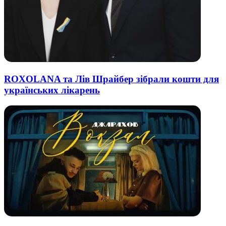
ROXOLANA та Лів Шрайбер зібрали кошти для
українських лікарень