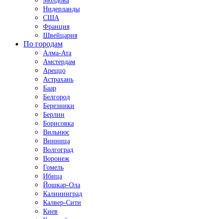
Молдова
Нидерланды
США
Франция
Швейцария
По городам
Алма-Ата
Амстердам
Ареццо
Астрахань
Баар
Белгород
Березники
Берлин
Борисовка
Вильнюс
Винница
Волгоград
Воронеж
Гомель
Ибица
Йошкар-Ола
Калининград
Калвер-Сити
Киев