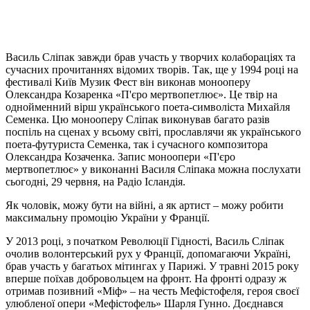
Василь Сліпак завжди брав участь у творчих колабораціях та
сучасних прочитаннях відомих творів. Так, ще у 1994 році на
фестивалі Київ Музик Фест
він виконав монооперу
Олександра Козаренка «П'єро мертвопетлює». Це твір на
однойменний вірш українського поета-символіста Михайля
Семенка. Цю монооперу Сліпак виконував багато разів
поспіль на сценах у всьому світі, прославлячи як українського
поета-футуриста Семенка, так і сучасного композитора
Олександра Козаченка. Запис моноопери «П'єро
мертвопетлює» у виконанні Василя Сліпака можна послухати
сьогодні, 29 червня, на Радіо Ісландія.
Як чоловік, можу бути на війні, а як артист – можу робити
максимальну промоцію України у Франції.
У 2013 році, з початком Революції Гідності, Василь Сліпак
очолив волонтерський рух у Франції, допомагаючи Україні,
брав участь у багатьох мітингах у Парижі. У травні 2015 року
вперше поїхав добровольцем на фронт. На фронті одразу ж
отримав позивний «Міф» – на честь Мефістофеля, героя своєї
улюбленої опери «Мефістофель» Шарля Гунно. Доєднався