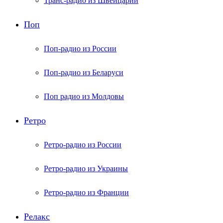
Транс-радио из Швейцарии
Поп
Поп-радио из России
Поп-радио из Беларуси
Поп радио из Молдовы
Ретро
Ретро-радио из России
Ретро-радио из Украины
Ретро-радио из Франции
Релакс