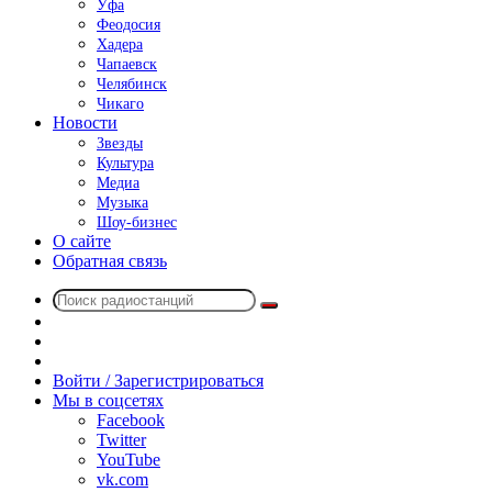
Уфа
Феодосия
Хадера
Чапаевск
Челябинск
Чикаго
Новости
Звезды
Культура
Медиа
Музыка
Шоу-бизнес
О сайте
Обратная связь
Поиск
Switch
радиостанций
skin
Sidebar
Случайное
радио
Войти / Зарегистрироваться
Мы в соцсетях
Facebook
Twitter
YouTube
vk.com