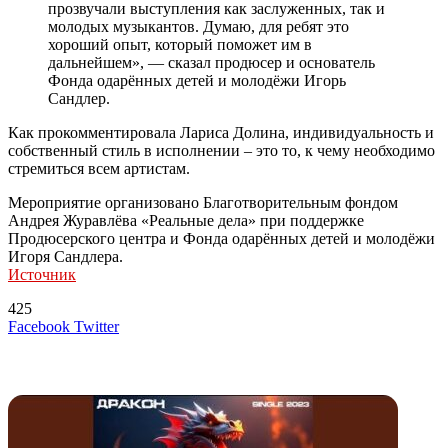
прозвучали выступления как заслуженных, так и
молодых музыкантов. Думаю, для ребят это
хороший опыт, который поможет им в
дальнейшем», — сказал продюсер и основатель
Фонда одарённых детей и молодёжи Игорь
Сандлер.
Как прокомментировала Лариса Долина, индивидуальность и
собственный стиль в исполнении – это то, к чему необходимо
стремиться всем артистам.
Мероприятие организовано Благотворительным фондом
Андрея Журавлёва «Реальные дела» при поддержке
Продюсерского центра и Фонда одарённых детей и молодёжи
Игоря Сандлера.
Источник
425
LinkedIn
Tumblr
Reddit
Вконтакте
Одноклассники
Skype
Messenger
Messenger
WhatsApp
Telegram
Viber
Line
Поделиться
Печатать
Facebook
Twitter
через
электронную
Похожие радио
почту