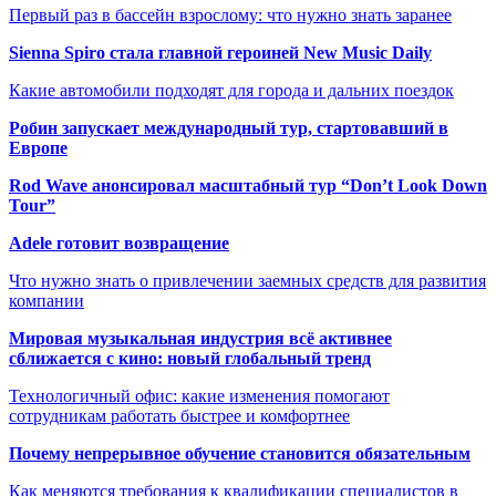
Первый раз в бассейн взрослому: что нужно знать заранее
Sienna Spiro стала главной героиней New Music Daily
Какие автомобили подходят для города и дальних поездок
Робин запускает международный тур, стартовавший в
Европе
Rod Wave анонсировал масштабный тур “Don’t Look Down
Tour”
Adele готовит возвращение
Что нужно знать о привлечении заемных средств для развития
компании
Мировая музыкальная индустрия всё активнее
сближается с кино: новый глобальный тренд
Технологичный офис: какие изменения помогают
сотрудникам работать быстрее и комфортнее
Почему непрерывное обучение становится обязательным
Как меняются требования к квалификации специалистов в