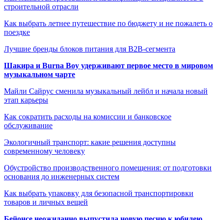
строительной отрасли
Как выбрать летнее путешествие по бюджету и не пожалеть о
поездке
Лучшие бренды блоков питания для B2B-сегмента
Шакира и Burna Boy удерживают первое место в мировом
музыкальном чарте
Майли Сайрус сменила музыкальный лейбл и начала новый
этап карьеры
Как сократить расходы на комиссии и банковское
обслуживание
Экологичный транспорт: какие решения доступны
современному человеку
Обустройство производственного помещения: от подготовки
основания до инженерных систем
Как выбрать упаковку для безопасной транспортировки
товаров и личных вещей
Бейонсе неожиданно выпустила новую песню к юбилею