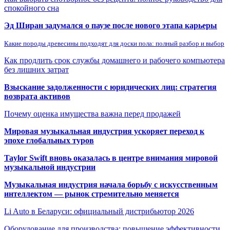
спокойного сна
Эд Ширан задумался о паузе после нового этапа карьеры
Какие породы древесины подходят для доски пола: полный разбор и выбор
Как продлить срок службы домашнего и рабочего компьютера
без лишних затрат
Взыскание задолженности с юридических лиц: стратегия
возврата активов
Почему оценка имущества важна перед продажей
Мировая музыкальная индустрия ускоряет переход к
эпохе глобальных туров
Taylor Swift вновь оказалась в центре внимания мировой
музыкальной индустрии
Музыкальная индустрия начала борьбу с искусственным
интеллектом — рынок стремительно меняется
Li Auto в Беларуси: официальный дистрибьютор 2026
Оборудование для производства: повышение эффективности