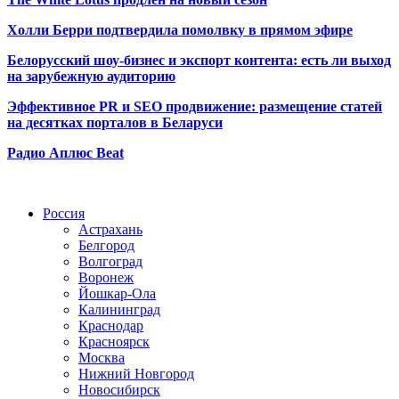
Холли Берри подтвердила помолвк
у в прямом эфире
Белорусский шоу-бизнес и экспорт контента: есть ли выход
на зарубежную аудиторию
Эффективное PR и SEO продвижение:
размещение статей
на десятках порталов в Беларуси
Радио Аплюс Beat
Радио по странам
Россия
Астрахань
Белгород
Волгоград
Воронеж
Йошкар-Ола
Калининград
Краснодар
Красноярск
Москва
Нижний Новгород
Новосибирск