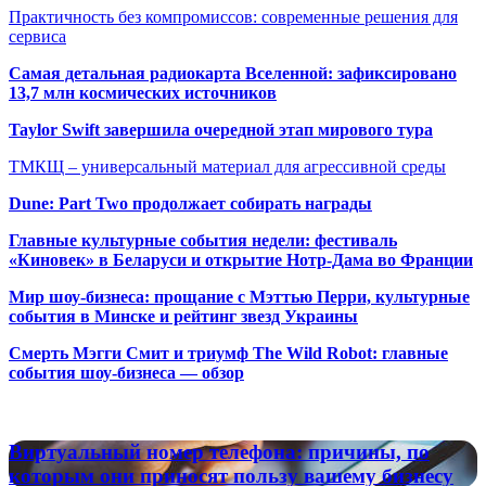
Практичность без компромиссов: современные решения для
сервиса
Самая детальная радиокарта Вселенной: зафиксировано
13,7 млн космических источников
Taylor Swift завершила очередной этап мирового тура
ТМКЩ – универсальный материал для агрессивной среды
Dune: Part Two продолжает собирать награды
Главные культурные события недели: фестиваль
«Киновек» в Беларуси и открытие Нотр-Дама во Франции
Мир шоу-бизнеса: прощание с Мэттью Перри, культурные
события в Минске и рейтинг звезд Украины
Смерть Мэгги Смит и триумф The Wild Robot: главные
события шоу-бизнеса — обзор
Популярные радиостанции
Виртуальный
Виртуальный номер телефона: причины, по
номер
которым они приносят пользу вашему бизнесу