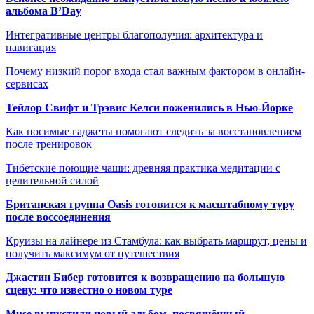
альбома B’Day
Интегративные центры благополучия: архитектура и
навигация
Почему низкий порог входа стал важным фактором в онлайн-
сервисах
Тейлор Свифт и Трэвис Келси поженились в Нью-Йорке
Как носимые гаджеты помогают следить за восстановлением
после тренировок
Тибетские поющие чаши: древняя практика медитации с
целительной силой
Британская группа Oasis готовится к масштабному туру
после воссоединения
Круизы на лайнере из Стамбула: как выбрать маршрут, цены и
получить максимум от путешествия
Джастин Бибер готовится к возвращению на большую
сцену: что известно о новом туре
Muse выпустили новый альбом, посвящённый