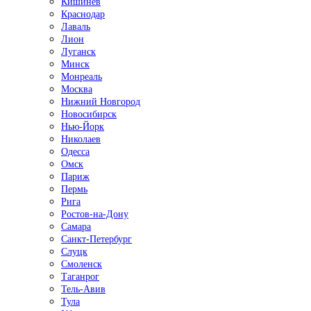
Кишинёв
Краснодар
Лаваль
Лион
Луганск
Минск
Монреаль
Москва
Нижний Новгород
Новосибирск
Нью-Йорк
Николаев
Одесса
Омск
Париж
Пермь
Рига
Ростов-на-Дону
Самара
Санкт-Петербург
Слуцк
Смоленск
Таганрог
Тель-Авив
Тула