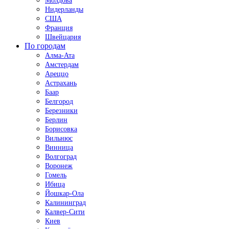
Молдова
Нидерланды
США
Франция
Швейцария
По городам
Алма-Ата
Амстердам
Ареццо
Астрахань
Баар
Белгород
Березники
Берлин
Борисовка
Вильнюс
Винница
Волгоград
Воронеж
Гомель
Ибица
Йошкар-Ола
Калининград
Калвер-Сити
Киев