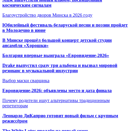
космическим сигналам
Благоустройство дворов Минска в 2026 году
Юбилейный фестиваль беларуской песни и поэзии пройдет
в Молодечно в июне
В Минске прошёл большой концерт детской студии
ансамбля «Хорошки»
Болгария впервые выиграла «Евровидение-2026»
Drake выпустил сразу три альбома и вызвал мировой
резонанс в музыкальной индустрии
Выбор маски сварщика
Евровидение-2026: объявлены место и дата финала
Почему родители ищут альтернативы традиционным
репетиторам
Леонардо ДиКаприо готовит новый фильм с крупным
режиссёром
The White Lotus продлён на новый сезон