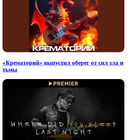
«Крематорий» выпустил оберег от сил зла и
тьмы