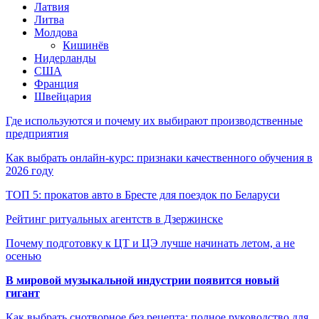
Латвия
Литва
Молдова
Кишинёв
Нидерланды
США
Франция
Швейцария
Где используются и почему их выбирают производственные
предприятия
Как выбрать онлайн-курс: признаки качественного обучения в
2026 году
ТОП 5: прокатов авто в Бресте для поездок по Беларуси
Рейтинг ритуальных агентств в Дзержинске
Почему подготовку к ЦТ и ЦЭ лучше начинать летом, а не
осенью
В мировой музыкальной индустрии появится новый
гигант
Как выбрать снотворное без рецепта: полное руководство для