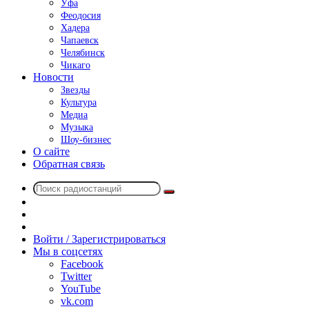
Уфа
Феодосия
Хадера
Чапаевск
Челябинск
Чикаго
Новости
Звезды
Культура
Медиа
Музыка
Шоу-бизнес
О сайте
Обратная связь
Поиск
Switch
радиостанций
skin
Sidebar
Случайное
радио
Войти / Зарегистрироваться
Мы в соцсетях
Facebook
Twitter
YouTube
vk.com