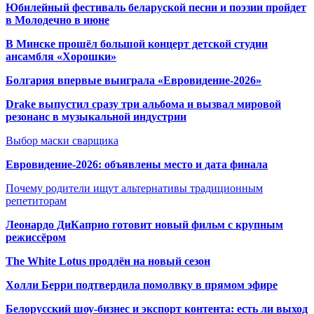
Юбилейный фестиваль беларуской песни и поэзии пройдет
в Молодечно в июне
В Минске прошёл большой концерт детской студии
ансамбля «Хорошки»
Болгария впервые выиграла «Евровидение-2026»
Drake выпустил сразу три альбома и вызвал мировой
резонанс в музыкальной индустрии
Выбор маски сварщика
Евровидение-2026: объявлены место и дата финала
Почему родители ищут альтернативы традиционным
репетиторам
Леонардо ДиКаприо готовит новый фильм с крупным
режиссёром
The White Lotus продлён на новый сезон
Холли Берри подтвердила помолвк
у в прямом эфире
Белорусский шоу-бизнес и экспорт контента: есть ли выход