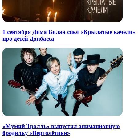
1 сентября Дима Билан спел «Крылатые качели»
про детей Донбасса
«Мумий Тролль» выпустил анимационную
бродилку «Вертолётики»