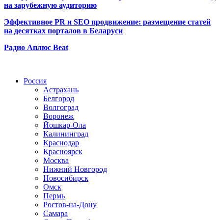
на зарубежную аудиторию
Эффективное PR и SEO продвижение:
размещение статей
на десятках порталов в Беларуси
Радио Аплюс Beat
Радио по странам
Россия
Астрахань
Белгород
Волгоград
Воронеж
Йошкар-Ола
Калининград
Краснодар
Красноярск
Москва
Нижний Новгород
Новосибирск
Омск
Пермь
Ростов-на-Дону
Самара