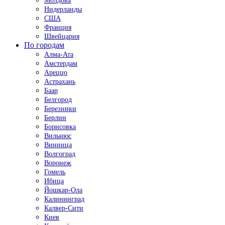
Молдова
Нидерланды
США
Франция
Швейцария
По городам
Алма-Ата
Амстердам
Ареццо
Астрахань
Баар
Белгород
Березники
Берлин
Борисовка
Вильнюс
Винница
Волгоград
Воронеж
Гомель
Ибица
Йошкар-Ола
Калининград
Калвер-Сити
Киев