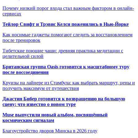
Почему низкий порог входа стал важным фактором в онлайн-
сервисах
Тейлор Свифт и Трэвис Келси поженились в Нью-Йорке
Как носимые гаджеты помогают следить за восстановлением
после тренировок
Тибетские поющие чаши: древняя практика медитации с
целительной силой
Британская группа Oasis готовится к масштабному туру
после воссоединения
Круизы на лайнере из Стамбула: как выбрать маршрут, цены и
получить максимум от путешествия
Джастин Бибер готовится к возвращению на большую
сцену: что известно о новом туре
Muse выпустили новый альбом, посвящённый
космическим сигналам
Благоустройство дворов Минска в 2026 году