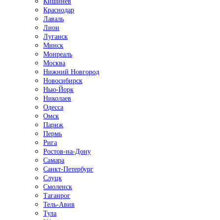
Кишинёв
Краснодар
Лаваль
Лион
Луганск
Минск
Монреаль
Москва
Нижний Новгород
Новосибирск
Нью-Йорк
Николаев
Одесса
Омск
Париж
Пермь
Рига
Ростов-на-Дону
Самара
Санкт-Петербург
Слуцк
Смоленск
Таганрог
Тель-Авив
Тула