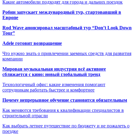
Какие автомобили подходят для города и дальних поездок
Робин запускает международный тур, стартовавший в
Европе
Rod Wave анонсировал масштабный тур “Don’t Look Down
Tour”
Adele готовит возвращение
Что нужно знать о привлечении заемных средств для развития
компании
Мировая музыкальная индустрия всё активнее
сближается с кино: новый глобальный тренд
Технологичный офис: какие изменения помогают
сотрудникам работать быстрее и комфортнее
Почему непрерывное обучение становится обязательным
Как меняются требования к квалификации специалистов в
строительной отрасли
Как выбрать летнее путешествие по бюджету и не пожалеть о
поездке