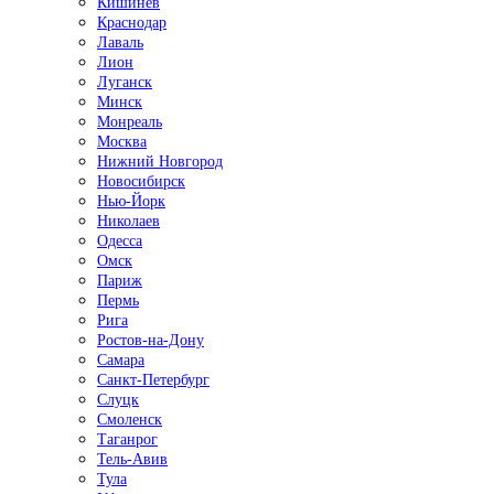
Кишинёв
Краснодар
Лаваль
Лион
Луганск
Минск
Монреаль
Москва
Нижний Новгород
Новосибирск
Нью-Йорк
Николаев
Одесса
Омск
Париж
Пермь
Рига
Ростов-на-Дону
Самара
Санкт-Петербург
Слуцк
Смоленск
Таганрог
Тель-Авив
Тула