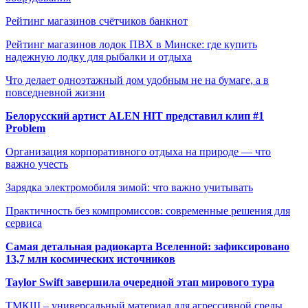
Рейтинг магазинов счётчиков банкнот
Рейтинг магазинов лодок ПВХ в Минске: где купить
надежную лодку для рыбалки и отдыха
Что делает одноэтажный дом удобным не на бумаге, а в
повседневной жизни
Белорусский артист ALEN HIT представил клип #1
Problem
Организация корпоративного отдыха на природе — что
важно учесть
Зарядка электромобиля зимой: что важно учитывать
Практичность без компромиссов: современные решения для
сервиса
Самая детальная радиокарта Вселенной: зафиксировано
13,7 млн космических источников
Taylor Swift завершила очередной этап мирового тура
ТМКЩ – универсальный материал для агрессивной среды