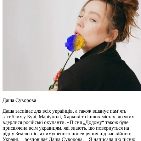
Даша Суворова
Даша заспіває для всіх українців, а також вшанує пам’ять
загиблих у Бучі, Маріуполі, Харкові та інших містах, до яких
вдерлися російські окупанти. «Пісня „Додому“ також буде
присвячена всім українцям, які знають, що повернуться на
рідну Землю після вимушеного поневіряння під час війни в
Україні, – розповідає Даша Суворова. – Я написала цю пісню