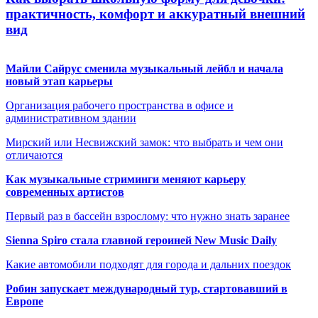
практичность, комфорт и аккуратный внешний
вид
Майли Сайрус сменила музыкальный лейбл и начала
новый этап карьеры
Организация рабочего пространства в офисе и
административном здании
Мирский или Несвижский замок: что выбрать и чем они
отличаются
Как музыкальные стриминги меняют карьеру
современных артистов
Первый раз в бассейн взрослому: что нужно знать заранее
Sienna Spiro стала главной героиней New Music Daily
Какие автомобили подходят для города и дальних поездок
Робин запускает международный тур, стартовавший в
Европе