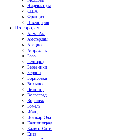
Молдова
Нидерланды
США
Франция
Швейцария
По городам
Алма-Ата
Амстердам
Ареццо
Астрахань
Баар
Белгород
Березники
Берлин
Борисовка
Вильнюс
Винница
Волгоград
Воронеж
Гомель
Ибица
Йошкар-Ола
Калининград
Калвер-Сити
Киев