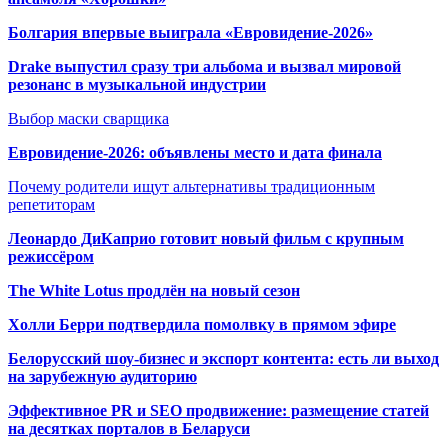
Болгария впервые выиграла «Евровидение-2026»
Drake выпустил сразу три альбома и вызвал мировой
резонанс в музыкальной индустрии
Выбор маски сварщика
Евровидение-2026: объявлены место и дата финала
Почему родители ищут альтернативы традиционным
репетиторам
Леонардо ДиКаприо готовит новый фильм с крупным
режиссёром
The White Lotus продлён на новый сезон
Холли Берри подтвердила помолвк
у в прямом эфире
Белорусский шоу-бизнес и экспорт контента: есть ли выход
на зарубежную аудиторию
Эффективное PR и SEO продвижение:
размещение статей
на десятках порталов в Беларуси