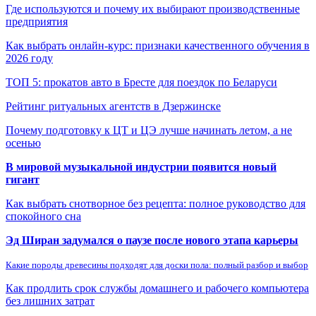
Где используются и почему их выбирают производственные
предприятия
Как выбрать онлайн-курс: признаки качественного обучения в
2026 году
ТОП 5: прокатов авто в Бресте для поездок по Беларуси
Рейтинг ритуальных агентств в Дзержинске
Почему подготовку к ЦТ и ЦЭ лучше начинать летом, а не
осенью
В мировой музыкальной индустрии появится новый
гигант
Как выбрать снотворное без рецепта: полное руководство для
спокойного сна
Эд Ширан задумался о паузе после нового этапа карьеры
Какие породы древесины подходят для доски пола: полный разбор и выбор
Как продлить срок службы домашнего и рабочего компьютера
без лишних затрат