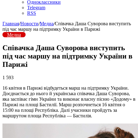
Одноклассники
Telegram
RSS
Главная
/
Новости
/
Медиа
/
Співачка Даша Суворова виступить
під час маршу на підтримку України в Парижі
Медиа
Співачка Даша Суворова виступить
під час маршу на підтримку України в
Парижі
1 593
16 квітня в Парижі відбудеться марш на підтримку України.
Доєднається до нього й українська співачка Даша Суворова,
яка заспіває гімн України та виконає власну пісню «Додому» в
Парижі на площі Бастилії. Марш розпочнеться 16 квітня о
15:00 на площі Республіка. Далі учасники пройдуть за
маршрутом площа Республіка — Бастилія.