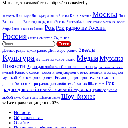
Минске, заказывайте на https://chasmaster.by
Москва
Киев
Дип-хаус
Дип-хаус радио из России
Клубное
Поп
Беларусь
Разговорное
Расслабляющее
Разговорное радио из России
Релакс радио из России
Рок
Рок радио из России
Ретро
Ретро-радио из России
Россия
Украина
Санкт-Петербург
Найти:
Звезды
Дип-хаус радио
Джаз радио
Детское радио
Культура
Медиа
Музыка
Лучшее клубное радио
Новости
Радио для любителей хип-хопа и рэпа
Радио с классической
Радио с самой новой и популярной отечественной и западной
музыкой
музыкой
Разговорное радио
Релакс радио для тех, кто хочет
Рок
расслабиться
Ретро радио для любителей хитов 80х и 90х
радио для любителей тяжелой музыки
Транс-радио на
Шоу-бизнес
любой вкус
Шансон радио
Фолк радио
© Все права защищены 2026
Новости
Обратная связь
О сайте
Политика конфиденциальности