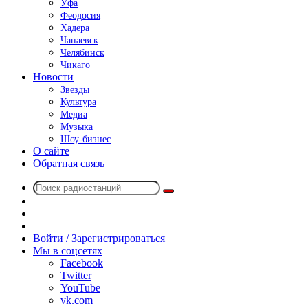
Уфа
Феодосия
Хадера
Чапаевск
Челябинск
Чикаго
Новости
Звезды
Культура
Медиа
Музыка
Шоу-бизнес
О сайте
Обратная связь
Поиск
Switch
радиостанций
skin
Sidebar
Случайное
радио
Войти / Зарегистрироваться
Мы в соцсетях
Facebook
Twitter
YouTube
vk.com