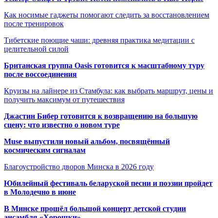
Как носимые гаджеты помогают следить за восстановлением
после тренировок
Тибетские поющие чаши: древняя практика медитации с
целительной силой
Британская группа Oasis готовится к масштабному туру
после воссоединения
Круизы на лайнере из Стамбула: как выбрать маршрут, цены и
получить максимум от путешествия
Джастин Бибер готовится к возвращению на большую
сцену: что известно о новом туре
Muse выпустили новый альбом, посвящённый
космическим сигналам
Благоустройство дворов Минска в 2026 году
Юбилейный фестиваль беларуской песни и поэзии пройдет
в Молодечно в июне
В Минске прошёл большой концерт детской студии
ансамбля «Хорошки»