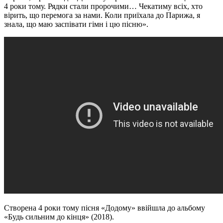
4 роки тому. Рядки стали пророчими… Чекатиму всіх, хто
вірить, що перемога за нами. Коли приїхала до Парижа, я
знала, що маю заспівати гімн і цю пісню».
Створена 4 роки тому пісня «Додому» ввійшла до альбому
«Будь сильним до кінця» (2018).