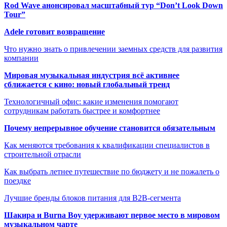
Rod Wave анонсировал масштабный тур “Don’t Look Down
Tour”
Adele готовит возвращение
Что нужно знать о привлечении заемных средств для развития
компании
Мировая музыкальная индустрия всё активнее
сближается с кино: новый глобальный тренд
Технологичный офис: какие изменения помогают
сотрудникам работать быстрее и комфортнее
Почему непрерывное обучение становится обязательным
Как меняются требования к квалификации специалистов в
строительной отрасли
Как выбрать летнее путешествие по бюджету и не пожалеть о
поездке
Лучшие бренды блоков питания для B2B-сегмента
Шакира и Burna Boy удерживают первое место в мировом
музыкальном чарте