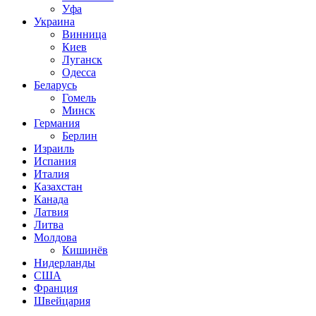
Уфа
Украина
Винница
Киев
Луганск
Одесса
Беларусь
Гомель
Минск
Германия
Берлин
Израиль
Испания
Италия
Казахстан
Канада
Латвия
Литва
Молдова
Кишинёв
Нидерланды
США
Франция
Швейцария