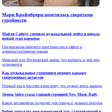
Мари Краймбрери поделилась секретами
стройности
Майли Сайрус сменила музыкальный лейбл и начала
новый этап карьеры
Организация рабочего пространства в офисе и
административном здании
Мирский или Несвижский замок: что выбрать и чем они
отличаются
Как музыкальные стриминги меняют карьеру
современных артистов
Первый раз в бассейн взрослому: что нужно знать заранее
Sienna Spiro стала главной героиней New Music Daily
Какие автомобили подходят для города и дальних поездок
Робин запускает международный тур, стартовавший в