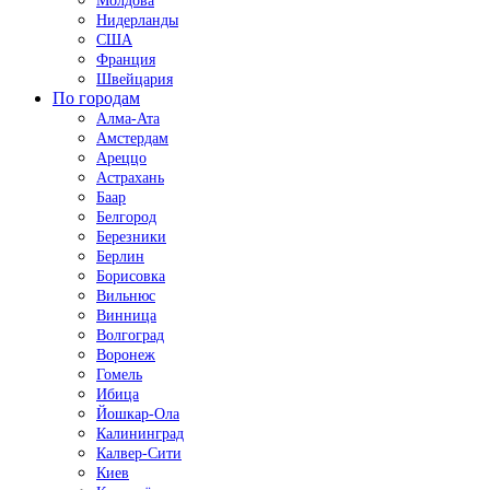
Молдова
Нидерланды
США
Франция
Швейцария
По городам
Алма-Ата
Амстердам
Ареццо
Астрахань
Баар
Белгород
Березники
Берлин
Борисовка
Вильнюс
Винница
Волгоград
Воронеж
Гомель
Ибица
Йошкар-Ола
Калининград
Калвер-Сити
Киев