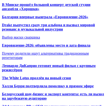
В Минске прошёл большой концерт детской студии
ансамбля «Хорошки»
Болгария впервые выиграла «Евровидение-2026»
Drake выпустил сразу три альбома и вызвал мировой
резонанс в музыкальной индустрии
Выбор маски сварщика
Евровидение-2026: объявлены место и дата финала
Почему родители ищут альтернативы традиционным
репетиторам
Леонардо ДиКаприо готовит новый фильм с крупным
режиссёром
The White Lotus продлён на новый сезон
Холли Берри подтвердила помолвк
у в прямом эфире
Белорусский шоу-бизнес и экспорт контента: есть ли выход
на зарубежную аудиторию