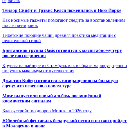
сервисах
Тейлор Свифт и Трэвис Келси поженились в Нью-Йорке
Как носимые гаджеты помогают следить за восстановлением
после тренировок
Тибетские поющие чаши: древняя практика медитации с
целительной силой
Британская группа Oasis готовится к масштабному туру
после воссоединения
Круизы на лайнере из Стамбула: как выбрать маршрут, цены и
получить максимум от путешествия
Джастин Бибер готовится к возвращению на большую
сцену: что известно о новом туре
Muse выпустили новый альбом, посвящённый
космическим сигналам
Благоустройство дворов Минска в 2026 году
Юбилейный фестиваль беларуской песни и поэзии пройдет
в Молодечно в июне