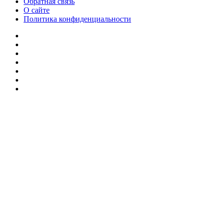
Обратная связь
О сайте
Политика конфиденциальности
Facebook
Twitter
YouTube
vk.com
Одноклассники
Telegram
RSS
Кнопка
«Наверх»