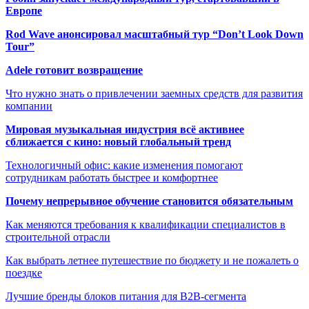
Европе
Rod Wave анонсировал масштабный тур “Don’t Look Down
Tour”
Adele готовит возвращение
Что нужно знать о привлечении заемных средств для развития
компании
Мировая музыкальная индустрия всё активнее
сближается с кино: новый глобальный тренд
Технологичный офис: какие изменения помогают
сотрудникам работать быстрее и комфортнее
Почему непрерывное обучение становится обязательным
Как меняются требования к квалификации специалистов в
строительной отрасли
Как выбрать летнее путешествие по бюджету и не пожалеть о
поездке
Лучшие бренды блоков питания для B2B-сегмента