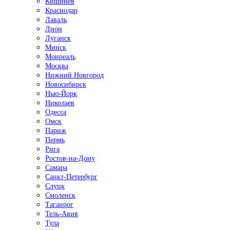
Кишинёв
Краснодар
Лаваль
Лион
Луганск
Минск
Монреаль
Москва
Нижний Новгород
Новосибирск
Нью-Йорк
Николаев
Одесса
Омск
Париж
Пермь
Рига
Ростов-на-Дону
Самара
Санкт-Петербург
Слуцк
Смоленск
Таганрог
Тель-Авив
Тула