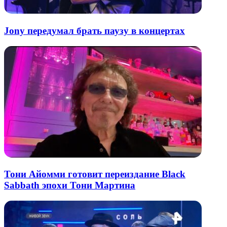
Jony передумал брать паузу в концертах
Тони Айомми готовит переиздание Black
Sabbath эпохи Тони Мартина