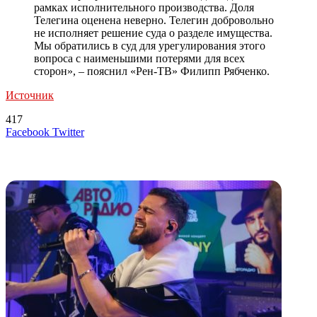
рамках исполнительного производства. Доля
Телегина оценена неверно. Телегин добровольно
не исполняет решение суда о разделе имущества.
Мы обратились в суд для урегулирования этого
вопроса с наименьшими потерями для всех
сторон», – пояснил «Рен-ТВ» Филипп Рябченко.
Источник
417
LinkedIn
Tumblr
Reddit
Вконтакте
Одноклассники
Skype
Messenger
Messenger
WhatsApp
Telegram
Viber
Line
Поделиться
Печатать
Facebook
Twitter
через
электронную
Похожие радио
почту