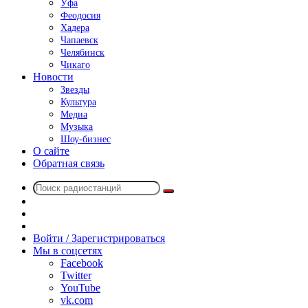
Уфа
Феодосия
Хадера
Чапаевск
Челябинск
Чикаго
Новости
Звезды
Культура
Медиа
Музыка
Шоу-бизнес
О сайте
Обратная связь
Поиск
Switch
радиостанций
skin
Sidebar
Случайное
радио
Войти / Зарегистрироваться
Мы в соцсетях
Facebook
Twitter
YouTube
vk.com