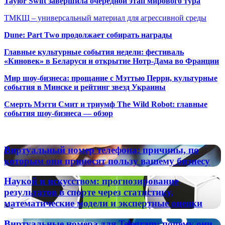
Taylor Swift завершила очередной этап мирового тура
ТМКЩ – универсальный материал для агрессивной среды
Dune: Part Two продолжает собирать награды
Главные культурные события недели: фестиваль
«Киновек» в Беларуси и открытие Нотр-Дама во Франции
Мир шоу-бизнеса: прощание с Мэттью Перри, культурные
события в Минске и рейтинг звезд Украины
Смерть Мэгги Смит и триумф The Wild Robot: главные
события шоу-бизнеса — обзор
Популярные радиостанции
Виртуальный
Виртуальный номер телефона: причины, по
номер
которым они приносят пользу вашему бизнесу
телефона:
причины,
Наукой
Наукой и искусством: прогнозирование
по
и
результатов в спорте через статистику,
которым
искусством:
математические модели и экспертные оценки
они
прогнозирование
приносят
результатов
пользу
Виртуальные
Виртуальные номера для Telegram: почему они
в