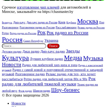
Аплюс
Beat
Срочное
изготовление чип ключей
для автомобилей в
Минске, заказывайте на https://chasmaster.by
Москва
Киев
Дип-хаус
Дип-хаус радио из России
Клубное
Поп
Беларусь
Разговорное
Расслабляющее
Разговорное радио из России
Релакс радио из России
Рок
Рок радио из России
Ретро
Ретро-радио из России
Россия
Украина
Санкт-Петербург
Найти:
Звезды
Дип-хаус радио
Джаз радио
Детское радио
Культура
Медиа
Музыка
Лучшее клубное радио
Новости
Радио для любителей хип-хопа и рэпа
Радио с классической
Радио с самой новой и популярной отечественной и западной
музыкой
музыкой
Разговорное радио
Релакс радио для тех, кто хочет
Рок
расслабиться
Ретро радио для любителей хитов 80х и 90х
радио для любителей тяжелой музыки
Транс-радио на
Шоу-бизнес
любой вкус
Шансон радио
Фолк радио
© Все права защищены 2026
Новости