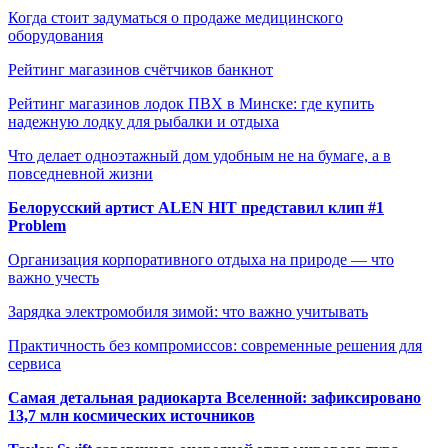
Когда стоит задуматься о продаже медицинского
оборудования
Рейтинг магазинов счётчиков банкнот
Рейтинг магазинов лодок ПВХ в Минске: где купить
надежную лодку для рыбалки и отдыха
Что делает одноэтажный дом удобным не на бумаге, а в
повседневной жизни
Белорусский артист ALEN HIT представил клип #1
Problem
Организация корпоративного отдыха на природе — что
важно учесть
Зарядка электромобиля зимой: что важно учитывать
Практичность без компромиссов: современные решения для
сервиса
Самая детальная радиокарта Вселенной: зафиксировано
13,7 млн космических источников