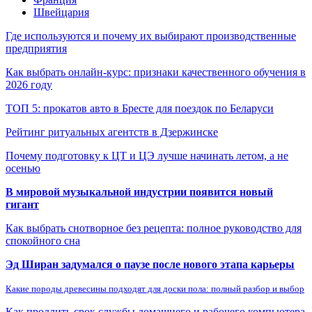
Швейцария
Где используются и почему их выбирают производственные
предприятия
Как выбрать онлайн-курс: признаки качественного обучения в
2026 году
ТОП 5: прокатов авто в Бресте для поездок по Беларуси
Рейтинг ритуальных агентств в Дзержинске
Почему подготовку к ЦТ и ЦЭ лучше начинать летом, а не
осенью
В мировой музыкальной индустрии появится новый
гигант
Как выбрать снотворное без рецепта: полное руководство для
спокойного сна
Эд Ширан задумался о паузе после нового этапа карьеры
Какие породы древесины подходят для доски пола: полный разбор и выбор
Как продлить срок службы домашнего и рабочего компьютера