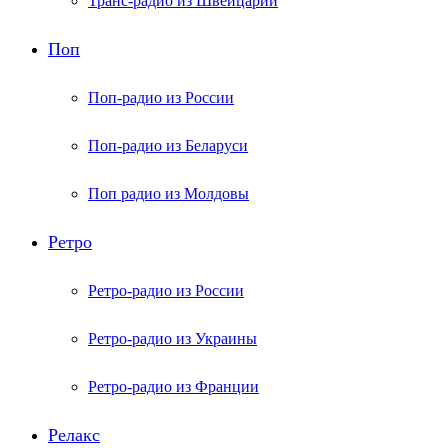
Транс-радио из Швейцарии
Поп
Поп-радио из России
Поп-радио из Беларуси
Поп радио из Молдовы
Ретро
Ретро-радио из России
Ретро-радио из Украины
Ретро-радио из Франции
Релакс