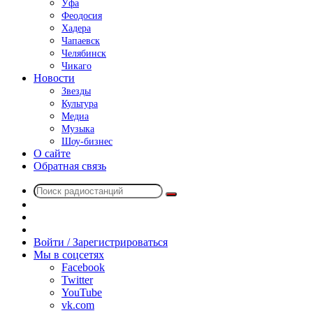
Уфа
Феодосия
Хадера
Чапаевск
Челябинск
Чикаго
Новости
Звезды
Культура
Медиа
Музыка
Шоу-бизнес
О сайте
Обратная связь
Поиск
Switch
радиостанций
skin
Sidebar
Случайное
радио
Войти / Зарегистрироваться
Мы в соцсетях
Facebook
Twitter
YouTube
vk.com