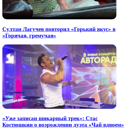
Султан Лагучев повторил «Горький вкус» в
«Горячая, гремучая»
«Уже записан шикарный трек»: Стас
Костюшкин о возрождении дуэта «Чай вдвоем»