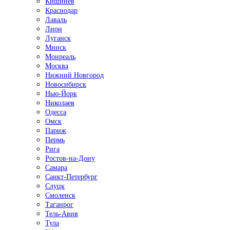
Кишинёв
Краснодар
Лаваль
Лион
Луганск
Минск
Монреаль
Москва
Нижний Новгород
Новосибирск
Нью-Йорк
Николаев
Одесса
Омск
Париж
Пермь
Рига
Ростов-на-Дону
Самара
Санкт-Петербург
Слуцк
Смоленск
Таганрог
Тель-Авив
Тула