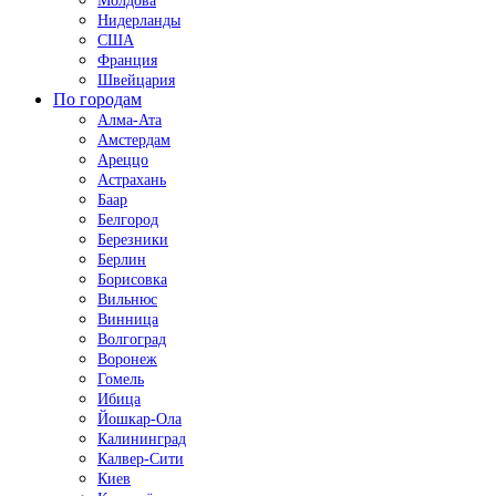
Молдова
Нидерланды
США
Франция
Швейцария
По городам
Алма-Ата
Амстердам
Ареццо
Астрахань
Баар
Белгород
Березники
Берлин
Борисовка
Вильнюс
Винница
Волгоград
Воронеж
Гомель
Ибица
Йошкар-Ола
Калининград
Калвер-Сити
Киев