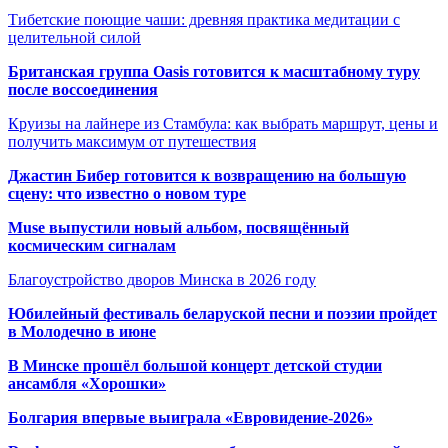
Тибетские поющие чаши: древняя практика медитации с
целительной силой
Британская группа Oasis готовится к масштабному туру
после воссоединения
Круизы на лайнере из Стамбула: как выбрать маршрут, цены и
получить максимум от путешествия
Джастин Бибер готовится к возвращению на большую
сцену: что известно о новом туре
Muse выпустили новый альбом, посвящённый
космическим сигналам
Благоустройство дворов Минска в 2026 году
Юбилейный фестиваль беларуской песни и поэзии пройдет
в Молодечно в июне
В Минске прошёл большой концерт детской студии
ансамбля «Хорошки»
Болгария впервые выиграла «Евровидение-2026»