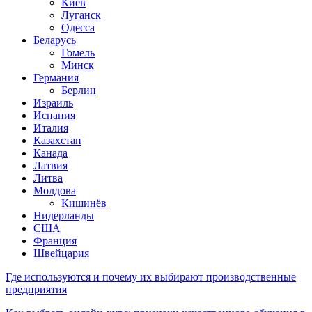
Киев
Луганск
Одесса
Беларусь
Гомель
Минск
Германия
Берлин
Израиль
Испания
Италия
Казахстан
Канада
Латвия
Литва
Молдова
Кишинёв
Нидерланды
США
Франция
Швейцария
Где используются и почему их выбирают производственные
предприятия