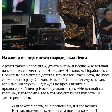
На живом концерте певец спародировал Лепса
Артист также исполнил «Думать о ней» и песню «Не вставай
на колени», совместную с Николаем Носковым. Поработать с
Носковым он мечтал с детства, признался Стас Пьеха, но дуэт
сложился не сразу. Сначала Николай Иванович ему отказал,
все изменил случай. Однажды во время визита в
продюсерский центр Носков услышал трек «Не вставай на
колени», к которому Стас в тот момент писал куплеты, и
заинтересовался.
«Он захотел спеть, мне позвонили, и я согласился.
Вот так получилось, что он сам пришел ко мне. И