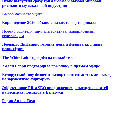
Drake выпустил сразу три альбома и вызвал мировой
резонанс в музыкальной индустрии
Выбор маски сварщика
Евровидение-2026: объявлены место и дата финала
Почему родители ищут альтернативы традиционным
репетиторам
Леонардо ДиКаприо готовит новый фильм с крупным
режиссёром
The White Lotus продлён на новый сезон
Холли Берри подтвердила помолвк
у в прямом эфире
Белорусский шоу-бизнес и экспорт контента: есть ли выход
на зарубежную аудиторию
Эффективное PR и SEO продвижение:
размещение статей
на десятках порталов в Беларуси
Радио Аплюс Beat
Радио по странам