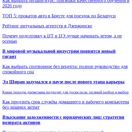
Как выбрать онлайн-курс: признаки качественного обучения в
2026 году
ТОП 5: прокатов авто в Бресте для поездок по Беларуси
Рейтинг ритуальных агентств в Дзержинске
Почему подготовку к ЦТ и ЦЭ лучше начинать летом, а не
осенью
В мировой музыкальной индустрии появится новый
гигант
Как выбрать снотворное без рецепта: полное руководство для
спокойного сна
Эд Ширан задумался о паузе после нового этапа карьеры
Какие породы древесины подходят для доски пола: полный разбор и выбор
Как продлить срок службы домашнего и рабочего компьютера
без лишних затрат
Взыскание задолженности с юридических лиц: стратегия
возврата активов