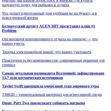
Рейтинг магазинов лодок ПВХ в Минске: где купить
надежную лодку для рыбалки и отдыха
Что делает одноэтажный дом удобным не на бумаге, а в
повседневной жизни
Белорусский артист ALEN HIT представил клип #1
Problem
Организация корпоративного отдыха на природе — что
важно учесть
Зарядка электромобиля зимой: что важно учитывать
Практичность без компромиссов: современные решения для
сервиса
Самая детальная радиокарта Вселенной: зафиксировано
13,7 млн космических источников
Taylor Swift завершила очередной этап мирового тура
ТМКЩ – универсальный материал для агрессивной среды
Dune: Part Two продолжает собирать награды