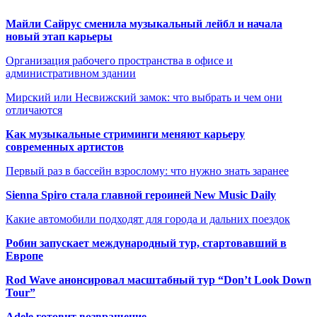
Майли Сайрус сменила музыкальный лейбл и начала
новый этап карьеры
Организация рабочего пространства в офисе и
административном здании
Мирский или Несвижский замок: что выбрать и чем они
отличаются
Как музыкальные стриминги меняют карьеру
современных артистов
Первый раз в бассейн взрослому: что нужно знать заранее
Sienna Spiro стала главной героиней New Music Daily
Какие автомобили подходят для города и дальних поездок
Робин запускает международный тур, стартовавший в
Европе
Rod Wave анонсировал масштабный тур “Don’t Look Down
Tour”
Adele готовит возвращение