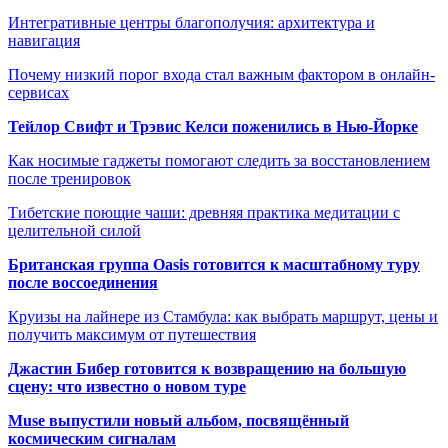
Интегративные центры благополучия: архитектура и
навигация
Почему низкий порог входа стал важным фактором в онлайн-
сервисах
Тейлор Свифт и Трэвис Келси поженились в Нью-Йорке
Как носимые гаджеты помогают следить за восстановлением
после тренировок
Тибетские поющие чаши: древняя практика медитации с
целительной силой
Британская группа Oasis готовится к масштабному туру
после воссоединения
Круизы на лайнере из Стамбула: как выбрать маршрут, цены и
получить максимум от путешествия
Джастин Бибер готовится к возвращению на большую
сцену: что известно о новом туре
Muse выпустили новый альбом, посвящённый
космическим сигналам