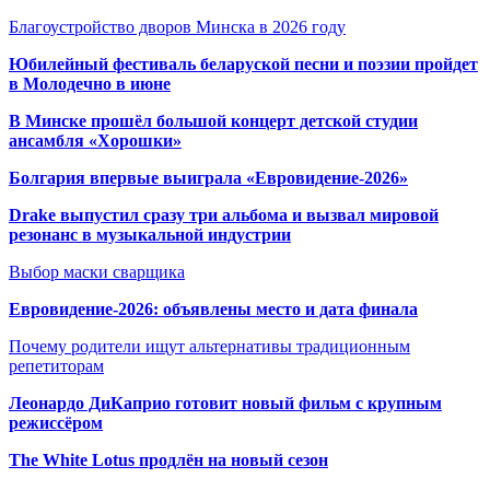
Благоустройство дворов Минска в 2026 году
Юбилейный фестиваль беларуской песни и поэзии пройдет
в Молодечно в июне
В Минске прошёл большой концерт детской студии
ансамбля «Хорошки»
Болгария впервые выиграла «Евровидение-2026»
Drake выпустил сразу три альбома и вызвал мировой
резонанс в музыкальной индустрии
Выбор маски сварщика
Евровидение-2026: объявлены место и дата финала
Почему родители ищут альтернативы традиционным
репетиторам
Леонардо ДиКаприо готовит новый фильм с крупным
режиссёром
The White Lotus продлён на новый сезон