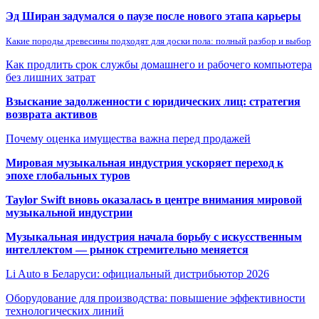
Эд Ширан задумался о паузе после нового этапа карьеры
Какие породы древесины подходят для доски пола: полный разбор и выбор
Как продлить срок службы домашнего и рабочего компьютера
без лишних затрат
Взыскание задолженности с юридических лиц: стратегия
возврата активов
Почему оценка имущества важна перед продажей
Мировая музыкальная индустрия ускоряет переход к
эпохе глобальных туров
Taylor Swift вновь оказалась в центре внимания мировой
музыкальной индустрии
Музыкальная индустрия начала борьбу с искусственным
интеллектом — рынок стремительно меняется
Li Auto в Беларуси: официальный дистрибьютор 2026
Оборудование для производства: повышение эффективности
технологических линий