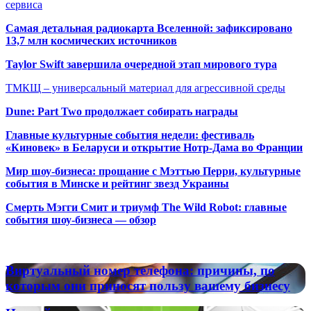
сервиса
Самая детальная радиокарта Вселенной: зафиксировано
13,7 млн космических источников
Taylor Swift завершила очередной этап мирового тура
ТМКЩ – универсальный материал для агрессивной среды
Dune: Part Two продолжает собирать награды
Главные культурные события недели: фестиваль
«Киновек» в Беларуси и открытие Нотр-Дама во Франции
Мир шоу-бизнеса: прощание с Мэттью Перри, культурные
события в Минске и рейтинг звезд Украины
Смерть Мэгги Смит и триумф The Wild Robot: главные
события шоу-бизнеса — обзор
Популярные радиостанции
Виртуальный
Виртуальный номер телефона: причины, по
номер
которым они приносят пользу вашему бизнесу
телефона:
причины,