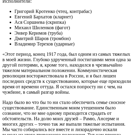
Исполнители:
Григорий Кротенко (чтец, контрабас)
Евгений Бархатов (кларнет)
Ася Соршнева (скрипка)
Михаил Шиленков (фагот)
Энвер Керимов (труба)
Дмитрий Шаров (тромбон)
Владимир Терехов (ударные)
«Этот период, конец 1917 года, был одним из самых тяжелых
в моей жизни. Глубоко удрученный постигшими меня одна за
другой потерями, я, кроме того, находился в чрезвычайно
тяжелом материальном положении. Коммунистическая
революция восторжествовала в России, и я был лишен
последних средств к существованию, которые еще приходили
время от времени оттуда. Я остался попросту ни с чем, на
чужбине, в самый разгар войны.
Надо было во что бы то ни стало обеспечить семье сносное
существование. Единственным моим утешением было
сознание, что не мне одному приходится страдать от
обстоятельств. На долю моих друзей – Рамю, Ансерме и
многих других – точно так же выпали тяжелые испытания.
Мы часто собирались все вместе и лихорадочно искали
выхода из этого тревожного положения. Тут нам пришла