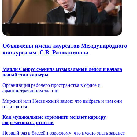
Объявлены имена лауреатов Международного
конкурса им. С.В. Рахманинова
Майли Сайрус сменила музыкальный лейбл и начала
новый этап карьеры
Организация рабочего пространства в офисе и
административном здании
Мирский или Несвижский замок: что выбрать и чем они
отличаются
Как музыкальные стриминги меняют карьеру
современных артистов
Первый раз в бассейн взрослому: что нужно знать заранее