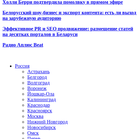
Холли Берри подтвердила помолвк
у в прямом эфире
Белорусский шоу-бизнес и экспорт контента: есть ли выход
на зарубежную аудиторию
Эффективное PR и SEO продвижение:
размещение статей
на десятках порталов в Беларуси
Радио Аплюс Beat
Радио по странам
Россия
Астрахань
Белгород
Волгоград
Воронеж
Йошкар-Ола
Калининград
Краснодар
Красноярск
Москва
Нижний Новгород
Новосибирск
Омск
Пермь