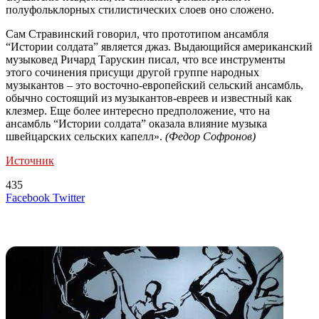
полуфольклорных стилистических слоев оно сложено.
Сам Стравинский говорил, что прототипом ансамбля
“Истории солдата” является джаз. Выдающийся американский
музыковед Ричард Тарускин писал, что все инструменты
этого сочинения присущи другой группе народных
музыкантов – это восточно-европейский сельский ансамбль,
обычно состоящий из музыкантов-евреев и известный как
клезмер. Еще более интересно предположение, что на
ансамбль “Истории солдата” оказала влияние музыка
швейцарских сельских капелл».
(
Федор Софронов
)
Источник
435
LinkedIn
Tumblr
Reddit
Вконтакте
Одноклассники
Skype
Messenger
Messenger
WhatsApp
Telegram
Viber
Line
Поделиться
Печатать
Facebook
Twitter
через
электронную
Похожие радио
почту