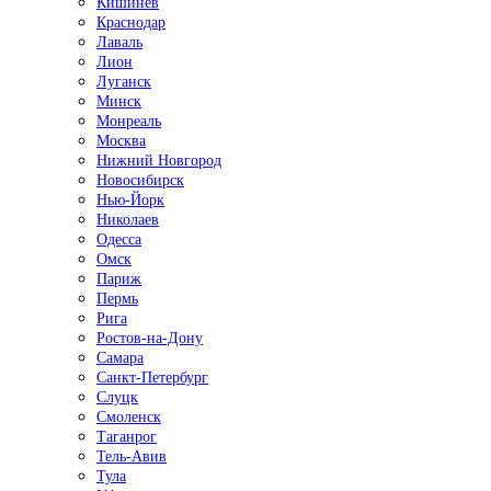
Кишинёв
Краснодар
Лаваль
Лион
Луганск
Минск
Монреаль
Москва
Нижний Новгород
Новосибирск
Нью-Йорк
Николаев
Одесса
Омск
Париж
Пермь
Рига
Ростов-на-Дону
Самара
Санкт-Петербург
Слуцк
Смоленск
Таганрог
Тель-Авив
Тула