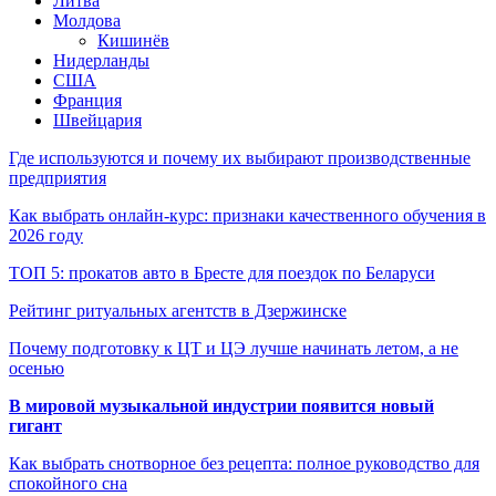
Литва
Молдова
Кишинёв
Нидерланды
США
Франция
Швейцария
Где используются и почему их выбирают производственные
предприятия
Как выбрать онлайн-курс: признаки качественного обучения в
2026 году
ТОП 5: прокатов авто в Бресте для поездок по Беларуси
Рейтинг ритуальных агентств в Дзержинске
Почему подготовку к ЦТ и ЦЭ лучше начинать летом, а не
осенью
В мировой музыкальной индустрии появится новый
гигант
Как выбрать снотворное без рецепта: полное руководство для
спокойного сна