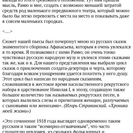
мысль, Рамю и мне, создать с возможно меньшей затратой
средств род маленького передвижного театра, который можно
было бы легко перевозить с места на место и показывать даже
в совсем маленьких городках.
<…>
Сюжет нашей пьесы был почерпнут мною из русских сказок
знаменитого сборника Афанасьева, которым я очень увлекался
в то время. Я познакомил с ними Рамю; он очень тонко
чувствовал русскую народную музу и увлекся этими сказками
так же, как и я. Для нашего представления мы выбрали цикл
сказок о приключениях солдата-дезертира и черта, которому
благодаря всяким ухищрениям удается похитить у него душу.
Этот цикл был написан по народным сказаниям,
сложившимся в жестокое время насильственного рекрутского
набора в царствование Николая I, в эпоху, создавшую также
большое количество так называемых рекрутских песен, в
которых вылились слезы и причитания женщин, разлучаемых
с сыновьями или женихами».
(Игорь Стравинский. «Хроника
моей жизни»)
«Это сочинение 1918 года выглядит одновременно таким
русским и таким “всемирно-отзывчивым”, что часто
слушателю невдомек, из скольких фольклорных и