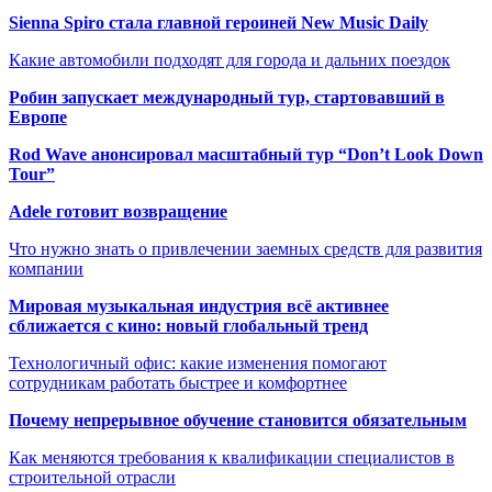
Sienna Spiro стала главной героиней New Music Daily
Какие автомобили подходят для города и дальних поездок
Робин запускает международный тур, стартовавший в
Европе
Rod Wave анонсировал масштабный тур “Don’t Look Down
Tour”
Adele готовит возвращение
Что нужно знать о привлечении заемных средств для развития
компании
Мировая музыкальная индустрия всё активнее
сближается с кино: новый глобальный тренд
Технологичный офис: какие изменения помогают
сотрудникам работать быстрее и комфортнее
Почему непрерывное обучение становится обязательным
Как меняются требования к квалификации специалистов в
строительной отрасли