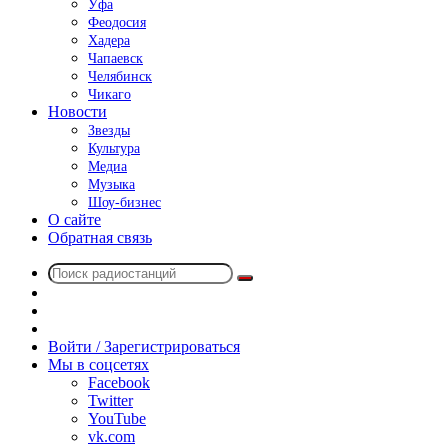
Уфа
Феодосия
Хадера
Чапаевск
Челябинск
Чикаго
Новости
Звезды
Культура
Медиа
Музыка
Шоу-бизнес
О сайте
Обратная связь
Поиск
Switch
радиостанций
skin
Sidebar
Случайное
радио
Войти / Зарегистрироваться
Мы в соцсетях
Facebook
Twitter
YouTube
vk.com