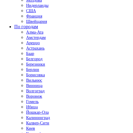
Молдова
Нидерланды
США
Франция
Швейцария
По городам
Алма-Ата
Амстердам
Ареццо
Астрахань
Баар
Белгород
Березники
Берлин
Борисовка
Вильнюс
Винница
Волгоград
Воронеж
Гомель
Ибица
Йошкар-Ола
Калининград
Калвер-Сити
Киев