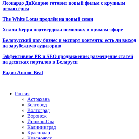
Леонардо ДиКаприо готовит новый фильм с крупным
режиссёром
The White Lotus продлён на новый сезон
Холли Берри подтвердила помолвк
у в прямом эфире
Белорусский шоу-бизнес и экспорт контента: есть ли выход
на зарубежную аудиторию
Эффективное PR и SEO продвижение:
размещение статей
на десятках порталов в Беларуси
Радио Аплюс Beat
Радио по странам
Россия
Астрахань
Белгород
Волгоград
Воронеж
Йошкар-Ола
Калининград
Краснодар
Красноярск