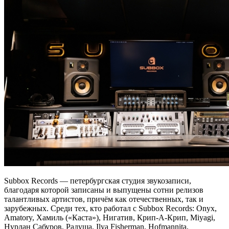
Subbox Records — петербургская студия звукозаписи,
благодаря которой записаны и выпущены сотни релизов
талантливых артистов, причём как отечественных, так и
зарубежных. Среди тех, кто работал с Subbox Records: Onyx,
Amatory, Хамиль («Каста»), Нигатив, Крип-А-Крип, Miyagi,
Нурлан Сабуров, Радуша, Ilya Fisherman, Hofmannita,