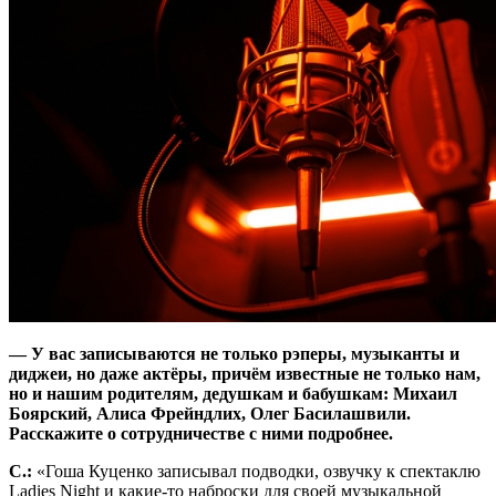
— У вас записываются не только рэперы, музыканты и
диджеи, но даже актёры, причём известные не только нам,
но и нашим родителям, дедушкам и бабушкам: Михаил
Боярский, Алиса Фрейндлих, Олег Басилашвили.
Расскажите о сотрудничестве с ними подробнее.
С.:
«Гоша Куценко записывал подводки, озвучку к спектаклю
Ladies Night и какие-то наброски для своей музыкальной