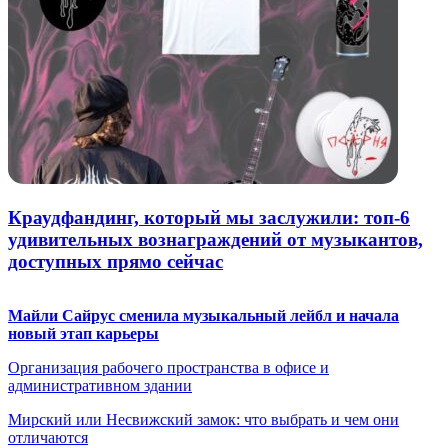
Краудфандинг, который мы заслужили: топ-6
удивительных вознаграждений от музыкантов,
доступных прямо сейчас
Майли Сайрус сменила музыкальный лейбл и начала
новый этап карьеры
Организация рабочего пространства в офисе и
административном здании
Мирский или Несвижский замок: что выбрать и чем они
отличаются