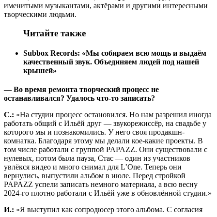
именитыми музыкантами, актёрами и другими интересными
творческими людьми.
Читайте также
Subbox Records: «Мы собираем всю мощь и выдаём
качественный звук. Объединяем людей под нашей
крышей»
— Во время ремонта творческий процесс не
останавливался? Удалось что-то записать?
С.:
«На студии процесс остановился. Но нам разрешил иногда
работать общий с Ильёй друг — звукорежиссёр, на свадьбе у
которого мы и познакомились. У него своя продакшн-
комнатка. Благодаря этому мы делали кое-какие проекты. В
том числе работали с группой PAPAZZ. Они существовали с
нулевых, потом была пауза, Стас — один из участников
увлёкся видео и много снимал для L’One. Теперь они
вернулись, выпустили альбом в июле. Перед стройкой
PAPAZZ успели записать немного материала, а всю весну
2024-го плотно работали с Ильёй уже в обновлённой студии.»
И.:
«Я выступил как сопродюсер этого альбома. С согласия