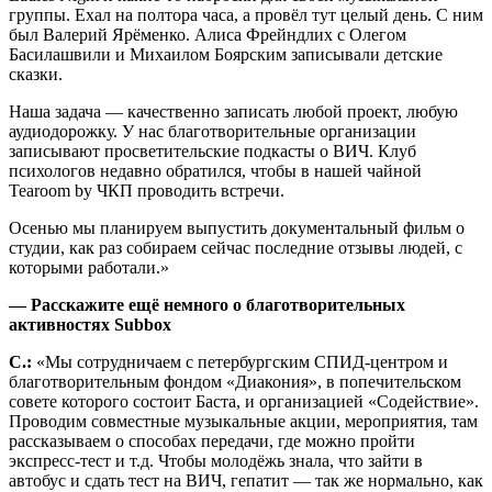
группы. Ехал на полтора часа, а провёл тут целый день. С ним
был Валерий Ярёменко. Алиса Фрейндлих с Олегом
Басилашвили и Михаилом Боярским записывали детские
сказки.
Наша задача — качественно записать любой проект, любую
аудиодорожку. У нас благотворительные организации
записывают просветительские подкасты о ВИЧ. Клуб
психологов недавно обратился, чтобы в нашей чайной
Tearoom by ЧКП проводить встречи.
Осенью мы планируем выпустить документальный фильм о
студии, как раз собираем сейчас последние отзывы людей, с
которыми работали.»
— Расскажите ещё немного о благотворительных
активностях Subbox
С.:
«Мы сотрудничаем с петербургским СПИД-центром и
благотворительным фондом «Диакония», в попечительском
совете которого состоит Баста, и организацией «Содействие».
Проводим совместные музыкальные акции, мероприятия, там
рассказываем о способах передачи, где можно пройти
экспресс-тест и т.д. Чтобы молодёжь знала, что зайти в
автобус и сдать тест на ВИЧ, гепатит — так же нормально, как