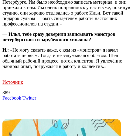
Петербурге. Им было необходимо записать материал, и они
приехали к нам. Им очень понравилось у нас и уже, покинув
студию, они хорошо отзывались о работе Ильи. Вот такой
подарок судьбы — быть свидетелем работы настоящих
профессионалов на студии.»
— Илья, тебе сразу доверили записывать монстров
петербургского и зарубежного хип-хопа?
И.:
«Не могу сказать даже, с кем из «монстров» я начал
работать первым. Тогда и не задумывался об этом. Шёл
обычный рабочий процесс, поток клиентов. Я увлечённо
набирал опыт, погружался в работу и коллектив.»
Источник
389
LinkedIn
Tumblr
Reddit
Вконтакте
Одноклассники
Skype
Messenger
Messenger
WhatsApp
Telegram
Viber
Line
Поделиться
Печатать
Facebook
Twitter
через
электронную
Похожие радио
почту