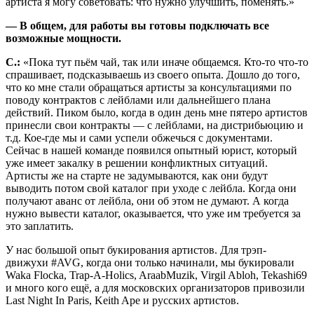
артиста я могу советовать: что нужно улучшить, поменять.»
— В общем, для работы вы готовы подключать все
возможные мощности.
С.:
«Пока тут пьём чай, так или иначе общаемся. Кто-то что-то
спрашивает, подсказываешь из своего опыта. Дошло до того,
что ко мне стали обращаться артисты за консультациями по
поводу контрактов с лейблами или дальнейшего плана
действий. Пиком было, когда в один день мне пятеро артистов
принесли свои контракты — с лейблами, на дистрибьюцию и
т.д. Кое-где мы и сами успели обжечься с документами.
Сейчас в нашей команде появился опытный юрист, который
уже имеет закалку в решении конфликтных ситуаций.
Артисты же на старте не задумываются, как они будут
выводить потом свой каталог при уходе с лейбла. Когда они
получают аванс от лейбла, они об этом не думают. А когда
нужно вывести каталог, оказывается, что уже им требуется за
это заплатить.
У нас большой опыт букирования артистов. Для трэп-
движухи #AVG, когда они только начинали, мы букировали
Waka Flocka, Trap-A-Holics, AraabMuzik, Virgil Abloh, Tekashi69
и много кого ещё, а для московских организаторов привозили
Last Night In Paris, Keith Ape и русских артистов.