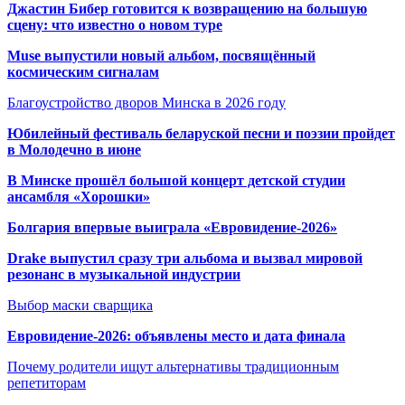
Джастин Бибер готовится к возвращению на большую
сцену: что известно о новом туре
Muse выпустили новый альбом, посвящённый
космическим сигналам
Благоустройство дворов Минска в 2026 году
Юбилейный фестиваль беларуской песни и поэзии пройдет
в Молодечно в июне
В Минске прошёл большой концерт детской студии
ансамбля «Хорошки»
Болгария впервые выиграла «Евровидение-2026»
Drake выпустил сразу три альбома и вызвал мировой
резонанс в музыкальной индустрии
Выбор маски сварщика
Евровидение-2026: объявлены место и дата финала
Почему родители ищут альтернативы традиционным
репетиторам