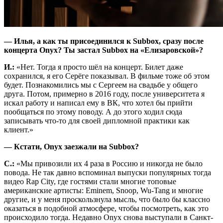
— Илья, а как ты присоединился к Subbox, сразу после
концерта Onyx? Ты застал Subbox на «Елизаровской»?
И.:
«Нет. Тогда я просто шёл на концерт. Билет даже
сохранился, я его Серёге показывал. В фильме тоже об этом
будет. Познакомились мы с Сергеем на свадьбе у общего
друга. Потом, примерно в 2016 году, после университета я
искал работу и написал ему в ВК, что хотел бы прийти
пообщаться по этому поводу. А до этого ходил сюда
записывать что-то для своей дипломной практики как
клиент.»
— Кстати, Onyx заезжали на Subbox?
С.:
«Мы привозили их 4 раза в Россию и никогда не было
повода. Не так давно вспоминал выпуски популярных тогда
видео Rap City, где гостями стали многие топовые
американские артисты: Eminem, Snoop, Wu-Tang и многие
другие, и у меня проскользнула мысль, что было бы классно
оказаться в подобной атмосфере, чтобы посмотреть, как это
происходило тогда. Недавно Onyx снова выступали в Санкт-