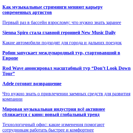
Как музыкальные стриминги меняют карьеру
современных артистов
Первый раз в бассейн взрослому: что нужно знать заранее
Sienna Spiro стала главной героиней New Music Daily
Какие автомобили подходят для города и дальних поездок
Робин запускает международный тур, стартовавший в
Европе
Rod Wave анонсировал масштабный тур “Don’t Look Down
Tour”
Adele готовит возвращение
Что нужно знать о привлечении заемных средств для развития
компании
Мировая музыкальная индустрия всё активнее
сближается с кино: новый глобальный тренд
Технологичный офис: какие изменения помогают
сотрудникам работать быстрее и комфортнее