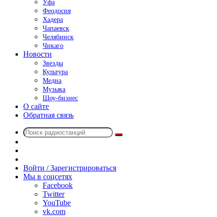
Уфа
Феодосия
Хадера
Чапаевск
Челябинск
Чикаго
Новости
Звезды
Культура
Медиа
Музыка
Шоу-бизнес
О сайте
Обратная связь
Поиск
Switch
радиостанций
skin
Sidebar
Случайное
радио
Войти / Зарегистрироваться
Мы в соцсетях
Facebook
Twitter
YouTube
vk.com