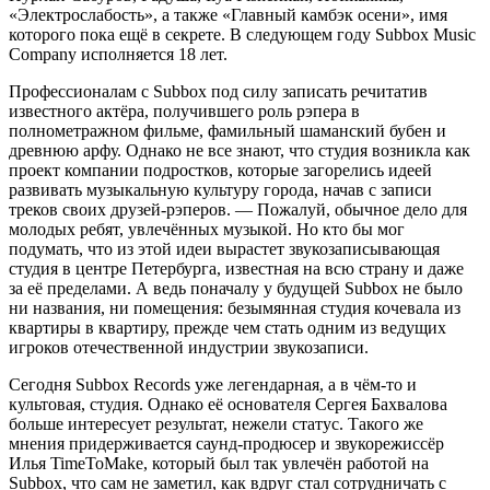
«Электрослабость», а также «Главный камбэк осени», имя
которого пока ещё в секрете. В следующем году Subbox Music
Company исполняется 18 лет.
Профессионалам с Subbox под силу записать речитатив
известного актёра, получившего роль рэпера в
полнометражном фильме, фамильный шаманский бубен и
древнюю арфу. Однако не все знают, что студия возникла как
проект компании подростков, которые загорелись идеей
развивать музыкальную культуру города, начав с записи
треков своих друзей-рэперов. — Пожалуй, обычное дело для
молодых ребят, увлечённых музыкой. Но кто бы мог
подумать, что из этой идеи вырастет звукозаписывающая
студия в центре Петербурга, известная на всю страну и даже
за её пределами. А ведь поначалу у будущей Subbox не было
ни названия, ни помещения: безымянная студия кочевала из
квартиры в квартиру, прежде чем стать одним из ведущих
игроков отечественной индустрии звукозаписи.
Сегодня Subbox Records уже легендарная, а в чём-то и
культовая, студия. Однако её основателя Сергея Бахвалова
больше интересует результат, нежели статус. Такого же
мнения придерживается саунд-продюсер и звукорежиссёр
Илья TimeToMake, который был так увлечён работой на
Subbox, что сам не заметил, как вдруг стал сотрудничать с