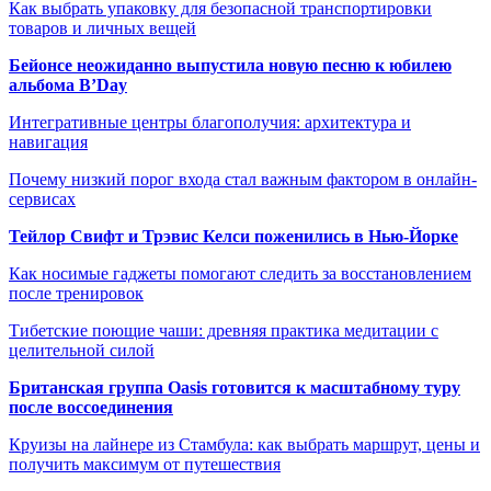
Как выбрать упаковку для безопасной транспортировки
товаров и личных вещей
Бейонсе неожиданно выпустила новую песню к юбилею
альбома B’Day
Интегративные центры благополучия: архитектура и
навигация
Почему низкий порог входа стал важным фактором в онлайн-
сервисах
Тейлор Свифт и Трэвис Келси поженились в Нью-Йорке
Как носимые гаджеты помогают следить за восстановлением
после тренировок
Тибетские поющие чаши: древняя практика медитации с
целительной силой
Британская группа Oasis готовится к масштабному туру
после воссоединения
Круизы на лайнере из Стамбула: как выбрать маршрут, цены и
получить максимум от путешествия