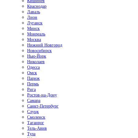
Кишинёв
Краснодар
Лаваль
Лион
Луганск
Минск
Монреаль
Москва
Нижний Новгород
Новосибирск
Нью-Йорк
Николаев
Одесса
Омск
Париж
Пермь
Рига
Ростов-на-Дону
Самара
Санкт-Петербург
Слуцк
Смоленск
Таганрог
Тель-Авив
Тула