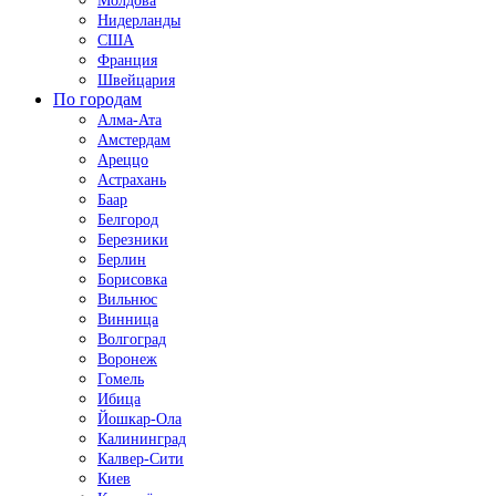
Молдова
Нидерланды
США
Франция
Швейцария
По городам
Алма-Ата
Амстердам
Ареццо
Астрахань
Баар
Белгород
Березники
Берлин
Борисовка
Вильнюс
Винница
Волгоград
Воронеж
Гомель
Ибица
Йошкар-Ола
Калининград
Калвер-Сити
Киев