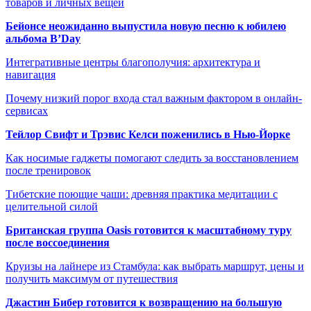
товаров и личных вещей
Бейонсе неожиданно выпустила новую песню к юбилею
альбома B’Day
Интегративные центры благополучия: архитектура и
навигация
Почему низкий порог входа стал важным фактором в онлайн-
сервисах
Тейлор Свифт и Трэвис Келси поженились в Нью-Йорке
Как носимые гаджеты помогают следить за восстановлением
после тренировок
Тибетские поющие чаши: древняя практика медитации с
целительной силой
Британская группа Oasis готовится к масштабному туру
после воссоединения
Круизы на лайнере из Стамбула: как выбрать маршрут, цены и
получить максимум от путешествия
Джастин Бибер готовится к возвращению на большую