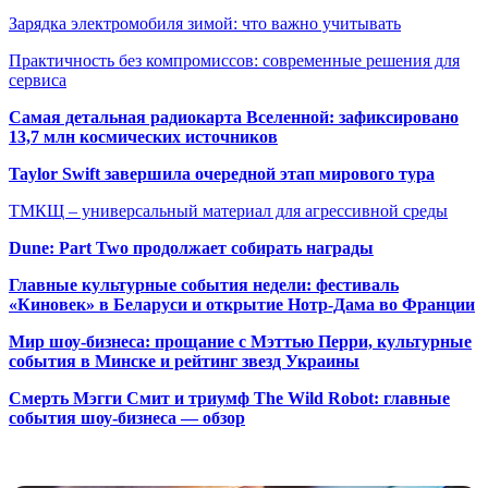
Зарядка электромобиля зимой: что важно учитывать
Практичность без компромиссов: современные решения для
сервиса
Самая детальная радиокарта Вселенной: зафиксировано
13,7 млн космических источников
Taylor Swift завершила очередной этап мирового тура
ТМКЩ – универсальный материал для агрессивной среды
Dune: Part Two продолжает собирать награды
Главные культурные события недели: фестиваль
«Киновек» в Беларуси и открытие Нотр-Дама во Франции
Мир шоу-бизнеса: прощание с Мэттью Перри, культурные
события в Минске и рейтинг звезд Украины
Смерть Мэгги Смит и триумф The Wild Robot: главные
события шоу-бизнеса — обзор
Популярные радиостанции