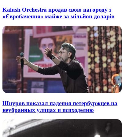
Kalush Orchestra продав свою нагороду з
«Євробачення» майже за мільйон доларів
Шнуров показал падения петербуржцев на
неубранных улицах и психоделию