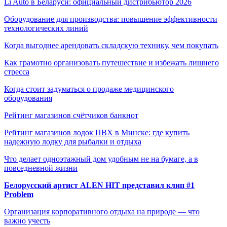
Li Auto в Беларуси: официальный дистрибьютор 2026
Оборудование для производства: повышение эффективности
технологических линий
Когда выгоднее арендовать складскую технику, чем покупать
Как грамотно организовать путешествие и избежать лишнего
стресса
Когда стоит задуматься о продаже медицинского
оборудования
Рейтинг магазинов счётчиков банкнот
Рейтинг магазинов лодок ПВХ в Минске: где купить
надежную лодку для рыбалки и отдыха
Что делает одноэтажный дом удобным не на бумаге, а в
повседневной жизни
Белорусский артист ALEN HIT представил клип #1
Problem
Организация корпоративного отдыха на природе — что
важно учесть