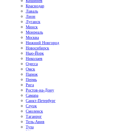
Кишинёв
Краснодар
Лаваль
Лион
Луганск
Минск
Монреаль
Москва
Нижний Новгород
Новосибирск
Нью-Йорк
Николаев
Одесса
Омск
Париж
Пермь
Рига
Ростов-на-Дону
Самара
Санкт-Петербург
Слуцк
Смоленск
Таганрог
Тель-Авив
Тула