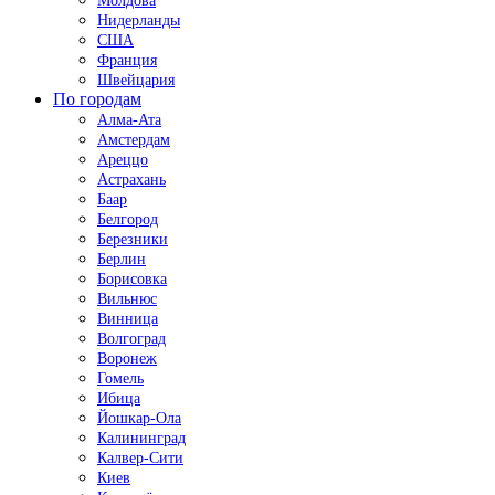
Молдова
Нидерланды
США
Франция
Швейцария
По городам
Алма-Ата
Амстердам
Ареццо
Астрахань
Баар
Белгород
Березники
Берлин
Борисовка
Вильнюс
Винница
Волгоград
Воронеж
Гомель
Ибица
Йошкар-Ола
Калининград
Калвер-Сити
Киев