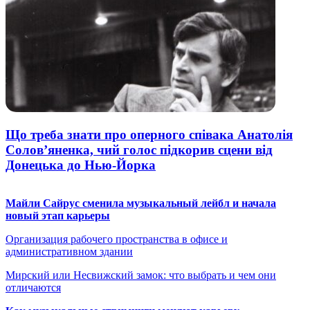
Що треба знати про оперного співака Анатолія
Солов’яненка, чий голос підкорив сцени від
Донецька до Нью-Йорка
Майли Сайрус сменила музыкальный лейбл и начала
новый этап карьеры
Организация рабочего пространства в офисе и
административном здании
Мирский или Несвижский замок: что выбрать и чем они
отличаются