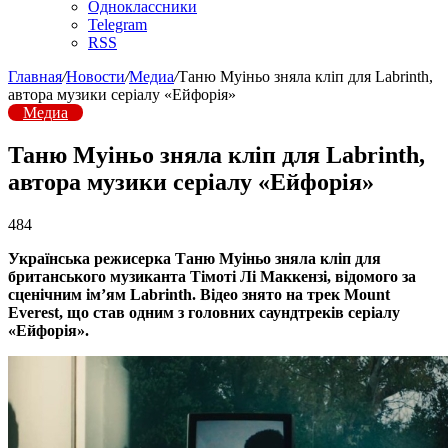
Одноклассники
Telegram
RSS
Главная
/
Новости
/
Медиа
/
Таню Муіньо зняла кліп для Labrinth,
автора музики серіалу «Ейфорія»
Медиа
Таню Муіньо зняла кліп для Labrinth,
автора музики серіалу «Ейфорія»
484
Українська режисерка Таню Муіньо зняла кліп для
британського музиканта Тімоті Лі Маккензі, відомого за
сценічним ім’ям Labrinth. Відео знято на трек Mount
Everest, що став одним з головних саундтреків серіалу
«Ейфорія».