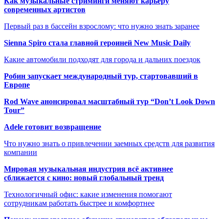
Как музыкальные стриминги меняют карьеру
современных артистов
Первый раз в бассейн взрослому: что нужно знать заранее
Sienna Spiro стала главной героиней New Music Daily
Какие автомобили подходят для города и дальних поездок
Робин запускает международный тур, стартовавший в
Европе
Rod Wave анонсировал масштабный тур “Don’t Look Down
Tour”
Adele готовит возвращение
Что нужно знать о привлечении заемных средств для развития
компании
Мировая музыкальная индустрия всё активнее
сближается с кино: новый глобальный тренд
Технологичный офис: какие изменения помогают
сотрудникам работать быстрее и комфортнее