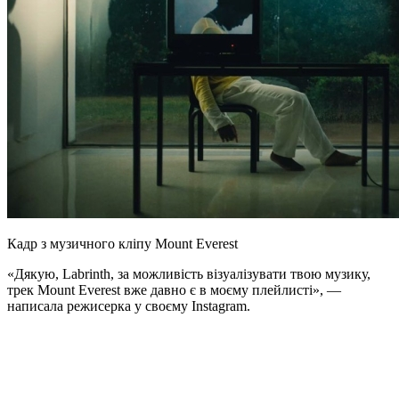
Кадр з музичного кліпу Mount Everest
«Дякую, Labrinth, за можливість візуалізувати твою музику,
трек Mount Everest вже давно є в моєму плейлисті», —
написала режисерка у своєму Instagram.