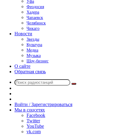
Уфа
Феодосия
Хадера
Чапаевск
Челябинск
Чикаго
Новости
Звезды
Культура
Медиа
Музыка
Шоу-бизнес
О сайте
Обратная связь
Поиск
Switch
радиостанций
skin
Sidebar
Случайное
радио
Войти / Зарегистрироваться
Мы в соцсетях
Facebook
Twitter
YouTube
vk.com