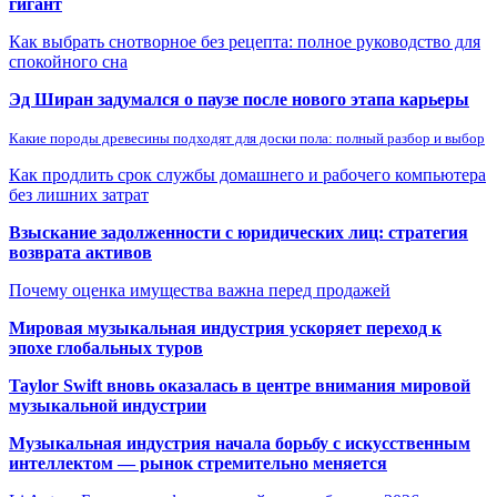
гигант
Как выбрать снотворное без рецепта: полное руководство для
спокойного сна
Эд Ширан задумался о паузе после нового этапа карьеры
Какие породы древесины подходят для доски пола: полный разбор и выбор
Как продлить срок службы домашнего и рабочего компьютера
без лишних затрат
Взыскание задолженности с юридических лиц: стратегия
возврата активов
Почему оценка имущества важна перед продажей
Мировая музыкальная индустрия ускоряет переход к
эпохе глобальных туров
Taylor Swift вновь оказалась в центре внимания мировой
музыкальной индустрии
Музыкальная индустрия начала борьбу с искусственным
интеллектом — рынок стремительно меняется