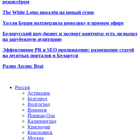
режиссёром
The White Lotus продлён на новый сезон
Холли Берри подтвердила помолвк
у в прямом эфире
Белорусский шоу-бизнес и экспорт контента: есть ли выход
на зарубежную аудиторию
Эффективное PR и SEO продвижение:
размещение статей
на десятках порталов в Беларуси
Радио Аплюс Beat
Радио по странам
Россия
Астрахань
Белгород
Волгоград
Воронеж
Йошкар-Ола
Калининград
Краснодар
Красноярск
Москва