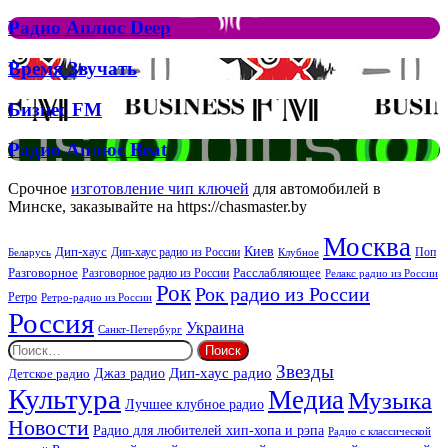
Аплюс
Елтона
Рок
Джона
Радио
Радио Аплюс Deep
та
Аплюс
Брітні
Deep
Время
Время Звучать
Спірс
Звучать
Бизнес
Бизнес FM
FM
Радио
Радио Аплюс Beat
Аплюс
Beat
Срочное
изготовление чип ключей
для автомобилей в
Минске, заказывайте на https://chasmaster.by
Москва
Киев
Дип-хаус
Дип-хаус радио из России
Клубное
Поп
Беларусь
Разговорное
Расслабляющее
Разговорное радио из России
Релакс радио из России
Рок
Рок радио из России
Ретро
Ретро-радио из России
Россия
Украина
Санкт-Петербург
Найти:
Звезды
Дип-хаус радио
Джаз радио
Детское радио
Культура
Медиа
Музыка
Лучшее клубное радио
Новости
Радио для любителей хип-хопа и рэпа
Радио с классической