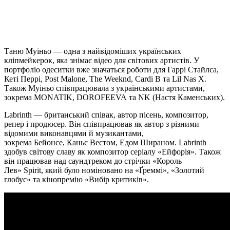
Таню Муіньо — одна з найвідоміших українських
кліпмейкерок, яка знімає відео для світових артистів. У
портфоліо одеситки вже значаться роботи для Гаррі Стайлса,
Кеті Перрі, Post Malone, The Weeknd, Cardi B та Lil Nas X.
Також Муіньо співпрацювала з українськими артистами,
зокрема MONATIK, DOROFEEVA та NK (Настя Каменських).
Labrinth — британський співак, автор пісень, композитор,
репер і продюсер. Він співпрацював як автор з різними
відомими виконавцями й музикантами,
зокрема Бейонсе, Каньє Вестом, Едом Шираном. Labrinth
здобув світову славу як композитор серіалу «Ейфорія». Також
він працював над саундтреком до стрічки «Король
Лев» Spirit, який було номіновано на «Ґреммі», «Золотий
глобус» та кінопремію «Вибір критиків».