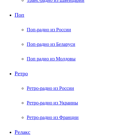
Транс-радио из Швейцарии
Поп
Поп-радио из России
Поп-радио из Беларуси
Поп радио из Молдовы
Ретро
Ретро-радио из России
Ретро-радио из Украины
Ретро-радио из Франции
Релакс