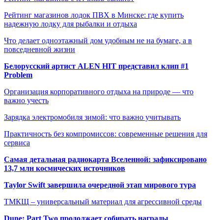
Рейтинг магазинов лодок ПВХ в Минске: где купить
надежную лодку для рыбалки и отдыха
Что делает одноэтажный дом удобным не на бумаге, а в
повседневной жизни
Белорусский артист ALEN HIT представил клип #1
Problem
Организация корпоративного отдыха на природе — что
важно учесть
Зарядка электромобиля зимой: что важно учитывать
Практичность без компромиссов: современные решения для
сервиса
Самая детальная радиокарта Вселенной: зафиксировано
13,7 млн космических источников
Taylor Swift завершила очередной этап мирового тура
ТМКЩ – универсальный материал для агрессивной среды
Dune: Part Two продолжает собирать награды