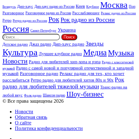
Москва
Киев
Дип-хаус
Дип-хаус радио из России
Клубное
Поп
Беларусь
Разговорное
Расслабляющее
Разговорное радио из России
Релакс радио из России
Рок
Рок радио из России
Ретро
Ретро-радио из России
Россия
Украина
Санкт-Петербург
Найти:
Звезды
Дип-хаус радио
Джаз радио
Детское радио
Культура
Медиа
Музыка
Лучшее клубное радио
Новости
Радио для любителей хип-хопа и рэпа
Радио с классической
Радио с самой новой и популярной отечественной и западной
музыкой
музыкой
Разговорное радио
Релакс радио для тех, кто хочет
Рок
расслабиться
Ретро радио для любителей хитов 80х и 90х
радио для любителей тяжелой музыки
Транс-радио на
Шоу-бизнес
любой вкус
Шансон радио
Фолк радио
© Все права защищены 2026
Новости
Обратная связь
О сайте
Политика конфиденциальности
Facebook