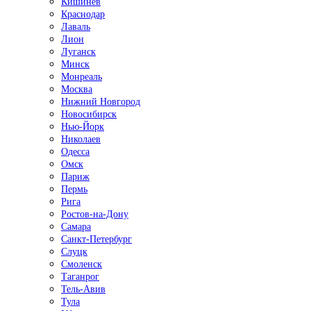
Кишинёв
Краснодар
Лаваль
Лион
Луганск
Минск
Монреаль
Москва
Нижний Новгород
Новосибирск
Нью-Йорк
Николаев
Одесса
Омск
Париж
Пермь
Рига
Ростов-на-Дону
Самара
Санкт-Петербург
Слуцк
Смоленск
Таганрог
Тель-Авив
Тула