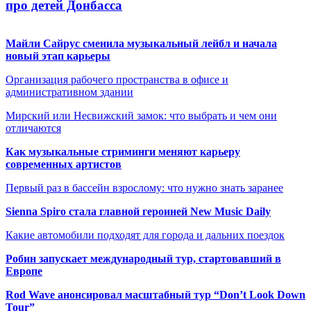
про детей Донбасса
Майли Сайрус сменила музыкальный лейбл и начала
новый этап карьеры
Организация рабочего пространства в офисе и
административном здании
Мирский или Несвижский замок: что выбрать и чем они
отличаются
Как музыкальные стриминги меняют карьеру
современных артистов
Первый раз в бассейн взрослому: что нужно знать заранее
Sienna Spiro стала главной героиней New Music Daily
Какие автомобили подходят для города и дальних поездок
Робин запускает международный тур, стартовавший в
Европе
Rod Wave анонсировал масштабный тур “Don’t Look Down
Tour”