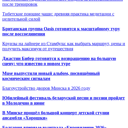
после тренировок
Тибетские поющие чаши: древняя практика медитации с
целительной силой
Британская группа Oasis готовится к масштабному туру
после воссоединения
Круизы на лайнере из Стамбула: как выбрать маршрут, цены и
получить максимум от путешествия
Джастин Бибер готовится к возвращению на большую
сцену: что известно о новом туре
Muse выпустили новый альбом, посвящённый
космическим сигналам
Благоустройство дворов Минска в 2026 году
Юбилейный фестиваль беларуской песни и поэзии пройдет
в Молодечно в июне
В Минске прошёл большой концерт детской студии
ансамбля «Хорошки»
Болгария впервые выиграла «Евровидение-2026»