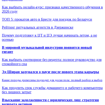
Как выбрать онлайн-курс: признаки качественного обучения в
2026 году
ТОП 5: прокатов авто в Бресте для поездок по Беларуси
Рейтинг ритуальных агентств в Дзержинске
Почему подготовку к ЦТ и ЦЭ лучше начинать летом, а не
осенью
В мировой музыкальной индустрии появится новый
гигант
Как выбрать снотворное без рецепта: полное руководство для
спокойного сна
Эд Ширан задумался о паузе после нового этапа карьеры
Какие породы древесины подходят для доски пола: полный разбор и выбор
Как продлить срок службы домашнего и рабочего компьютера
без лишних затрат
Взыскание задолженности с юридических лиц: стратегия
возврата активов