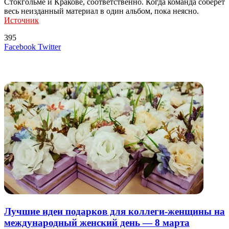
Стокгольме и Кракове, соответственно. Когда команда соберет
весь неизданный материал в один альбом, пока неясно.
Источник
395
LinkedIn
Tumblr
Reddit
Вконтакте
Одноклассники
Skype
Messenger
Messenger
WhatsApp
Telegram
Viber
Line
Поделиться
Печатать
Facebook
Twitter
через
электронную
Похожие радио
почту
Лучшие идеи подарков для коллеги-женщины на
международный женский день — 8 марта