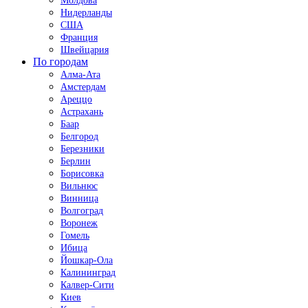
Молдова
Нидерланды
США
Франция
Швейцария
По городам
Алма-Ата
Амстердам
Ареццо
Астрахань
Баар
Белгород
Березники
Берлин
Борисовка
Вильнюс
Винница
Волгоград
Воронеж
Гомель
Ибица
Йошкар-Ола
Калининград
Калвер-Сити
Киев