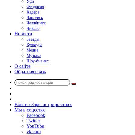
Уфа
Феодосия
Хадера
Чапаевск
Челябинск
Чикаго
Новости
Звезды
Культура
Медиа
Музыка
Шоу-бизнес
О сайте
Обратная связь
Поиск
Switch
радиостанций
skin
Sidebar
Случайное
радио
Войти / Зарегистрироваться
Мы в соцсетях
Facebook
Twitter
YouTube
vk.com