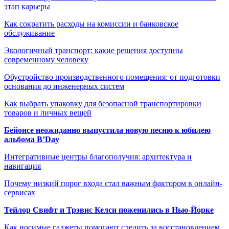
этап карьеры
Как сократить расходы на комиссии и банковское
обслуживание
Экологичный транспорт: какие решения доступны
современному человеку
Обустройство производственного помещения: от подготовки
основания до инженерных систем
Как выбрать упаковку для безопасной транспортировки
товаров и личных вещей
Бейонсе неожиданно выпустила новую песню к юбилею
альбома B’Day
Интегративные центры благополучия: архитектура и
навигация
Почему низкий порог входа стал важным фактором в онлайн-
сервисах
Тейлор Свифт и Трэвис Келси поженились в Нью-Йорке
Как носимые гаджеты помогают следить за восстановлением