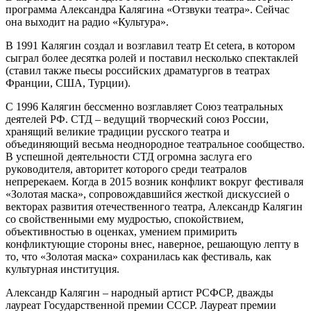
программа Александра Калягина «Отзвуки театра». Сейчас
она выходит на радио «Культура».
В 1991 Калягин создал и возглавил театр Et cetera, в котором
сыграл более десятка ролей и поставил несколько спектаклей
(ставил также пьесы российских драматургов в театрах
Франции, США, Турции).
С 1996 Калягин бессменно возглавляет Союз театральных
деятелей РФ. СТД – ведущий творческий союз России,
хранящий великие традиции русского театра и
объединяющий весьма неоднородное театральное сообщество.
В успешной деятельности СТД огромна заслуга его
руководителя, авторитет которого среди театралов
непререкаем. Когда в 2015 возник конфликт вокруг фестиваля
«Золотая маска», сопровождавшийся жесткой дискуссией о
векторах развития отечественного театра, Александр Калягин
со свойственными ему мудростью, спокойствием,
объективностью в оценках, умением примирить
конфликтующие стороны внес, наверное, решающую лепту в
то, что «Золотая маска» сохранилась как фестиваль, как
культурная институция.
Александр Калягин – народный артист РСФСР, дважды
лауреат Государственной премии СССР. Лауреат премии