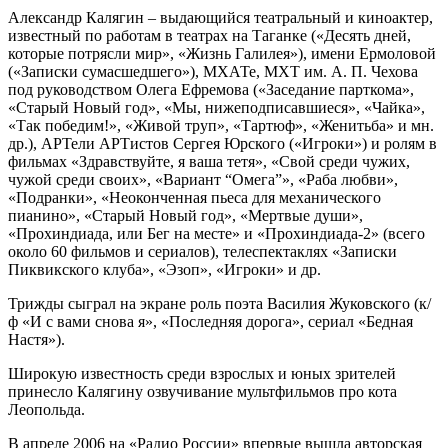
Александр Калягин – выдающийся театральный и киноактер,
известный по работам в театрах на Таганке («Десять дней,
которые потрясли мир», «Жизнь Галилея»), имени Ермоловой
(«Записки сумасшедшего»), МХАТе, МХТ им. А. П. Чехова
под руководством Олега Ефремова («Заседание парткома»,
«Старый Новый год», «Мы, нижеподписавшиеся», «Чайка»,
«Так победим!», «Живой труп», «Тартюф», «Женитьба» и мн.
др.), АРТели АРТистов Сергея Юрского («Игроки») и ролям в
фильмах «Здравствуйте, я ваша тетя», «Свой среди чужих,
чужой среди своих», «Вариант “Омега”», «Раба любви»,
«Подранки», «Неоконченная пьеса для механического
пианино», «Старый Новый год», «Мертвые души»,
«Прохиндиада, или Бег на месте» и «Прохиндиада-2» (всего
около 60 фильмов и сериалов), телеспектаклях «Записки
Пиквикского клуба», «Эзоп», «Игроки» и др.
Трижды сыграл на экране роль поэта Василия Жуковского (к/
ф «И с вами снова я», «Последняя дорога», сериал «Бедная
Настя»).
Широкую известность среди взрослых и юных зрителей
принесло Калягину озвучивание мультфильмов про кота
Леопольда.
В апреле 2006 на «Радио России» впервые вышла авторская