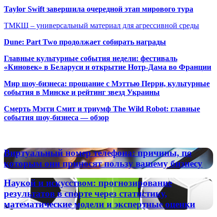
Taylor Swift завершила очередной этап мирового тура
ТМКЩ – универсальный материал для агрессивной среды
Dune: Part Two продолжает собирать награды
Главные культурные события недели: фестиваль
«Киновек» в Беларуси и открытие Нотр-Дама во Франции
Мир шоу-бизнеса: прощание с Мэттью Перри, культурные
события в Минске и рейтинг звезд Украины
Смерть Мэгги Смит и триумф The Wild Robot: главные
события шоу-бизнеса — обзор
Популярные радиостанции
Виртуальный
Виртуальный номер телефона: причины, по
номер
которым они приносят пользу вашему бизнесу
телефона:
причины,
Наукой
Наукой и искусством: прогнозирование
по
и
результатов в спорте через статистику,
которым
искусством:
математические модели и экспертные оценки
они
прогнозирование
приносят
результатов