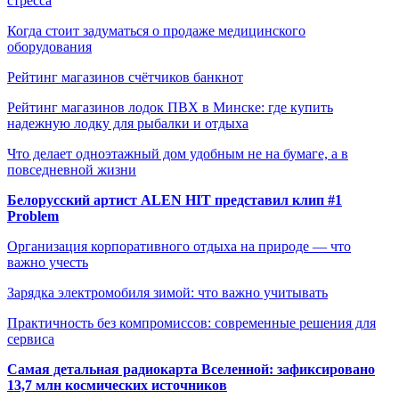
стресса
Когда стоит задуматься о продаже медицинского
оборудования
Рейтинг магазинов счётчиков банкнот
Рейтинг магазинов лодок ПВХ в Минске: где купить
надежную лодку для рыбалки и отдыха
Что делает одноэтажный дом удобным не на бумаге, а в
повседневной жизни
Белорусский артист ALEN HIT представил клип #1
Problem
Организация корпоративного отдыха на природе — что
важно учесть
Зарядка электромобиля зимой: что важно учитывать
Практичность без компромиссов: современные решения для
сервиса
Самая детальная радиокарта Вселенной: зафиксировано
13,7 млн космических источников