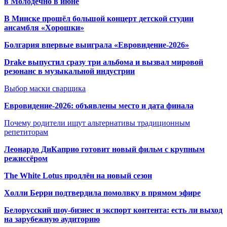
в Молодечно в июне
В Минске прошёл большой концерт детской студии
ансамбля «Хорошки»
Болгария впервые выиграла «Евровидение-2026»
Drake выпустил сразу три альбома и вызвал мировой
резонанс в музыкальной индустрии
Выбор маски сварщика
Евровидение-2026: объявлены место и дата финала
Почему родители ищут альтернативы традиционным
репетиторам
Леонардо ДиКаприо готовит новый фильм с крупным
режиссёром
The White Lotus продлён на новый сезон
Холли Берри подтвердила помолвк
у в прямом эфире
Белорусский шоу-бизнес и экспорт контента: есть ли выход
на зарубежную аудиторию