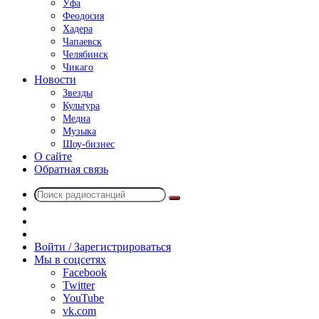
Уфа
Феодосия
Хадера
Чапаевск
Челябинск
Чикаго
Новости
Звезды
Культура
Медиа
Музыка
Шоу-бизнес
О сайте
Обратная связь
Поиск
Switch
радиостанций
skin
Sidebar
Случайное
радио
Войти / Зарегистрироваться
Мы в соцсетях
Facebook
Twitter
YouTube
vk.com