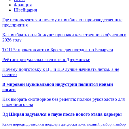
Франция
Швейцария
Где используются и почему их выбирают производственные
предприятия
Как выбрать онлайн-курс: признаки качественного обучения в
2026 году
ТОП 5: прокатов авто в Бресте для поездок по Беларуси
Рейтинг ритуальных агентств в Дзержинске
Почему подготовку к ЦТ и ЦЭ лучше начинать летом, а не
осенью
В мировой музыкальной индустрии появится новый
гигант
Как выбрать снотворное без рецепта: полное руководство для
спокойного сна
Эд Ширан задумался о паузе после нового этапа карьеры
Какие породы древесины подходят для доски пола: полный разбор и выбор