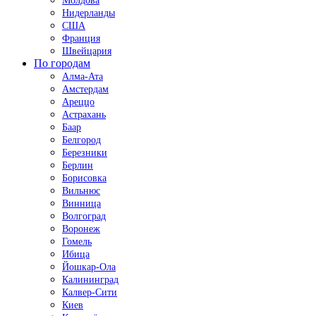
Молдова
Нидерланды
США
Франция
Швейцария
По городам
Алма-Ата
Амстердам
Ареццо
Астрахань
Баар
Белгород
Березники
Берлин
Борисовка
Вильнюс
Винница
Волгоград
Воронеж
Гомель
Ибица
Йошкар-Ола
Калининград
Калвер-Сити
Киев