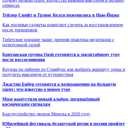
Почему низкий порог входа стал важным фактором в онлайн-
сервисах
Тейлор Свифт и Трэвис Келси поженились в Нью-Йорке
Как носимые гаджеты помогают следить за восстановлением
после тренировок
Тибетские поющие чаши: древняя практика медитации с
целительной силой
Британская группа Oasis готовится к масштабному туру
после воссоединения
Круизы на лайнере из Стамбула: как выбрать маршрут, цены и
получить максимум от путешествия
Джастин Бибер готовится к возвращению на большую
сцену: что известно о новом туре
Muse выпустили новый альбом, посвящённый
космическим сигналам
Благоустройство дворов Минска в 2026 году
Юбилейный фестиваль беларуской песни и поэзии пройдет