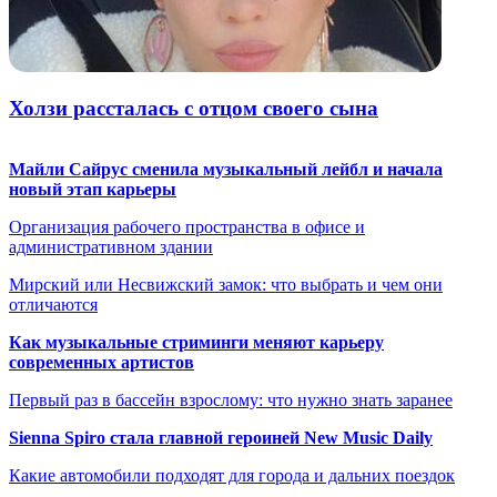
Холзи рассталась с отцом своего сына
Майли Сайрус сменила музыкальный лейбл и начала
новый этап карьеры
Организация рабочего пространства в офисе и
административном здании
Мирский или Несвижский замок: что выбрать и чем они
отличаются
Как музыкальные стриминги меняют карьеру
современных артистов
Первый раз в бассейн взрослому: что нужно знать заранее
Sienna Spiro стала главной героиней New Music Daily
Какие автомобили подходят для города и дальних поездок