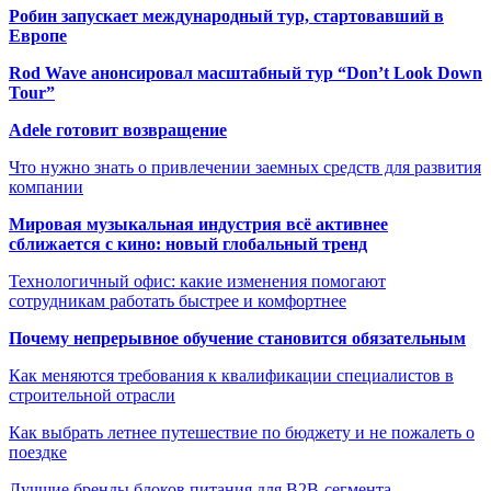
Робин запускает международный тур, стартовавший в
Европе
Rod Wave анонсировал масштабный тур “Don’t Look Down
Tour”
Adele готовит возвращение
Что нужно знать о привлечении заемных средств для развития
компании
Мировая музыкальная индустрия всё активнее
сближается с кино: новый глобальный тренд
Технологичный офис: какие изменения помогают
сотрудникам работать быстрее и комфортнее
Почему непрерывное обучение становится обязательным
Как меняются требования к квалификации специалистов в
строительной отрасли
Как выбрать летнее путешествие по бюджету и не пожалеть о
поездке
Лучшие бренды блоков питания для B2B-сегмента