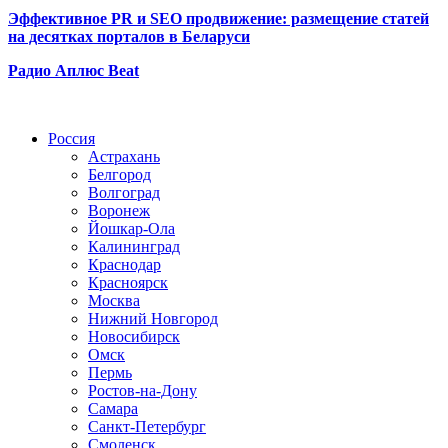
Эффективное PR и SEO продвижение:
размещение статей
на десятках порталов в Беларуси
Радио Аплюс Beat
Радио по странам
Россия
Астрахань
Белгород
Волгоград
Воронеж
Йошкар-Ола
Калининград
Краснодар
Красноярск
Москва
Нижний Новгород
Новосибирск
Омск
Пермь
Ростов-на-Дону
Самара
Санкт-Петербург
Смоленск