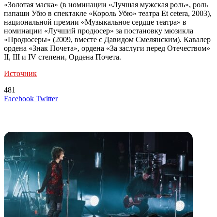
«Золотая маска» (в номинации «Лучшая мужская роль», роль
папаши Убю в спектакле «Король Убю» театра Et cetera, 2003),
национальной премии «Музыкальное сердце театра» в
номинации «Лучший продюсер» за постановку мюзикла
«Продюсеры» (2009, вместе с Давидом Смелянским). Кавалер
ордена «Знак Почета», ордена «За заслуги перед Отечеством»
II, III и IV степени, Ордена Почета.
Источник
481
LinkedIn
Tumblr
Reddit
Вконтакте
Одноклассники
Skype
Messenger
Messenger
WhatsApp
Telegram
Viber
Line
Поделиться
Печатать
Facebook
Twitter
через
электронную
Похожие радио
почту