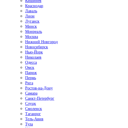
Кишинёв
Краснодар
Лаваль
Лион
Луганск
Минск
Монреаль
Москва
Нижний Новгород
Новосибирск
Нью-Йорк
Николаев
Одесса
Омск
Париж
Пермь
Рига
Ростов-на-Дону
Самара
Санкт-Петербург
Слуцк
Смоленск
Таганрог
Тель-Авив
Тула