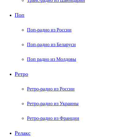
Транс-радио из Швейцарии
Поп
Поп-радио из России
Поп-радио из Беларуси
Поп радио из Молдовы
Ретро
Ретро-радио из России
Ретро-радио из Украины
Ретро-радио из Франции
Релакс