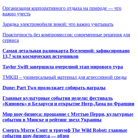
Организация корпоративного отдыха на природе — что
важно учесть
Зарядка электромобиля зимой: что важно учитывать
Практичность без компромиссов: современные решения для
сервиса
Самая детальная радиокарта Вселенной: зафиксировано
13,7 млн космических источников
Taylor Swift завершила очередной этап мирового тура
ТМКЩ – универсальный материал для агрессивной среды
Dune: Part Two продолжает собирать награды
Главные культурные события недели: фестиваль
«Киновек» в Беларуси и открытие Нотр-Дама во Франции
Мир шоу-бизнеса: прощание с Мэттью Перри, культурные
события в Минске и рейтинг звезд Украины
Смерть Мэгги Смит и триумф The Wild Robot: главные
события шоу-бизнеса — обзор