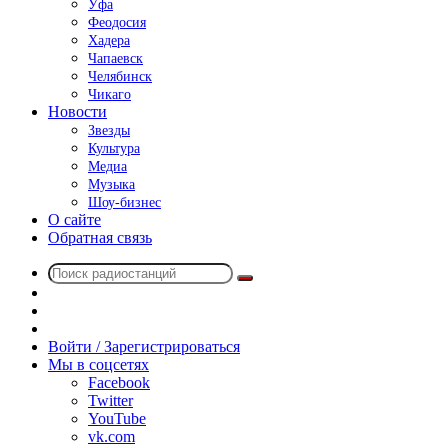
Уфа
Феодосия
Хадера
Чапаевск
Челябинск
Чикаго
Новости
Звезды
Культура
Медиа
Музыка
Шоу-бизнес
О сайте
Обратная связь
Поиск
Switch
радиостанций
skin
Sidebar
Случайное
радио
Войти / Зарегистрироваться
Мы в соцсетях
Facebook
Twitter
YouTube
vk.com