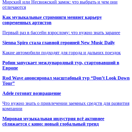
Мирский или Несвижский замок: что выбрать и чем они
отличаются
Как музыкальные стриминги меняют карьеру
современных артистов
Первый раз в бассейн взрослому: что нужно знать заранее
Sienna Spiro стала главной героиней New Music Daily
Какие автомобили подходят для города и дальних поездок
Робин запускает международный тур, стартовавший в
Европе
Rod Wave анонсировал масштабный тур “Don’t Look Down
Tour”
Adele готовит возвращение
Что нужно знать о привлечении заемных средств для развития
компании
Мировая музыкальная индустрия всё активнее
сближается с кино: новый глобальный тренд