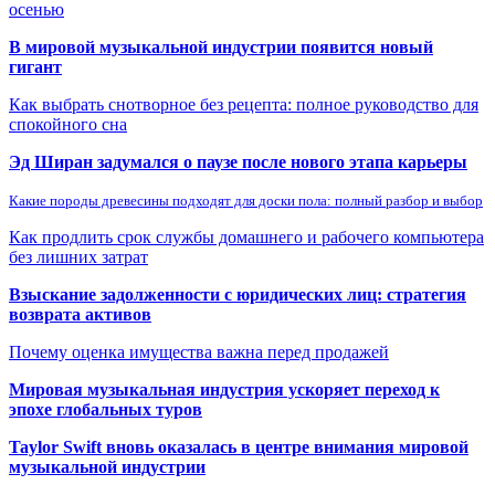
осенью
В мировой музыкальной индустрии появится новый
гигант
Как выбрать снотворное без рецепта: полное руководство для
спокойного сна
Эд Ширан задумался о паузе после нового этапа карьеры
Какие породы древесины подходят для доски пола: полный разбор и выбор
Как продлить срок службы домашнего и рабочего компьютера
без лишних затрат
Взыскание задолженности с юридических лиц: стратегия
возврата активов
Почему оценка имущества важна перед продажей
Мировая музыкальная индустрия ускоряет переход к
эпохе глобальных туров
Taylor Swift вновь оказалась в центре внимания мировой
музыкальной индустрии