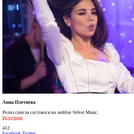
Анна Плетнева
Релиз сингла состоялся на лейбле Velvet Music.
Источник
412
LinkedIn
Tumblr
Reddit
Вконтакте
Одноклассники
Skype
Messenger
Messenger
WhatsApp
Telegram
Viber
Line
Поделиться
Печатать
Facebook
Twitter