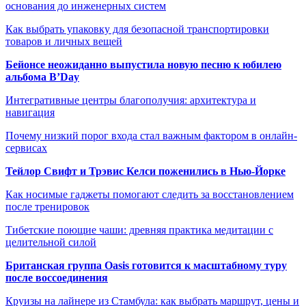
основания до инженерных систем
Как выбрать упаковку для безопасной транспортировки
товаров и личных вещей
Бейонсе неожиданно выпустила новую песню к юбилею
альбома B’Day
Интегративные центры благополучия: архитектура и
навигация
Почему низкий порог входа стал важным фактором в онлайн-
сервисах
Тейлор Свифт и Трэвис Келси поженились в Нью-Йорке
Как носимые гаджеты помогают следить за восстановлением
после тренировок
Тибетские поющие чаши: древняя практика медитации с
целительной силой
Британская группа Oasis готовится к масштабному туру
после воссоединения
Круизы на лайнере из Стамбула: как выбрать маршрут, цены и