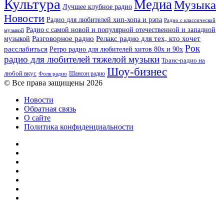
Культура
Медиа
Музыка
Лучшее клубное радио
Новости
Радио для любителей хип-хопа и рэпа
Радио с классической
Радио с самой новой и популярной отечественной и западной
музыкой
музыкой
Разговорное радио
Релакс радио для тех, кто хочет
Рок
расслабиться
Ретро радио для любителей хитов 80х и 90х
радио для любителей тяжелой музыки
Транс-радио на
Шоу-бизнес
любой вкус
Шансон радио
Фолк радио
© Все права защищены 2026
Новости
Обратная связь
О сайте
Политика конфиденциальности
Facebook
Twitter
YouTube
vk.com
Одноклассники
Telegram
RSS
Кнопка
«Наверх»