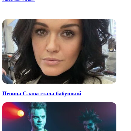
через
электронную
Похожие радио
почту
Певица Слава стала бабушкой