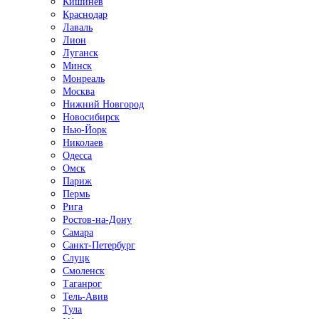
Кишинёв
Краснодар
Лаваль
Лион
Луганск
Минск
Монреаль
Москва
Нижний Новгород
Новосибирск
Нью-Йорк
Николаев
Одесса
Омск
Париж
Пермь
Рига
Ростов-на-Дону
Самара
Санкт-Петербург
Слуцк
Смоленск
Таганрог
Тель-Авив
Тула