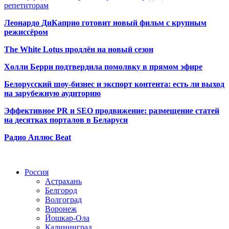
репетиторам
Леонардо ДиКаприо готовит новый фильм с крупным
режиссёром
The White Lotus продлён на новый сезон
Холли Берри подтвердила помолвк
у в прямом эфире
Белорусский шоу-бизнес и экспорт контента: есть ли выход
на зарубежную аудиторию
Эффективное PR и SEO продвижение:
размещение статей
на десятках порталов в Беларуси
Радио Аплюс Beat
Радио по странам
Россия
Астрахань
Белгород
Волгоград
Воронеж
Йошкар-Ола
Калининград