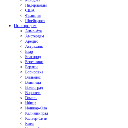
Молдова
Нидерланды
США
Франция
Швейцария
По городам
Алма-Ата
Амстердам
Ареццо
Астрахань
Баар
Белгород
Березники
Берлин
Борисовка
Вильнюс
Винница
Волгоград
Воронеж
Гомель
Ибица
Йошкар-Ола
Калининград
Калвер-Сити
Киев