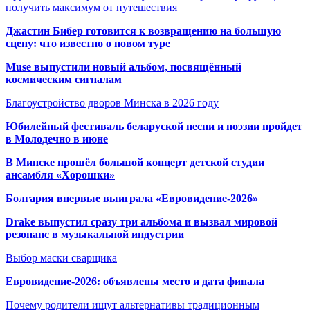
получить максимум от путешествия
Джастин Бибер готовится к возвращению на большую
сцену: что известно о новом туре
Muse выпустили новый альбом, посвящённый
космическим сигналам
Благоустройство дворов Минска в 2026 году
Юбилейный фестиваль беларуской песни и поэзии пройдет
в Молодечно в июне
В Минске прошёл большой концерт детской студии
ансамбля «Хорошки»
Болгария впервые выиграла «Евровидение-2026»
Drake выпустил сразу три альбома и вызвал мировой
резонанс в музыкальной индустрии
Выбор маски сварщика
Евровидение-2026: объявлены место и дата финала
Почему родители ищут альтернативы традиционным