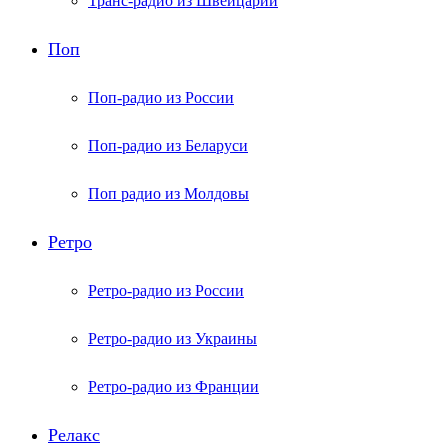
Транс-радио из Швейцарии
Поп
Поп-радио из России
Поп-радио из Беларуси
Поп радио из Молдовы
Ретро
Ретро-радио из России
Ретро-радио из Украины
Ретро-радио из Франции
Релакс