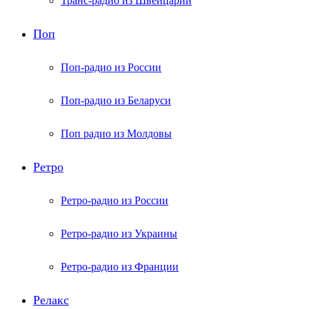
Транс-радио из Швейцарии
Поп
Поп-радио из России
Поп-радио из Беларуси
Поп радио из Молдовы
Ретро
Ретро-радио из России
Ретро-радио из Украины
Ретро-радио из Франции
Релакс