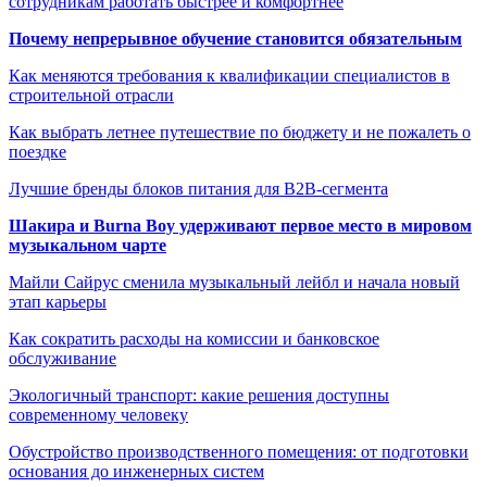
сотрудникам работать быстрее и комфортнее
Почему непрерывное обучение становится обязательным
Как меняются требования к квалификации специалистов в
строительной отрасли
Как выбрать летнее путешествие по бюджету и не пожалеть о
поездке
Лучшие бренды блоков питания для B2B-сегмента
Шакира и Burna Boy удерживают первое место в мировом
музыкальном чарте
Майли Сайрус сменила музыкальный лейбл и начала новый
этап карьеры
Как сократить расходы на комиссии и банковское
обслуживание
Экологичный транспорт: какие решения доступны
современному человеку
Обустройство производственного помещения: от подготовки
основания до инженерных систем