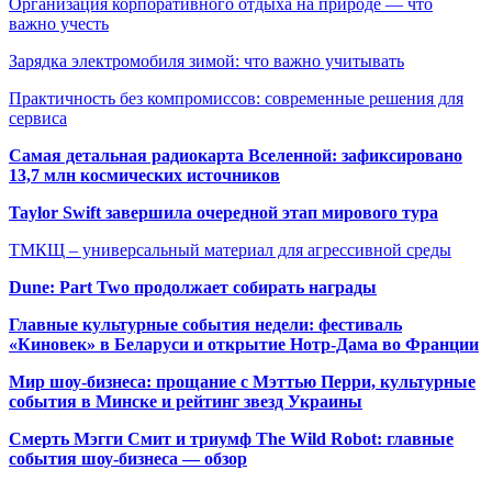
Организация корпоративного отдыха на природе — что
важно учесть
Зарядка электромобиля зимой: что важно учитывать
Практичность без компромиссов: современные решения для
сервиса
Самая детальная радиокарта Вселенной: зафиксировано
13,7 млн космических источников
Taylor Swift завершила очередной этап мирового тура
ТМКЩ – универсальный материал для агрессивной среды
Dune: Part Two продолжает собирать награды
Главные культурные события недели: фестиваль
«Киновек» в Беларуси и открытие Нотр-Дама во Франции
Мир шоу-бизнеса: прощание с Мэттью Перри, культурные
события в Минске и рейтинг звезд Украины
Смерть Мэгги Смит и триумф The Wild Robot: главные
события шоу-бизнеса — обзор