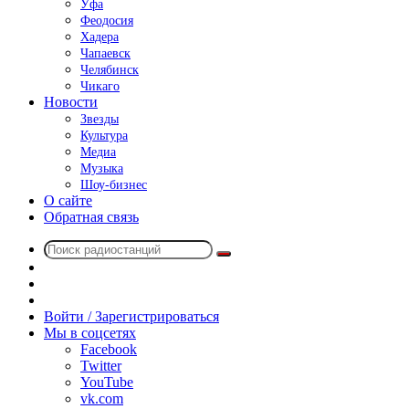
Уфа
Феодосия
Хадера
Чапаевск
Челябинск
Чикаго
Новости
Звезды
Культура
Медиа
Музыка
Шоу-бизнес
О сайте
Обратная связь
Поиск
Switch
радиостанций
skin
Sidebar
Случайное
радио
Войти / Зарегистрироваться
Мы в соцсетях
Facebook
Twitter
YouTube
vk.com