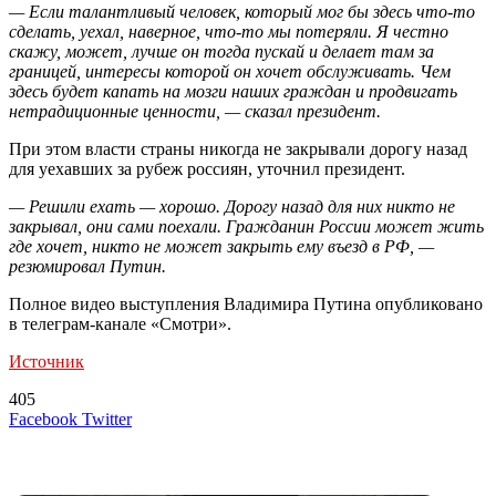
— Если талантливый человек, который мог бы здесь что-то
сделать, уехал, наверное, что-то мы потеряли. Я честно
скажу, может, лучше он тогда пускай и делает там за
границей, интересы которой он хочет обслуживать. Чем
здесь будет капать на мозги наших граждан и продвигать
нетрадиционные ценности, — сказал президент.
При этом власти страны никогда не закрывали дорогу назад
для уехавших за рубеж россиян, уточнил президент.
— Решили ехать — хорошо. Дорогу назад для них никто не
закрывал, они сами поехали. Гражданин России может жить
где хочет, никто не может закрыть ему въезд в РФ, —
резюмировал Путин.
Полное видео выступления Владимира Путина опубликовано
в телеграм-канале «Смотри».
Источник
405
LinkedIn
Tumblr
Reddit
Вконтакте
Одноклассники
Skype
Messenger
Messenger
WhatsApp
Telegram
Viber
Line
Поделиться
Печатать
Facebook
Twitter
через
электронную
Похожие радио
почту