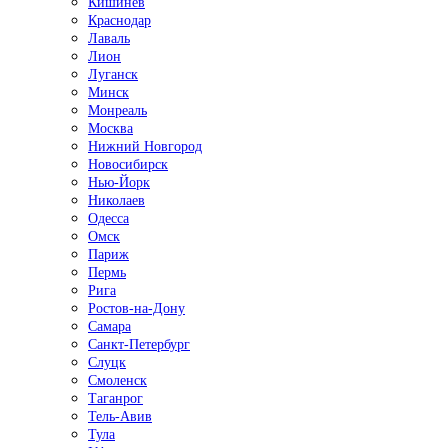
Кишинёв
Краснодар
Лаваль
Лион
Луганск
Минск
Монреаль
Москва
Нижний Новгород
Новосибирск
Нью-Йорк
Николаев
Одесса
Омск
Париж
Пермь
Рига
Ростов-на-Дону
Самара
Санкт-Петербург
Слуцк
Смоленск
Таганрог
Тель-Авив
Тула