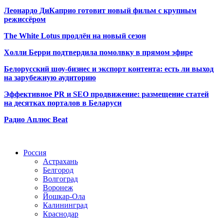
Леонардо ДиКаприо готовит новый фильм с крупным
режиссёром
The White Lotus продлён на новый сезон
Холли Берри подтвердила помолвк
у в прямом эфире
Белорусский шоу-бизнес и экспорт контента: есть ли выход
на зарубежную аудиторию
Эффективное PR и SEO продвижение:
размещение статей
на десятках порталов в Беларуси
Радио Аплюс Beat
Радио по странам
Россия
Астрахань
Белгород
Волгоград
Воронеж
Йошкар-Ола
Калининград
Краснодар