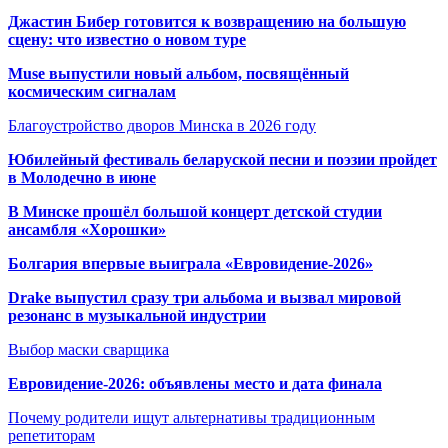
Джастин Бибер готовится к возвращению на большую
сцену: что известно о новом туре
Muse выпустили новый альбом, посвящённый
космическим сигналам
Благоустройство дворов Минска в 2026 году
Юбилейный фестиваль беларуской песни и поэзии пройдет
в Молодечно в июне
В Минске прошёл большой концерт детской студии
ансамбля «Хорошки»
Болгария впервые выиграла «Евровидение-2026»
Drake выпустил сразу три альбома и вызвал мировой
резонанс в музыкальной индустрии
Выбор маски сварщика
Евровидение-2026: объявлены место и дата финала
Почему родители ищут альтернативы традиционным
репетиторам