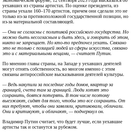
экономическом форуме, 12 сентября 2023 года высказался об
уехавших из страны артистах. По оценке президента, из
страны уехали 160–170 артистов, причем они сделали это не
только из-за противоположной государственной позиции, но
из-за материальной составляющей.
— Они не согласны с политикой российского государства. Но
можно быть несогласным и быть здесь, и говорить об этом,
никто не запрещает. Но кто-то предпочел уехать. Связано
это не только с позицией людей из сферы искусства, связано
это и с материальными вещами, — считает Путин.
По мнению главы страны, на Западе у уехавших деятелей
могут отнять собственность, во многом именно с этим
связаны антироссийские высказывания деятелей культуры.
— Ведь накупили за последние годы домов, квартир за
границей, счета там за границей. Люди хотят это
сохранить, боятся потерять. В том числе поэтому
выезжают, сидят для того, чтобы это все сохранить. От
них требуют, чтобы они заявляли, критиковали, обличали.
Они и критикуют, и обличают, — подчеркнул он.
Владимир Путин считает, что будет лучше, если уехавшие
артисты так и останутся за рубежом.