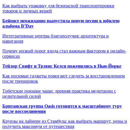
Как выбрать упаковку для безопасной транспортировки
товаров и личных вещей
Бейонсе неожиданно выпустила новую песню к юбилею
альбома B’Day
Интегративные центры благополучия: архитектура и
навигация
Почему низкий порог входа стал важным фактором в онлайн-
сервисах
Тейлор Свифт и Трэвис Келси поженились в Нью-Йорке
Как носимые гаджеты помогают следить за восстановлением
после тренировок
Тибетские поющие чаши: древняя практика медитации с
целительной силой
Британская группа Oasis готовится к масштабному туру
после воссоединения
Круизы на лайнере из Стамбула: как выбрать маршрут, цены и
получить максимум от путешествия