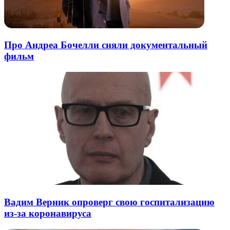
Про Андреа Бочелли сняли документальный
фильм
Вадим Верник опроверг свою госпитализацию
из-за коронавируса