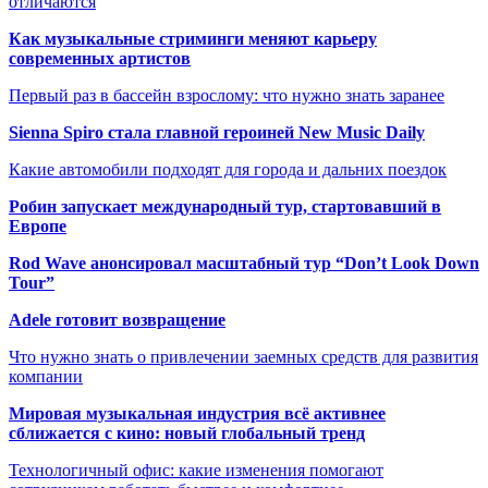
отличаются
Как музыкальные стриминги меняют карьеру
современных артистов
Первый раз в бассейн взрослому: что нужно знать заранее
Sienna Spiro стала главной героиней New Music Daily
Какие автомобили подходят для города и дальних поездок
Робин запускает международный тур, стартовавший в
Европе
Rod Wave анонсировал масштабный тур “Don’t Look Down
Tour”
Adele готовит возвращение
Что нужно знать о привлечении заемных средств для развития
компании
Мировая музыкальная индустрия всё активнее
сближается с кино: новый глобальный тренд
Технологичный офис: какие изменения помогают