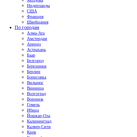
Молдова
Нидерланды
США
Франция
Швейцария
По городам
Алма-Ата
Амстердам
Ареццо
Астрахань
Баар
Белгород
Березники
Берлин
Борисовка
Вильнюс
Винница
Волгоград
Воронеж
Гомель
Ибица
Йошкар-Ола
Калининград
Калвер-Сити
Киев