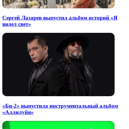
Сергей Лазарев выпустил альбом историй «Я
видел свет»
«Би-2» выпустила инструментальный альбом
«Аллилуйя»