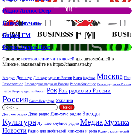
Аплюс
Елтона
Рок
Джона
Радио
Радио Аплюс Deep
та
Аплюс
Брітні
Deep
Время
Время Звучать
Спірс
Звучать
Бизнес
Бизнес FM
FM
Радио
Радио Аплюс Beat
Аплюс
Beat
Срочное
изготовление чип ключей
для автомобилей в
Минске, заказывайте на https://chasmaster.by
Москва
Киев
Дип-хаус
Дип-хаус радио из России
Клубное
Поп
Беларусь
Разговорное
Расслабляющее
Разговорное радио из России
Релакс радио из России
Рок
Рок радио из России
Ретро
Ретро-радио из России
Россия
Украина
Санкт-Петербург
Найти:
Звезды
Дип-хаус радио
Джаз радио
Детское радио
Культура
Медиа
Музыка
Лучшее клубное радио
Новости
Радио для любителей хип-хопа и рэпа
Радио с классической