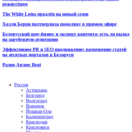
режиссёром
The White Lotus продлён на новый сезон
Холли Берри подтвердила помолвк
у в прямом эфире
Белорусский шоу-бизнес и экспорт контента: есть ли выход
на зарубежную аудиторию
Эффективное PR и SEO продвижение:
размещение статей
на десятках порталов в Беларуси
Радио Аплюс Beat
Радио по странам
Россия
Астрахань
Белгород
Волгоград
Воронеж
Йошкар-Ола
Калининград
Краснодар
Красноярск