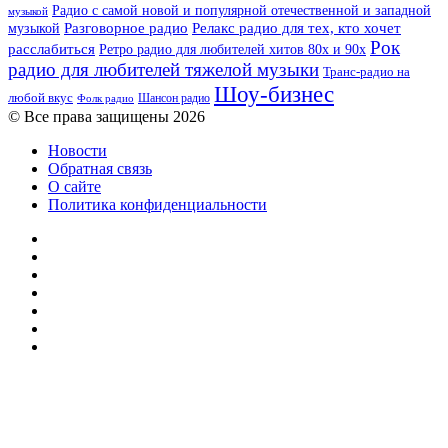
Радио с самой новой и популярной отечественной и западной
музыкой
музыкой
Разговорное радио
Релакс радио для тех, кто хочет
Рок
расслабиться
Ретро радио для любителей хитов 80х и 90х
радио для любителей тяжелой музыки
Транс-радио на
Шоу-бизнес
любой вкус
Шансон радио
Фолк радио
© Все права защищены 2026
Новости
Обратная связь
О сайте
Политика конфиденциальности
Facebook
Twitter
YouTube
vk.com
Одноклассники
Telegram
RSS
Кнопка
«Наверх»