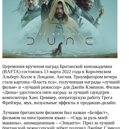
Церемония вручения наград Британской киноакадемии
(BAFTA) состоялась 13 марта 2022 года в Королевском
Альберт-Холле в Лондоне, Англия. Триумфатором вечера
стала картина «Власть пса», получившая награды «лучший
фильм» и «лучший режиссер» для Джейн Кэмпион. Фильм
«Дюна» удостоился пяти наград: за лучший саундтрек
композитора Ханс Циммер, операторскую работу Грега
Фрейзера, звук, визуальные эффекты и продакшн-дизайн.
Лучшим британским фильмом был назван «Белфаст»,
фильмом на иностранном языке – «Сядь за руль моей
машины», анимационным – «Энканто». Приз за лучший
британский режиссерский дебют получил Джеймс Сэмюэл