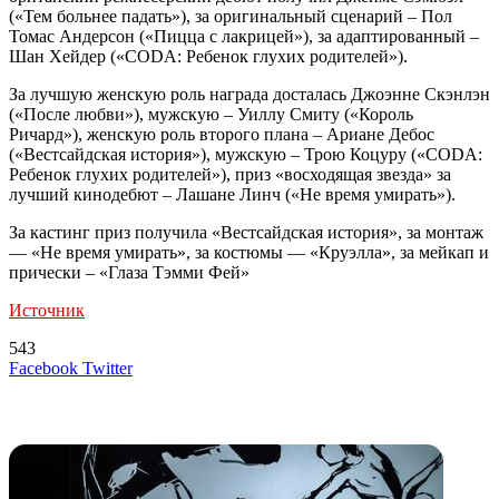
(«Тем больнее падать»), за оригинальный сценарий – Пол
Томас Андерсон («Пицца с лакрицей»), за адаптированный –
Шан Хейдер («CODA: Ребенок глухих родителей»).
За лучшую женскую роль награда досталась Джоэнне Скэнлэн
(«После любви»), мужскую – Уиллу Смиту («Король
Ричард»), женскую роль второго плана – Ариане Дебос
(«Вестсайдская история»), мужскую – Трою Коцуру («CODA:
Ребенок глухих родителей»), приз «восходящая звезда» за
лучший кинодебют – Лашане Линч («Не время умирать»).
За кастинг приз получила «Вестсайдская история», за монтаж
— «Не время умирать», за костюмы — «Круэлла», за мейкап и
прически – «Глаза Тэмми Фей»
Источник
543
LinkedIn
Tumblr
Reddit
Вконтакте
Одноклассники
Skype
Messenger
Messenger
WhatsApp
Telegram
Viber
Line
Поделиться
Печатать
Facebook
Twitter
через
электронную
Похожие радио
почту