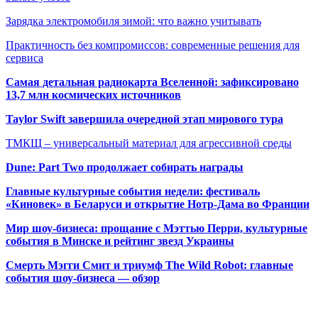
Зарядка электромобиля зимой: что важно учитывать
Практичность без компромиссов: современные решения для
сервиса
Самая детальная радиокарта Вселенной: зафиксировано
13,7 млн космических источников
Taylor Swift завершила очередной этап мирового тура
ТМКЩ – универсальный материал для агрессивной среды
Dune: Part Two продолжает собирать награды
Главные культурные события недели: фестиваль
«Киновек» в Беларуси и открытие Нотр-Дама во Франции
Мир шоу-бизнеса: прощание с Мэттью Перри, культурные
события в Минске и рейтинг звезд Украины
Смерть Мэгги Смит и триумф The Wild Robot: главные
события шоу-бизнеса — обзор
Популярные радиостанции