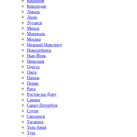
Кишинёв
Краснодар
Лаваль
Лион
Луганск
Минск
Монреаль
Москва
Нижний Новгород
Новосибирск
Нью-Йорк
Николаев
Одесса
Омск
Париж
Пермь
Рига
Ростов-на-Дону
Самара
Санкт-Петербург
Слуцк
Смоленск
Таганрог
Тель-Авив
Тула