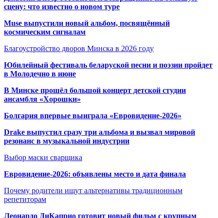
сцену: что известно о новом туре
Muse выпустили новый альбом, посвящённый
космическим сигналам
Благоустройство дворов Минска в 2026 году
Юбилейный фестиваль беларуской песни и поэзии пройдет
в Молодечно в июне
В Минске прошёл большой концерт детской студии
ансамбля «Хорошки»
Болгария впервые выиграла «Евровидение-2026»
Drake выпустил сразу три альбома и вызвал мировой
резонанс в музыкальной индустрии
Выбор маски сварщика
Евровидение-2026: объявлены место и дата финала
Почему родители ищут альтернативы традиционным
репетиторам
Леонардо ДиКаприо готовит новый фильм с крупным