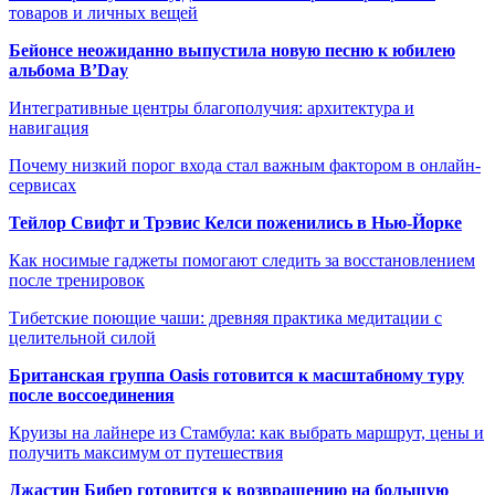
товаров и личных вещей
Бейонсе неожиданно выпустила новую песню к юбилею
альбома B’Day
Интегративные центры благополучия: архитектура и
навигация
Почему низкий порог входа стал важным фактором в онлайн-
сервисах
Тейлор Свифт и Трэвис Келси поженились в Нью-Йорке
Как носимые гаджеты помогают следить за восстановлением
после тренировок
Тибетские поющие чаши: древняя практика медитации с
целительной силой
Британская группа Oasis готовится к масштабному туру
после воссоединения
Круизы на лайнере из Стамбула: как выбрать маршрут, цены и
получить максимум от путешествия
Джастин Бибер готовится к возвращению на большую