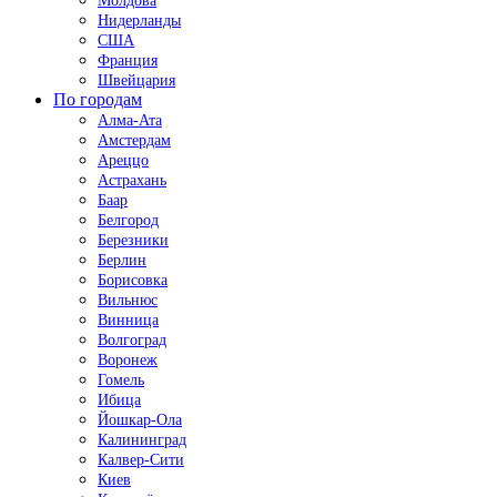
Молдова
Нидерланды
США
Франция
Швейцария
По городам
Алма-Ата
Амстердам
Ареццо
Астрахань
Баар
Белгород
Березники
Берлин
Борисовка
Вильнюс
Винница
Волгоград
Воронеж
Гомель
Ибица
Йошкар-Ола
Калининград
Калвер-Сити
Киев