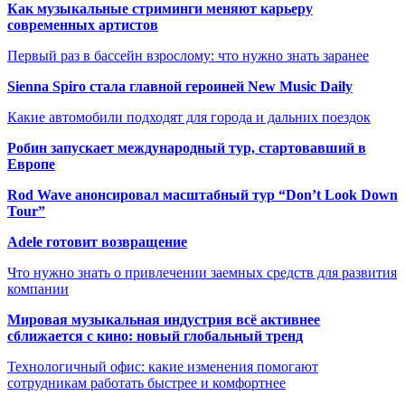
Как музыкальные стриминги меняют карьеру
современных артистов
Первый раз в бассейн взрослому: что нужно знать заранее
Sienna Spiro стала главной героиней New Music Daily
Какие автомобили подходят для города и дальних поездок
Робин запускает международный тур, стартовавший в
Европе
Rod Wave анонсировал масштабный тур “Don’t Look Down
Tour”
Adele готовит возвращение
Что нужно знать о привлечении заемных средств для развития
компании
Мировая музыкальная индустрия всё активнее
сближается с кино: новый глобальный тренд
Технологичный офис: какие изменения помогают
сотрудникам работать быстрее и комфортнее