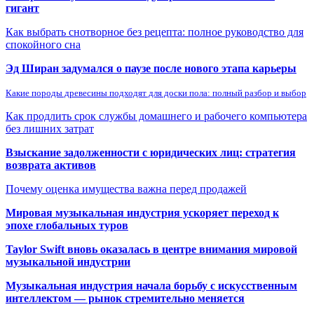
гигант
Как выбрать снотворное без рецепта: полное руководство для
спокойного сна
Эд Ширан задумался о паузе после нового этапа карьеры
Какие породы древесины подходят для доски пола: полный разбор и выбор
Как продлить срок службы домашнего и рабочего компьютера
без лишних затрат
Взыскание задолженности с юридических лиц: стратегия
возврата активов
Почему оценка имущества важна перед продажей
Мировая музыкальная индустрия ускоряет переход к
эпохе глобальных туров
Taylor Swift вновь оказалась в центре внимания мировой
музыкальной индустрии
Музыкальная индустрия начала борьбу с искусственным
интеллектом — рынок стремительно меняется