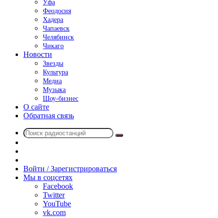
Уфа
Феодосия
Хадера
Чапаевск
Челябинск
Чикаго
Новости
Звезды
Культура
Медиа
Музыка
Шоу-бизнес
О сайте
Обратная связь
Поиск
Switch
радиостанций
skin
Sidebar
Случайное
радио
Войти / Зарегистрироваться
Мы в соцсетях
Facebook
Twitter
YouTube
vk.com