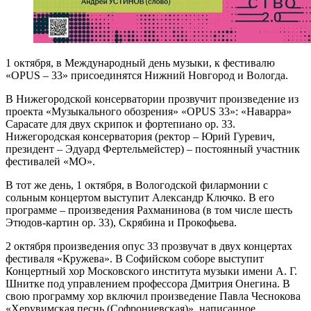
1 октября, в Международный день музыки, к фестивалю
«OPUS – 33» присоединятся Нижний Новгород и Вологда.
В Нижегородской консерватории прозвучит произведение из
проекта «Музыкального обозрения» «OPUS 33»: «Наварра»
Сарасате для двух скрипок и фортепиано ор. 33.
Нижегородская консерватория (ректор – Юрий Гуревич,
президент – Эдуард Фертельмейстер) – постоянный участник
фестивалей «МО».
В тот же день, 1 октября, в Вологодской филармонии с
сольным концертом выступит Александр Ключко. В его
программе – произведения Рахманинова (в том числе шесть
Этюдов-картин ор. 33), Скрябина и Прокофьева.
2 октября произведения опус 33 прозвучат в двух концертах
фестиваля «Кружева». В Софийском соборе выступит
Концертный хор Московского института музыки имени А. Г.
Шнитке под управлением профессора Дмитрия Онегина. В
свою программу хор включил произведение Павла Чеснокова
«Херувимская песнь (Софрониевская)», написанное