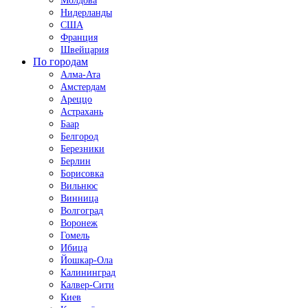
Молдова
Нидерланды
США
Франция
Швейцария
По городам
Алма-Ата
Амстердам
Ареццо
Астрахань
Баар
Белгород
Березники
Берлин
Борисовка
Вильнюс
Винница
Волгоград
Воронеж
Гомель
Ибица
Йошкар-Ола
Калининград
Калвер-Сити
Киев