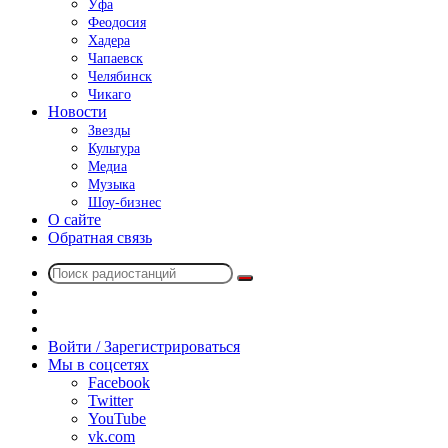
Уфа
Феодосия
Хадера
Чапаевск
Челябинск
Чикаго
Новости
Звезды
Культура
Медиа
Музыка
Шоу-бизнес
О сайте
Обратная связь
Поиск
Switch
радиостанций
skin
Sidebar
Случайное
радио
Войти / Зарегистрироваться
Мы в соцсетях
Facebook
Twitter
YouTube
vk.com