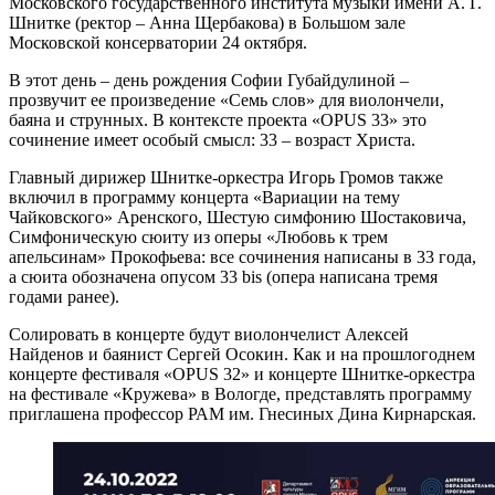
Московского государственного института музыки имени А. Г.
Шнитке (ректор – Анна Щербакова) в Большом зале
Московской консерватории 24 октября.
В этот день – день рождения Софии Губайдулиной –
прозвучит ее произведение «Семь слов» для виолончели,
баяна и струнных. В контексте проекта «OPUS 33» это
сочинение имеет особый смысл: 33 – возраст Христа.
Главный дирижер Шнитке-оркестра Игорь Громов также
включил в программу концерта «Вариации на тему
Чайковского» Аренского, Шестую симфонию Шостаковича,
Симфоническую сюиту из оперы «Любовь к трем
апельсинам» Прокофьева: все сочинения написаны в 33 года,
а сюита обозначена опусом 33 bis (опера написана тремя
годами ранее).
Солировать в концерте будут виолончелист Алексей
Найденов и баянист Сергей Осокин. Как и на прошлогоднем
концерте фестиваля «OPUS 32» и концерте Шнитке-оркестра
на фестивале «Кружева» в Вологде, представлять программу
приглашена профессор РАМ им. Гнесиных Дина Кирнарская.