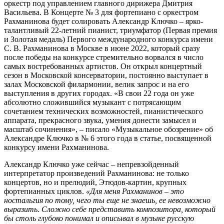
оркестр под управлением главного дирижера Дмитрия
Васильева. В Концерте № 3 для фортепиано с оркестром
Рахманинова будет солировать Александр Ключко – ярко-
талантливый 22-летний пианист, триумфатор (Первая премия
и Золотая медаль) Первого международного конкурса имени
С. В. Рахманинова в Москве в июне 2022, который сразу
после победы на конкурсе стремительно ворвался в число
самых востребованных артистов. Он открыл концертный
сезон в Московской консерватории, постоянно выступает в
залах Московской филармонии, велик запрос и на его
выступления в других городах. «В свои 22 года он уже
абсолютно сложившийся музыкант с потрясающим
сочетанием технических возможностей, пианистического
аппарата, прекрасного звука, умения донести замысел и
масштаб сочинения», – писало «Музыкальное обозрение» об
Александре Ключко в № 6 этого года в статье, посвященной
конкурсу имени Рахманинова.
Александр Ключко уже сейчас – непревзойденный
интерпретатор произведений Рахманинова: не только
концертов, но и прелюдий, Этюдов-картин, крупных
фортепианных циклов.
«Для меня Рахманинов – это
ностальгия по тому, чего ты еще не знаешь, ее невозможно
выразить. Сложно себе представить композитора, который
бы столь глубоко понимал и описывал в музыке русскую