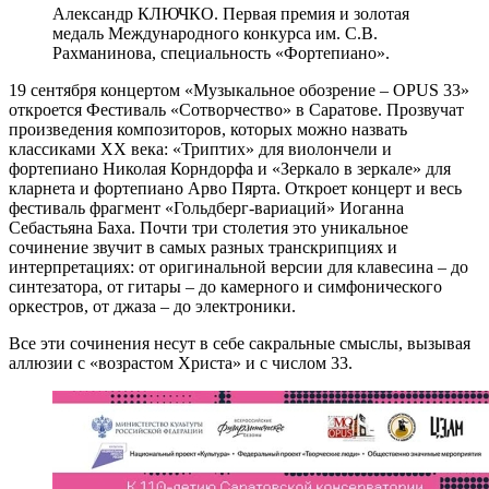
Александр КЛЮЧКО. Первая премия и золотая
медаль Международного конкурса им. С.В.
Рахманинова, специальность «Фортепиано».
19 сентября концертом «Музыкальное обозрение – OPUS 33»
откроется Фестиваль «Сотворчество» в Саратове. Прозвучат
произведения композиторов, которых можно назвать
классиками ХХ века: «Триптих» для виолончели и
фортепиано Николая Корндорфа и «Зеркало в зеркале» для
кларнета и фортепиано Арво Пярта. Откроет концерт и весь
фестиваль фрагмент «Гольдберг-вариаций» Иоганна
Себастьяна Баха. Почти три столетия это уникальное
сочинение звучит в самых разных транскрипциях и
интерпретациях: от оригинальной версии для клавесина – до
синтезатора, от гитары – до камерного и симфонического
оркестров, от джаза – до электроники.
Все эти сочинения несут в себе сакральные смыслы, вызывая
аллюзии с «возрастом Христа» и с числом 33.