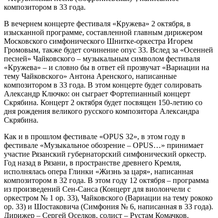
композитором в 33 года.
В вечернем концерте фестиваля «Кружева» 2 октября, в
изысканной программе, составленной главным дирижером
Московского симфонического Шнитке-оркестра Игорем
Громовым, также будет сочинение опус 33. Вслед за «Осенней
песней» Чайковского – музыкальным символом фестиваля
«Кружева» – и словно бы в ответ ей прозвучат «Вариации на
тему Чайковского» Антона Аренского, написанные
композитором в 33 года. В этом концерте будет солировать
Александр Ключко: он сыграет Фортепианный концерт
Скрябина. Концерт 2 октября будет посвящен 150-летию со
дня рождения великого русского композитора Александра
Скрябина.
Как и в прошлом фестивале «OPUS 32», в этом году в
фестивале «Музыкальное обозрение – OPUS…» принимает
участие Рязанский губернаторский симфонический оркестр.
Год назад в Рязани, в пространстве древнего Кремля,
исполнялась опера Глинки «Жизнь за царя», написанная
композитором в 32 года. В этом году 12 октября – программа
из произведений Сен-Санса (Концерт для виолончели с
оркестром № 1 ор. 33), Чайковского (Вариации на тему рококо
ор. 33) и Шостаковича (Симфония № 6, написанная в 33 года).
Дирижер – Сергей Оселков, солист – Рустам Комачков.