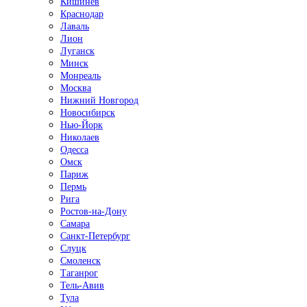
Кишинёв
Краснодар
Лаваль
Лион
Луганск
Минск
Монреаль
Москва
Нижний Новгород
Новосибирск
Нью-Йорк
Николаев
Одесса
Омск
Париж
Пермь
Рига
Ростов-на-Дону
Самара
Санкт-Петербург
Слуцк
Смоленск
Таганрог
Тель-Авив
Тула