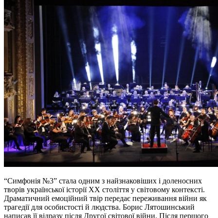
“Симфонія №3” стала одним з найзнаковіших і доленосних
творів української історії XX століття у світовому контексті.
Драматичний емоційний твір передає переживання війни як
трагедії для особистості й людства. Борис Лятошинський
написав її відразу після Другої світової війни. Після першого