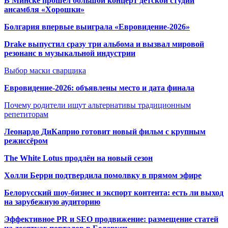
В Минске прошёл большой концерт детской студии
ансамбля «Хорошки»
Болгария впервые выиграла «Евровидение-2026»
Drake выпустил сразу три альбома и вызвал мировой
резонанс в музыкальной индустрии
Выбор маски сварщика
Евровидение-2026: объявлены место и дата финала
Почему родители ищут альтернативы традиционным
репетиторам
Леонардо ДиКаприо готовит новый фильм с крупным
режиссёром
The White Lotus продлён на новый сезон
Холли Берри подтвердила помолвк
у в прямом эфире
Белорусский шоу-бизнес и экспорт контента: есть ли выход
на зарубежную аудиторию
Эффективное PR и SEO продвижение:
размещение статей