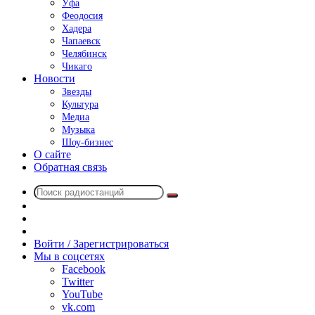
Уфа
Феодосия
Хадера
Чапаевск
Челябинск
Чикаго
Новости
Звезды
Культура
Медиа
Музыка
Шоу-бизнес
О сайте
Обратная связь
Поиск
Switch
радиостанций
skin
Sidebar
Случайное
радио
Войти / Зарегистрироваться
Мы в соцсетях
Facebook
Twitter
YouTube
vk.com