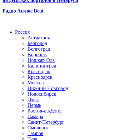
на десятках порталов в Беларуси
Радио Аплюс Beat
Радио по странам
Россия
Астрахань
Белгород
Волгоград
Воронеж
Йошкар-Ола
Калининград
Краснодар
Красноярск
Москва
Нижний Новгород
Новосибирск
Омск
Пермь
Ростов-на-Дону
Самара
Санкт-Петербург
Смоленск
Тамбов
Тула