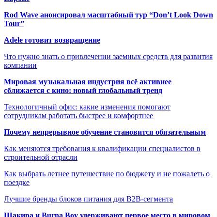
Rod Wave анонсировал масштабный тур “Don’t Look Down
Tour”
Adele готовит возвращение
Что нужно знать о привлечении заемных средств для развития
компании
Мировая музыкальная индустрия всё активнее
сближается с кино: новый глобальный тренд
Технологичный офис: какие изменения помогают
сотрудникам работать быстрее и комфортнее
Почему непрерывное обучение становится обязательным
Как меняются требования к квалификации специалистов в
строительной отрасли
Как выбрать летнее путешествие по бюджету и не пожалеть о
поездке
Лучшие бренды блоков питания для B2B-сегмента
Шакира и Burna Boy удерживают первое место в мировом