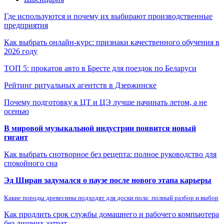
Где используются и почему их выбирают производственные
предприятия
Как выбрать онлайн-курс: признаки качественного обучения в
2026 году
ТОП 5: прокатов авто в Бресте для поездок по Беларуси
Рейтинг ритуальных агентств в Дзержинске
Почему подготовку к ЦТ и ЦЭ лучше начинать летом, а не
осенью
В мировой музыкальной индустрии появится новый
гигант
Как выбрать снотворное без рецепта: полное руководство для
спокойного сна
Эд Ширан задумался о паузе после нового этапа карьеры
Какие породы древесины подходят для доски пола: полный разбор и выбор
Как продлить срок службы домашнего и рабочего компьютера
без лишних затрат