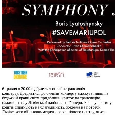
6 травня о 20.00 відбудеться онлайн-трансляція
концерту. Доєднатися до онлайн-концерту зможуть глядачі в
будь-якій країні світу, придбавши квиток на трансляцію
наживо із залу Львівської національної опери. Більшу частину
коштів спрямують на благодійність, зокрема на потреби
Львівського військово-медичного клінічного центру, як-от