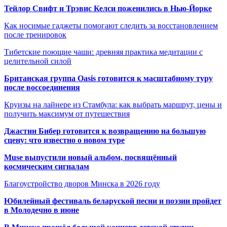
Тейлор Свифт и Трэвис Келси поженились в Нью-Йорке
Как носимые гаджеты помогают следить за восстановлением
после тренировок
Тибетские поющие чаши: древняя практика медитации с
целительной силой
Британская группа Oasis готовится к масштабному туру
после воссоединения
Круизы на лайнере из Стамбула: как выбрать маршрут, цены и
получить максимум от путешествия
Джастин Бибер готовится к возвращению на большую
сцену: что известно о новом туре
Muse выпустили новый альбом, посвящённый
космическим сигналам
Благоустройство дворов Минска в 2026 году
Юбилейный фестиваль беларуской песни и поэзии пройдет
в Молодечно в июне