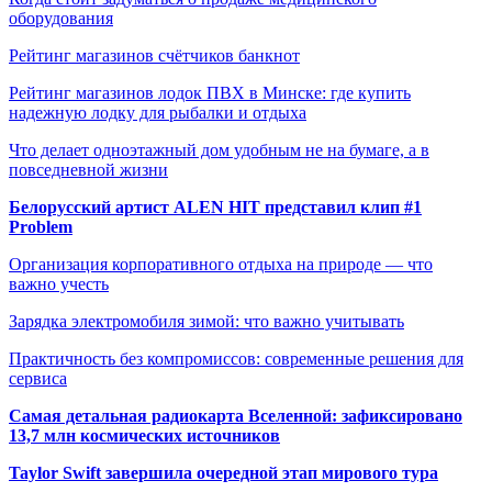
оборудования
Рейтинг магазинов счётчиков банкнот
Рейтинг магазинов лодок ПВХ в Минске: где купить
надежную лодку для рыбалки и отдыха
Что делает одноэтажный дом удобным не на бумаге, а в
повседневной жизни
Белорусский артист ALEN HIT представил клип #1
Problem
Организация корпоративного отдыха на природе — что
важно учесть
Зарядка электромобиля зимой: что важно учитывать
Практичность без компромиссов: современные решения для
сервиса
Самая детальная радиокарта Вселенной: зафиксировано
13,7 млн космических источников
Taylor Swift завершила очередной этап мирового тура