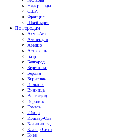
Молдова
Нидерланды
США
Франция
Швейцария
По городам
Алма-Ата
Амстердам
Ареццо
Астрахань
Баар
Белгород
Березники
Берлин
Борисовка
Вильнюс
Винница
Волгоград
Воронеж
Гомель
Ибица
Йошкар-Ола
Калининград
Калвер-Сити
Киев