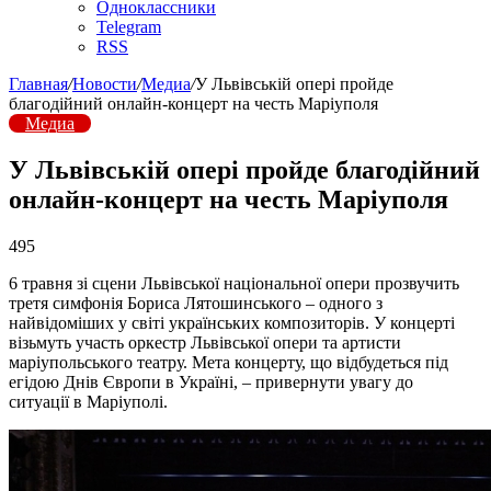
Одноклассники
Telegram
RSS
Главная
/
Новости
/
Медиа
/
У Львівській опері пройде
благодійний онлайн-концерт на честь Маріуполя
Медиа
У Львівській опері пройде благодійний
онлайн-концерт на честь Маріуполя
495
6 травня зі сцени Львівської національної опери прозвучить
третя симфонія Бориса Лятошинського – одного з
найвідоміших у світі українських композиторів. У концерті
візьмуть участь оркестр Львівської опери та артисти
маріупольського театру. Мета концерту, що відбудеться під
егідою Днів Європи в Україні, – привернути увагу до
ситуації в Маріуполі.