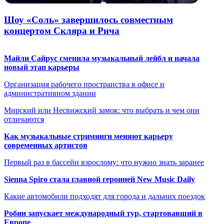
Шоу «Соль» завершилось совместным
концертом Скляра и Рича
Майли Сайрус сменила музыкальный лейбл и начала
новый этап карьеры
Организация рабочего пространства в офисе и
административном здании
Мирский или Несвижский замок: что выбрать и чем они
отличаются
Как музыкальные стриминги меняют карьеру
современных артистов
Первый раз в бассейн взрослому: что нужно знать заранее
Sienna Spiro стала главной героиней New Music Daily
Какие автомобили подходят для города и дальних поездок
Робин запускает международный тур, стартовавший в
Европе