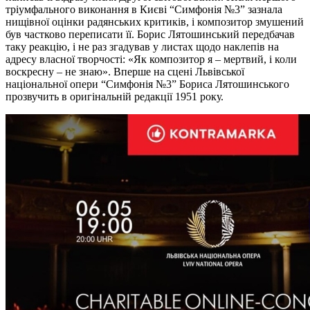
тріумфального виконання в Києві “Симфонія №3” зазнала
нищівної оцінки радянських критиків, і композитор змушений
був частково переписати її. Борис Лятошинський передбачав
таку реакцію, і не раз згадував у листах щодо наклепів на
адресу власної творчості: «Як композитор я – мертвий, і коли
воскресну – не знаю». Вперше на сцені Львівської
національної опери “Симфонія №3” Бориса Лятошинського
прозвучить в оригінальній редакції 1951 року.