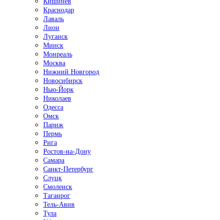
Кишинёв
Краснодар
Лаваль
Лион
Луганск
Минск
Монреаль
Москва
Нижний Новгород
Новосибирск
Нью-Йорк
Николаев
Одесса
Омск
Париж
Пермь
Рига
Ростов-на-Дону
Самара
Санкт-Петербург
Слуцк
Смоленск
Таганрог
Тель-Авив
Тула