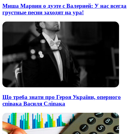
Миша Марвин о дуэте с Валерией: У нас всегда
грустные песни заходят на ура!
Що треба знати про Героя України, оперного
співака Василя Сліпака