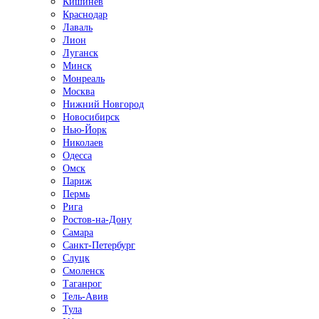
Кишинёв
Краснодар
Лаваль
Лион
Луганск
Минск
Монреаль
Москва
Нижний Новгород
Новосибирск
Нью-Йорк
Николаев
Одесса
Омск
Париж
Пермь
Рига
Ростов-на-Дону
Самара
Санкт-Петербург
Слуцк
Смоленск
Таганрог
Тель-Авив
Тула