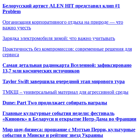
Белорусский артист ALEN HIT представил клип #1
Problem
Организация корпоративного отдыха на природе — что
важно учесть
Зарядка электромобиля зимой: что важно учитывать
Практичность без компромиссов: современные решения для
сервиса
Самая детальная радиокарта Вселенной: зафиксировано
13,7 млн космических источников
Taylor Swift завершила очередной этап мирового тура
ТМКЩ – универсальный материал для агрессивной среды
Dune: Part Two продолжает собирать награды
Главные культурные события недели: фестиваль
«Киновек» в Беларуси и открытие Нотр-Дама во Франции
Мир шоу-бизнеса: прощание с Мэттью Перри, культурные
события в Минске и рейтинг звезд Украины