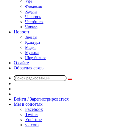
Уфа
Феодосия
Хадера
Чапаевск
Челябинск
Чикаго
Новости
Звезды
Культура
Медиа
Музыка
Шоу-бизнес
О сайте
Обратная связь
Поиск
Switch
радиостанций
skin
Sidebar
Случайное
радио
Войти / Зарегистрироваться
Мы в соцсетях
Facebook
Twitter
YouTube
vk.com