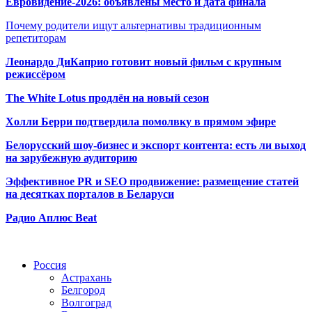
Евровидение-2026: объявлены место и дата финала
Почему родители ищут альтернативы традиционным
репетиторам
Леонардо ДиКаприо готовит новый фильм с крупным
режиссёром
The White Lotus продлён на новый сезон
Холли Берри подтвердила помолвк
у в прямом эфире
Белорусский шоу-бизнес и экспорт контента: есть ли выход
на зарубежную аудиторию
Эффективное PR и SEO продвижение:
размещение статей
на десятках порталов в Беларуси
Радио Аплюс Beat
Радио по странам
Россия
Астрахань
Белгород
Волгоград