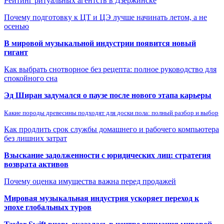
Рейтинг ритуальных агентств в Дзержинске
Почему подготовку к ЦТ и ЦЭ лучше начинать летом, а не
осенью
В мировой музыкальной индустрии появится новый
гигант
Как выбрать снотворное без рецепта: полное руководство для
спокойного сна
Эд Ширан задумался о паузе после нового этапа карьеры
Какие породы древесины подходят для доски пола: полный разбор и выбор
Как продлить срок службы домашнего и рабочего компьютера
без лишних затрат
Взыскание задолженности с юридических лиц: стратегия
возврата активов
Почему оценка имущества важна перед продажей
Мировая музыкальная индустрия ускоряет переход к
эпохе глобальных туров