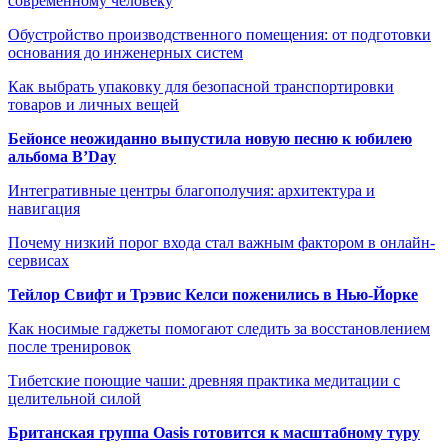
современному человеку
Обустройство производственного помещения: от подготовки
основания до инженерных систем
Как выбрать упаковку для безопасной транспортировки
товаров и личных вещей
Бейонсе неожиданно выпустила новую песню к юбилею
альбома B’Day
Интегративные центры благополучия: архитектура и
навигация
Почему низкий порог входа стал важным фактором в онлайн-
сервисах
Тейлор Свифт и Трэвис Келси поженились в Нью-Йорке
Как носимые гаджеты помогают следить за восстановлением
после тренировок
Тибетские поющие чаши: древняя практика медитации с
целительной силой
Британская группа Oasis готовится к масштабному туру