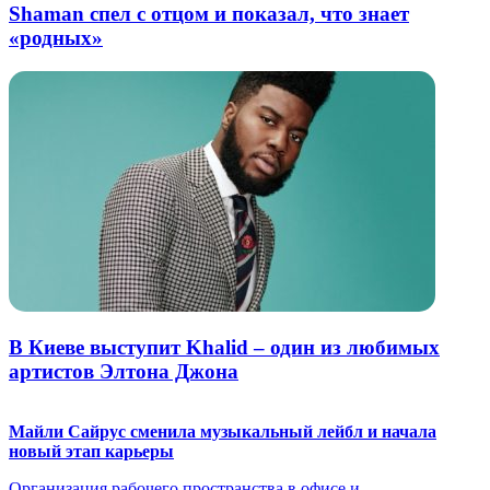
Shaman спел с отцом и показал, что знает
«родных»
В Киеве выступит Khalid – один из любимых
артистов Элтона Джона
Майли Сайрус сменила музыкальный лейбл и начала
новый этап карьеры
Организация рабочего пространства в офисе и