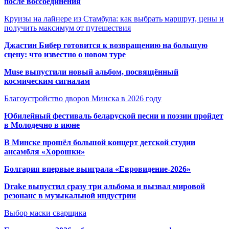
после воссоединения
Круизы на лайнере из Стамбула: как выбрать маршрут, цены и
получить максимум от путешествия
Джастин Бибер готовится к возвращению на большую
сцену: что известно о новом туре
Muse выпустили новый альбом, посвящённый
космическим сигналам
Благоустройство дворов Минска в 2026 году
Юбилейный фестиваль беларуской песни и поэзии пройдет
в Молодечно в июне
В Минске прошёл большой концерт детской студии
ансамбля «Хорошки»
Болгария впервые выиграла «Евровидение-2026»
Drake выпустил сразу три альбома и вызвал мировой
резонанс в музыкальной индустрии
Выбор маски сварщика