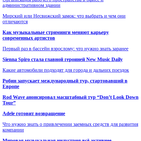
административном здании
Мирский или Несвижский замок: что выбрать и чем они
отличаются
Как музыкальные стриминги меняют карьеру
современных артистов
Первый раз в бассейн взрослому: что нужно знать заранее
Sienna Spiro стала главной героиней New Music Daily
Какие автомобили подходят для города и дальних поездок
Робин запускает международный тур, стартовавший в
Европе
Rod Wave анонсировал масштабный тур “Don’t Look Down
Tour”
Adele готовит возвращение
Что нужно знать о привлечении заемных средств для развития
компании
Мировая музыкальная индустрия всё активнее