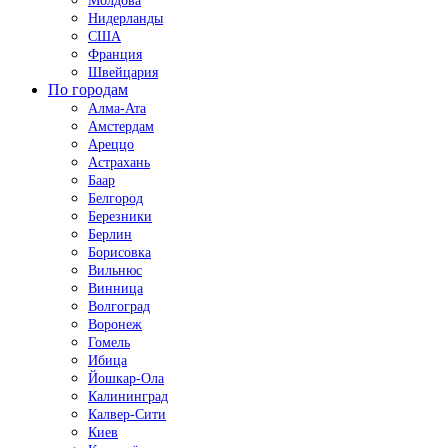
Молдова
Нидерланды
США
Франция
Швейцария
По городам
Алма-Ата
Амстердам
Ареццо
Астрахань
Баар
Белгород
Березники
Берлин
Борисовка
Вильнюс
Винница
Волгоград
Воронеж
Гомель
Ибица
Йошкар-Ола
Калининград
Калвер-Сити
Киев