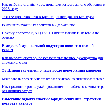
Как выбрать онлайн-курс: признаки качественного обучения в
2026 году
ТОП 5: прокатов авто в Бресте для поездок по Беларуси
Рейтинг ритуальных агентств в Дзержинске
Почему подготовку к ЦТ и ЦЭ лучше начинать летом, а не
осенью
В мировой музыкальной индустрии появится новый
гигант
Как выбрать снотворное без рецепта: полное руководство для
спокойного сна
Эд Ширан задумался о паузе после нового этапа карьеры
Какие породы древесины подходят для доски пола: полный разбор и выбор
Как продлить срок службы домашнего и рабочего компьютера
без лишних затрат
Взыскание задолженности с юридических лиц: стратегия
возврата активов