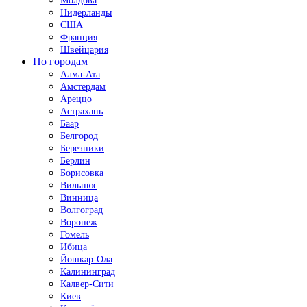
Молдова
Нидерланды
США
Франция
Швейцария
По городам
Алма-Ата
Амстердам
Ареццо
Астрахань
Баар
Белгород
Березники
Берлин
Борисовка
Вильнюс
Винница
Волгоград
Воронеж
Гомель
Ибица
Йошкар-Ола
Калининград
Калвер-Сити
Киев