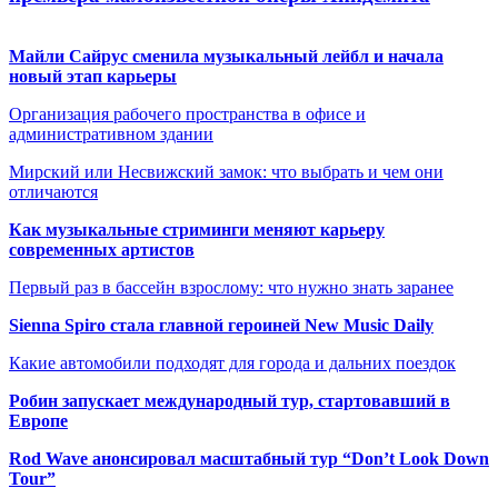
Майли Сайрус сменила музыкальный лейбл и начала
новый этап карьеры
Организация рабочего пространства в офисе и
административном здании
Мирский или Несвижский замок: что выбрать и чем они
отличаются
Как музыкальные стриминги меняют карьеру
современных артистов
Первый раз в бассейн взрослому: что нужно знать заранее
Sienna Spiro стала главной героиней New Music Daily
Какие автомобили подходят для города и дальних поездок
Робин запускает международный тур, стартовавший в
Европе
Rod Wave анонсировал масштабный тур “Don’t Look Down
Tour”