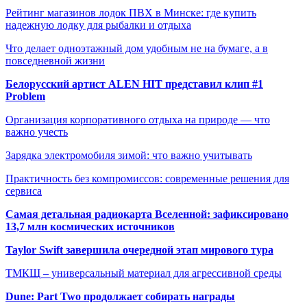
Рейтинг магазинов лодок ПВХ в Минске: где купить
надежную лодку для рыбалки и отдыха
Что делает одноэтажный дом удобным не на бумаге, а в
повседневной жизни
Белорусский артист ALEN HIT представил клип #1
Problem
Организация корпоративного отдыха на природе — что
важно учесть
Зарядка электромобиля зимой: что важно учитывать
Практичность без компромиссов: современные решения для
сервиса
Самая детальная радиокарта Вселенной: зафиксировано
13,7 млн космических источников
Taylor Swift завершила очередной этап мирового тура
ТМКЩ – универсальный материал для агрессивной среды
Dune: Part Two продолжает собирать награды