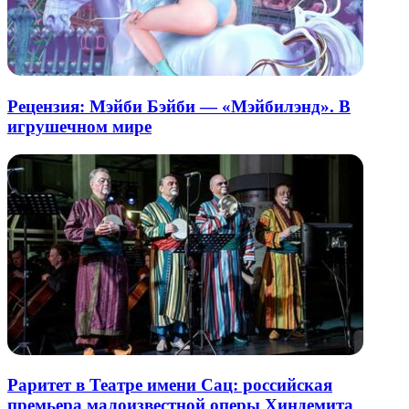
Рецензия: Мэйби Бэйби — «Мэйбилэнд». В
игрушечном мире
Раритет в Театре имени Сац: российская
премьера малоизвестной оперы Хиндемита