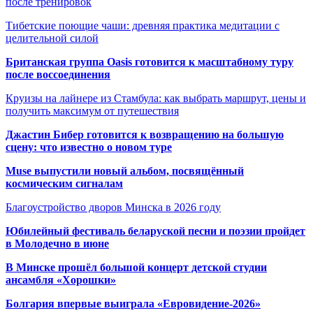
после тренировок
Тибетские поющие чаши: древняя практика медитации с
целительной силой
Британская группа Oasis готовится к масштабному туру
после воссоединения
Круизы на лайнере из Стамбула: как выбрать маршрут, цены и
получить максимум от путешествия
Джастин Бибер готовится к возвращению на большую
сцену: что известно о новом туре
Muse выпустили новый альбом, посвящённый
космическим сигналам
Благоустройство дворов Минска в 2026 году
Юбилейный фестиваль беларуской песни и поэзии пройдет
в Молодечно в июне
В Минске прошёл большой концерт детской студии
ансамбля «Хорошки»
Болгария впервые выиграла «Евровидение-2026»