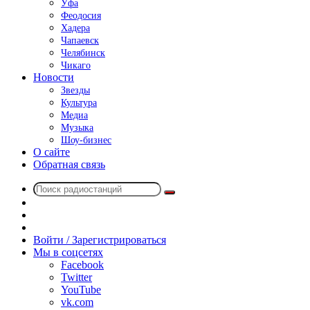
Уфа
Феодосия
Хадера
Чапаевск
Челябинск
Чикаго
Новости
Звезды
Культура
Медиа
Музыка
Шоу-бизнес
О сайте
Обратная связь
Поиск
Switch
радиостанций
skin
Sidebar
Случайное
радио
Войти / Зарегистрироваться
Мы в соцсетях
Facebook
Twitter
YouTube
vk.com