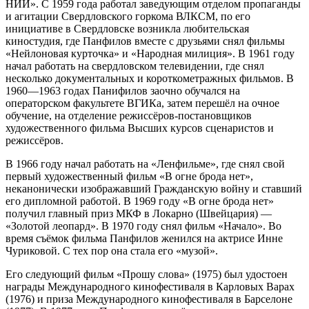
НИИ». С 1959 года работал заведующим отделом пропаганды
и агитации Свердловского горкома ВЛКСМ, по его
инициативе в Свердловске возникла любительская
киностудия, где Панфилов вместе с друзьями снял фильмы
«Нейлоновая курточка» и «Народная милиция». В 1961 году
начал работать на свердловском телевидении, где снял
несколько документальных и короткометражных фильмов. В
1960—1963 годах Панифилов заочно обучался на
операторском факультете ВГИКа, затем перешёл на очное
обучение, на отделение режиссёров-постановщиков
художественного фильма Высших курсов сценаристов и
режиссёров.
В 1966 году начал работать на «Ленфильме», где снял свой
первый художественный фильм «В огне брода нет»,
неканонически изображавший Гражданскую войну и ставший
его дипломной работой. В 1969 году «В огне брода нет»
получил главный приз МКФ в Локарно (Швейцария) —
«Золотой леопард». В 1970 году снял фильм «Начало». Во
время съёмок фильма Панфилов женился на актрисе Инне
Чуриковой. С тех пор она стала его «музой».
Его следующий фильм «Прошу слова» (1975) был удостоен
награды Международного кинофестиваля в Карловых Варах
(1976) и приза Международного кинофестиваля в Барселоне