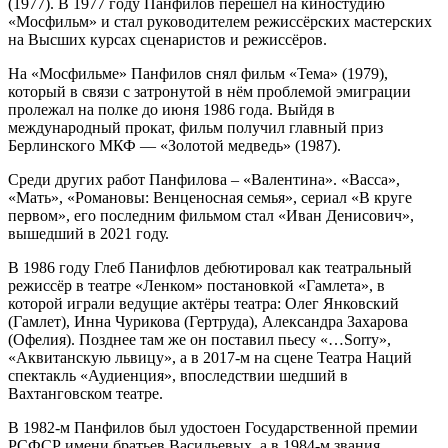
(1977). В 1977 году Панфилов перешёл на киностудию
«Мосфильм» и стал руководителем режиссёрских мастерских
на Высших курсах сценаристов и режиссёров.
На «Мосфильме» Панфилов снял фильм «Тема» (1979),
который в связи с затронутой в нём проблемой эмиграции
пролежал на полке до июня 1986 года. Выйдя в
международный прокат, фильм получил главный приз
Берлинского МКФ — «Золотой медведь» (1987).
Среди других работ Панфилова – «Валентина». «Васса»,
«Мать», «Романовы: Венценосная семья», сериал «В круге
первом», его последним фильмом стал «Иван Денисович»,
вышедший в 2021 году.
В 1986 году Глеб Панифлов дебютировал как театральный
режиссёр в театре «Ленком» постановкой «Гамлета», в
которой играли ведущие актёры театра: Олег Янковский
(Гамлет), Инна Чурикова (Гертруда), Александра Захарова
(Офелия). Позднее там же он поставил пьесу «…Sorry»,
«Аквитанскую львицу», а в 2017-м на сцене Театра Наций
спектакль «Аудиенция», впоследствии шедший в
Вахтанговском театре.
В 1982-м Панфилов был удостоен Государственной премии
РСФСР имени братьев Васильевых, а в 1984-м звания