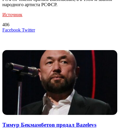
народного артиста РСФСР.
Источник
406
LinkedIn
Tumblr
Reddit
Вконтакте
Одноклассники
Skype
Messenger
Messenger
WhatsApp
Telegram
Viber
Line
Поделиться
Печатать
Facebook
Twitter
через
электронную
Похожие радио
почту
Тимур Бекмамбетов продал Bazelevs