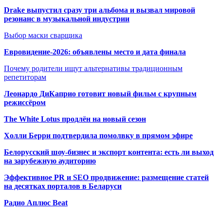
Drake выпустил сразу три альбома и вызвал мировой
резонанс в музыкальной индустрии
Выбор маски сварщика
Евровидение-2026: объявлены место и дата финала
Почему родители ищут альтернативы традиционным
репетиторам
Леонардо ДиКаприо готовит новый фильм с крупным
режиссёром
The White Lotus продлён на новый сезон
Холли Берри подтвердила помолвк
у в прямом эфире
Белорусский шоу-бизнес и экспорт контента: есть ли выход
на зарубежную аудиторию
Эффективное PR и SEO продвижение:
размещение статей
на десятках порталов в Беларуси
Радио Аплюс Beat