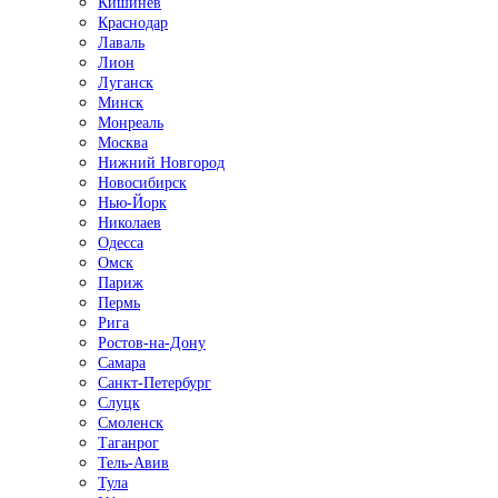
Кишинёв
Краснодар
Лаваль
Лион
Луганск
Минск
Монреаль
Москва
Нижний Новгород
Новосибирск
Нью-Йорк
Николаев
Одесса
Омск
Париж
Пермь
Рига
Ростов-на-Дону
Самара
Санкт-Петербург
Слуцк
Смоленск
Таганрог
Тель-Авив
Тула