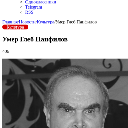
Одноклассники
Telegram
RSS
Главная
/
Новости
/
Культура
/
Умер Глеб Панфилов
Культура
Умер Глеб Панфилов
406