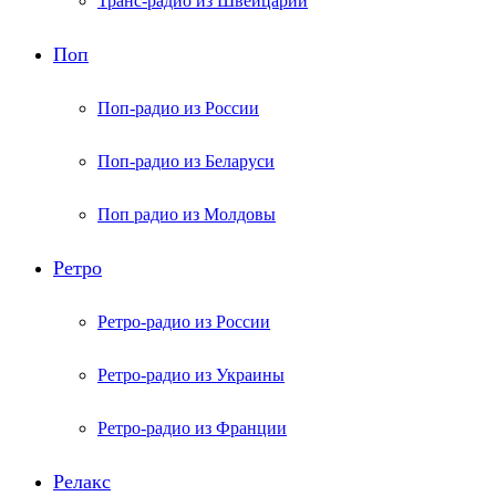
Транс-радио из Швейцарии
Поп
Поп-радио из России
Поп-радио из Беларуси
Поп радио из Молдовы
Ретро
Ретро-радио из России
Ретро-радио из Украины
Ретро-радио из Франции
Релакс