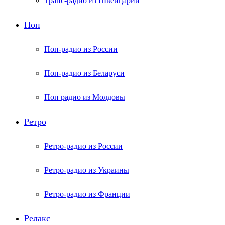
Транс-радио из Швейцарии
Поп
Поп-радио из России
Поп-радио из Беларуси
Поп радио из Молдовы
Ретро
Ретро-радио из России
Ретро-радио из Украины
Ретро-радио из Франции
Релакс