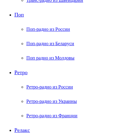
Транс-радио из Швейцарии
Поп
Поп-радио из России
Поп-радио из Беларуси
Поп радио из Молдовы
Ретро
Ретро-радио из России
Ретро-радио из Украины
Ретро-радио из Франции
Релакс