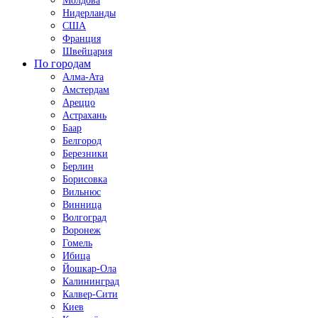
Молдова
Нидерланды
США
Франция
Швейцария
По городам
Алма-Ата
Амстердам
Ареццо
Астрахань
Баар
Белгород
Березники
Берлин
Борисовка
Вильнюс
Винница
Волгоград
Воронеж
Гомель
Ибица
Йошкар-Ола
Калининград
Калвер-Сити
Киев