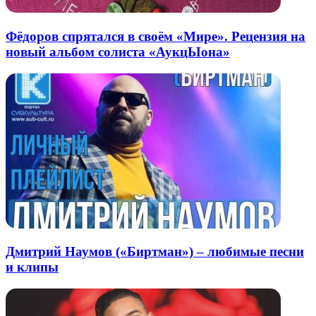
Фёдоров спрятался в своём «Мире». Рецензия на
новый альбом солиста «АукцЫона»
Дмитрий Наумов («Биртман») – любимые песни
и клипы