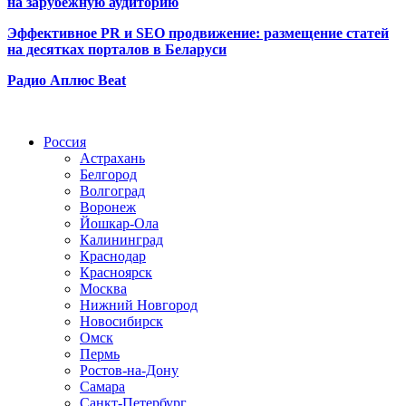
на зарубежную аудиторию
Эффективное PR и SEO продвижение:
размещение статей
на десятках порталов в Беларуси
Радио Аплюс Beat
Радио по странам
Россия
Астрахань
Белгород
Волгоград
Воронеж
Йошкар-Ола
Калининград
Краснодар
Красноярск
Москва
Нижний Новгород
Новосибирск
Омск
Пермь
Ростов-на-Дону
Самара
Санкт-Петербург