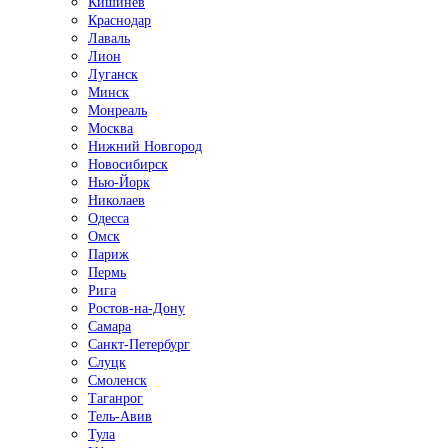
Кишинёв
Краснодар
Лаваль
Лион
Луганск
Минск
Монреаль
Москва
Нижний Новгород
Новосибирск
Нью-Йорк
Николаев
Одесса
Омск
Париж
Пермь
Рига
Ростов-на-Дону
Самара
Санкт-Петербург
Слуцк
Смоленск
Таганрог
Тель-Авив
Тула