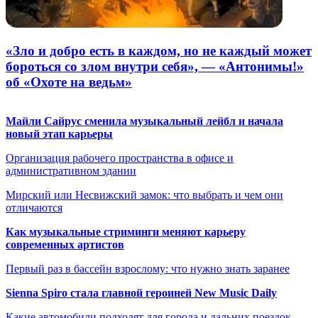
«Зло и добро есть в каждом, но не каждый может
бороться со злом внутри себя», — «Антонимы!»
об «Охоте на ведьм»
Майли Сайрус сменила музыкальный лейбл и начала
новый этап карьеры
Организация рабочего пространства в офисе и
административном здании
Мирский или Несвижский замок: что выбрать и чем они
отличаются
Как музыкальные стриминги меняют карьеру
современных артистов
Первый раз в бассейн взрослому: что нужно знать заранее
Sienna Spiro стала главной героиней New Music Daily
Какие автомобили подходят для города и дальних поездок