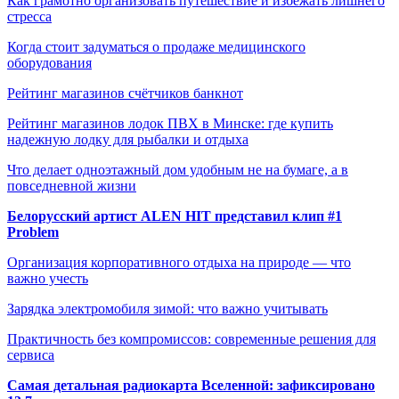
Как грамотно организовать путешествие и избежать лишнего
стресса
Когда стоит задуматься о продаже медицинского
оборудования
Рейтинг магазинов счётчиков банкнот
Рейтинг магазинов лодок ПВХ в Минске: где купить
надежную лодку для рыбалки и отдыха
Что делает одноэтажный дом удобным не на бумаге, а в
повседневной жизни
Белорусский артист ALEN HIT представил клип #1
Problem
Организация корпоративного отдыха на природе — что
важно учесть
Зарядка электромобиля зимой: что важно учитывать
Практичность без компромиссов: современные решения для
сервиса
Самая детальная радиокарта Вселенной: зафиксировано