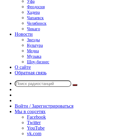
Уфа
Феодосия
Хадера
Чапаевск
Челябинск
Чикаго
Новости
Звезды
Культура
Медиа
Музыка
Шоу-бизнес
О сайте
Обратная связь
Поиск
Switch
радиостанций
skin
Sidebar
Случайное
радио
Войти / Зарегистрироваться
Мы в соцсетях
Facebook
Twitter
YouTube
vk.com