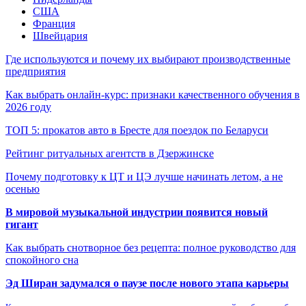
США
Франция
Швейцария
Где используются и почему их выбирают производственные
предприятия
Как выбрать онлайн-курс: признаки качественного обучения в
2026 году
ТОП 5: прокатов авто в Бресте для поездок по Беларуси
Рейтинг ритуальных агентств в Дзержинске
Почему подготовку к ЦТ и ЦЭ лучше начинать летом, а не
осенью
В мировой музыкальной индустрии появится новый
гигант
Как выбрать снотворное без рецепта: полное руководство для
спокойного сна
Эд Ширан задумался о паузе после нового этапа карьеры