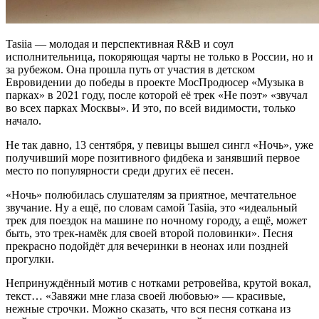
Tasiia — молодая и перспективная R&B и соул
исполнительница, покоряющая чарты не только в России, но и
за рубежом. Она прошла путь от участия в детском
Евровидении до победы в проекте МосПродюсер «Музыка в
парках» в 2021 году, после которой её трек «Не поэт» «звучал
во всех парках Москвы». И это, по всей видимости, только
начало.
Не так давно, 13 сентября, у певицы вышел сингл «Ночь», уже
получивший море позитивного фидбека и занявший первое
место по популярности среди других её песен.
«Ночь» полюбилась слушателям за приятное, мечтательное
звучание. Ну а ещё, по словам самой Tasiia, это «идеальный
трек для поездок на машине по ночному городу, а ещё, может
быть, это трек-намёк для своей второй половинки». Песня
прекрасно подойдёт для вечеринки в неонах или поздней
прогулки.
Непринуждённый мотив с нотками ретровейва, крутой вокал,
текст… «Завяжи мне глаза своей любовью» — красивые,
нежные строчки. Можно сказать, что вся песня соткана из