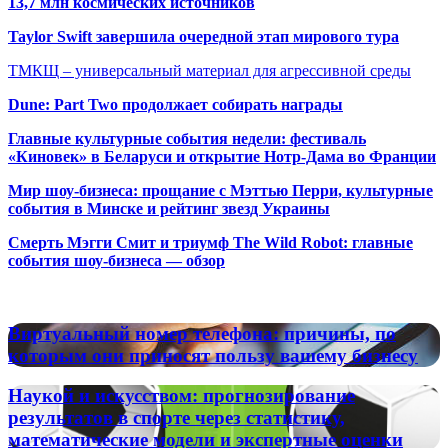
13,7 млн космических источников
Taylor Swift завершила очередной этап мирового тура
ТМКЩ – универсальный материал для агрессивной среды
Dune: Part Two продолжает собирать награды
Главные культурные события недели: фестиваль
«Киновек» в Беларуси и открытие Нотр-Дама во Франции
Мир шоу-бизнеса: прощание с Мэттью Перри, культурные
события в Минске и рейтинг звезд Украины
Смерть Мэгги Смит и триумф The Wild Robot: главные
события шоу-бизнеса — обзор
Популярные радиостанции
Виртуальный
Виртуальный номер телефона: причины, по
номер
которым они приносят пользу вашему бизнесу
телефона:
причины,
Наукой
Наукой и искусством: прогнозирование
по
и
результатов в спорте через статистику,
которым
искусством:
математические модели и экспертные оценки
они
прогнозирование