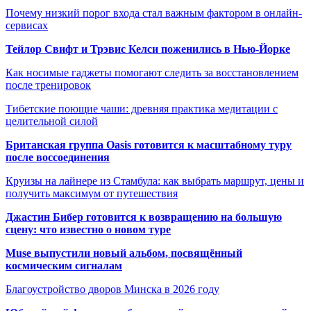
Почему низкий порог входа стал важным фактором в онлайн-
сервисах
Тейлор Свифт и Трэвис Келси поженились в Нью-Йорке
Как носимые гаджеты помогают следить за восстановлением
после тренировок
Тибетские поющие чаши: древняя практика медитации с
целительной силой
Британская группа Oasis готовится к масштабному туру
после воссоединения
Круизы на лайнере из Стамбула: как выбрать маршрут, цены и
получить максимум от путешествия
Джастин Бибер готовится к возвращению на большую
сцену: что известно о новом туре
Muse выпустили новый альбом, посвящённый
космическим сигналам
Благоустройство дворов Минска в 2026 году