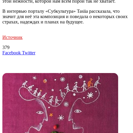
этой нежности, которой нам всем порой так не хватает.
В интервью порталу «Субкультура» Tasiia рассказала, что
значит для неё эта композиция и поведала о некоторых своих
страхах, надеждах и планах на будущее.
Источник
379
LinkedIn
Tumblr
Reddit
Вконтакте
Одноклассники
Skype
Messenger
Messenger
WhatsApp
Telegram
Viber
Line
Поделиться
Печатать
Facebook
Twitter
через
электронную
Похожие радио
почту