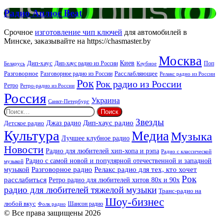
FM
Радио
Радио Аплюс Beat
Аплюс
Beat
Срочное
изготовление чип ключей
для автомобилей в
Минске, заказывайте на https://chasmaster.by
Москва
Киев
Дип-хаус
Дип-хаус радио из России
Клубное
Поп
Беларусь
Разговорное
Расслабляющее
Разговорное радио из России
Релакс радио из России
Рок
Рок радио из России
Ретро
Ретро-радио из России
Россия
Украина
Санкт-Петербург
Найти:
Звезды
Дип-хаус радио
Джаз радио
Детское радио
Культура
Медиа
Музыка
Лучшее клубное радио
Новости
Радио для любителей хип-хопа и рэпа
Радио с классической
Радио с самой новой и популярной отечественной и западной
музыкой
музыкой
Разговорное радио
Релакс радио для тех, кто хочет
Рок
расслабиться
Ретро радио для любителей хитов 80х и 90х
радио для любителей тяжелой музыки
Транс-радио на
Шоу-бизнес
любой вкус
Шансон радио
Фолк радио
© Все права защищены 2026