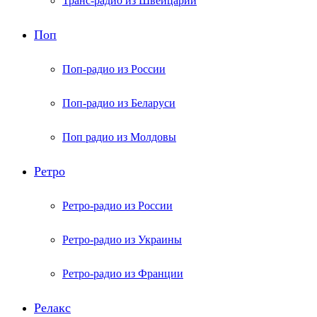
Транс-радио из Швейцарии
Поп
Поп-радио из России
Поп-радио из Беларуси
Поп радио из Молдовы
Ретро
Ретро-радио из России
Ретро-радио из Украины
Ретро-радио из Франции
Релакс