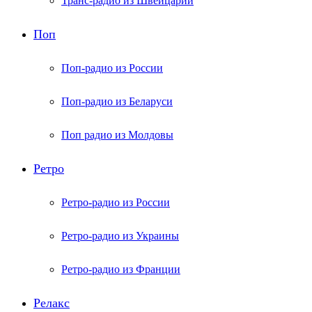
Транс-радио из Швейцарии
Поп
Поп-радио из России
Поп-радио из Беларуси
Поп радио из Молдовы
Ретро
Ретро-радио из России
Ретро-радио из Украины
Ретро-радио из Франции
Релакс