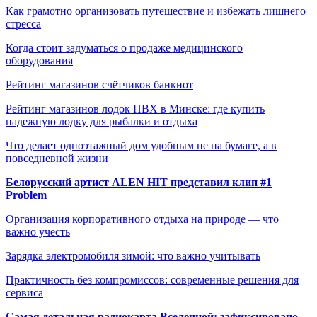
Как грамотно организовать путешествие и избежать лишнего
стресса
Когда стоит задуматься о продаже медицинского
оборудования
Рейтинг магазинов счётчиков банкнот
Рейтинг магазинов лодок ПВХ в Минске: где купить
надежную лодку для рыбалки и отдыха
Что делает одноэтажный дом удобным не на бумаге, а в
повседневной жизни
Белорусский артист ALEN HIT представил клип #1
Problem
Организация корпоративного отдыха на природе — что
важно учесть
Зарядка электромобиля зимой: что важно учитывать
Практичность без компромиссов: современные решения для
сервиса
Самая детальная радиокарта Вселенной: зафиксировано