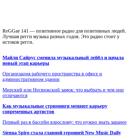
ReGGae 141 — позитивное радио для позитивных людей.
Лучшая регги музыка разных годов. Это радио стоит у
истоков регги.
Майли Сайрус сменила музыкальный лейбл и начала
новый этап карьеры
Организация рабочего пространства в офисе и
административном здании
Мирский или Несвижский замок: что выбрать и чем они
отличаются
Как музыкальные стриминги меняют карьеру
современных артистов
Первый раз в бассейн взрослому: что нужно знать заранее
Sienna Spiro стала главной героиней New Music Daily