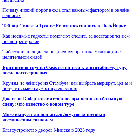
Почему низкий порог входа стал важным фактором в онлайн-
сервисах
Тейлор Свифт и Трэвис Келси поженились в Нью-Йорке
Как носимые гаджеты помогают следить за восстановлением
после тренировок
Тибетские поющие чаши: древняя практика медитации с
целительной силой
Британская группа Oasis готовится к масштабному туру
после воссоединения
Круизы на лайнере из Стамбула: как выбрать маршрут, цены и
получить максимум от путешествия
Джастин Бибер готовится к возвращению на большую
сцену: что известно о новом туре
Muse выпустили новый альбом, посвящённый
космическим сигналам
Благоустройство дворов Минска в 2026 году