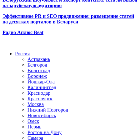
на зарубежную аудиторию
Эффективное PR и SEO продвижение:
размещение статей
на десятках порталов в Беларуси
Радио Аплюс Beat
Радио по странам
Россия
Астрахань
Белгород
Волгоград
Воронеж
Йошкар-Ола
Калининград
Краснодар
Красноярск
Москва
Нижний Новгород
Новосибирск
Омск
Пермь
Ростов-на-Дону
Самара