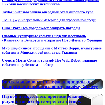
13,7 млн космических источников
Taylor Swift завершила очередной этап мирового тура
ТМКЩ – универсальный материал для агрессивной среды
Dune: Part Two продолжает собирать награды
Главные культурные события недели: фестиваль
«Киновек» в Беларуси и открытие Нотр-Дама во Франции
Мир шоу-бизнеса: прощание с Мэттью Перри, культурные
события в Минске и рейтинг звезд Украины
Смерть Мэгги Смит и триумф The Wild Robot: главные
события шоу-бизнеса — обзор
Популярные радиостанции
Виртуальный
Виртуальный номер телефона: причины, по
номер
которым они приносят пользу вашему бизнесу
телефона:
причины,
Наукой
Наукой и искусством: прогнозирование
по
и
результатов в спорте через статистику,
которым
искусством: