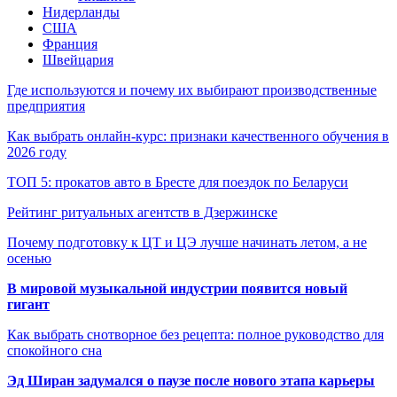
Нидерланды
США
Франция
Швейцария
Где используются и почему их выбирают производственные
предприятия
Как выбрать онлайн-курс: признаки качественного обучения в
2026 году
ТОП 5: прокатов авто в Бресте для поездок по Беларуси
Рейтинг ритуальных агентств в Дзержинске
Почему подготовку к ЦТ и ЦЭ лучше начинать летом, а не
осенью
В мировой музыкальной индустрии появится новый
гигант
Как выбрать снотворное без рецепта: полное руководство для
спокойного сна
Эд Ширан задумался о паузе после нового этапа карьеры