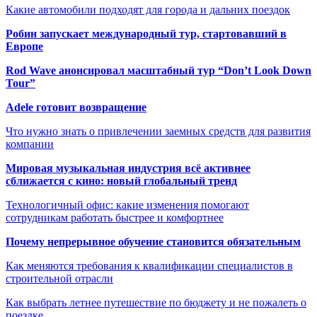
Какие автомобили подходят для города и дальних поездок
Робин запускает международный тур, стартовавший в
Европе
Rod Wave анонсировал масштабный тур “Don’t Look Down
Tour”
Adele готовит возвращение
Что нужно знать о привлечении заемных средств для развития
компании
Мировая музыкальная индустрия всё активнее
сближается с кино: новый глобальный тренд
Технологичный офис: какие изменения помогают
сотрудникам работать быстрее и комфортнее
Почему непрерывное обучение становится обязательным
Как меняются требования к квалификации специалистов в
строительной отрасли
Как выбрать летнее путешествие по бюджету и не пожалеть о
поездке