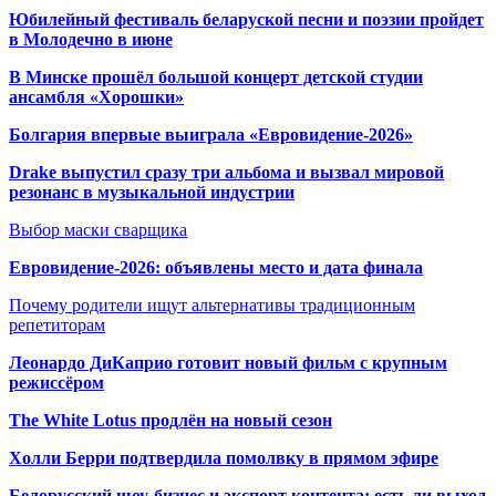
Юбилейный фестиваль беларуской песни и поэзии пройдет
в Молодечно в июне
В Минске прошёл большой концерт детской студии
ансамбля «Хорошки»
Болгария впервые выиграла «Евровидение-2026»
Drake выпустил сразу три альбома и вызвал мировой
резонанс в музыкальной индустрии
Выбор маски сварщика
Евровидение-2026: объявлены место и дата финала
Почему родители ищут альтернативы традиционным
репетиторам
Леонардо ДиКаприо готовит новый фильм с крупным
режиссёром
The White Lotus продлён на новый сезон
Холли Берри подтвердила помолвк
у в прямом эфире
Белорусский шоу-бизнес и экспорт контента: есть ли выход