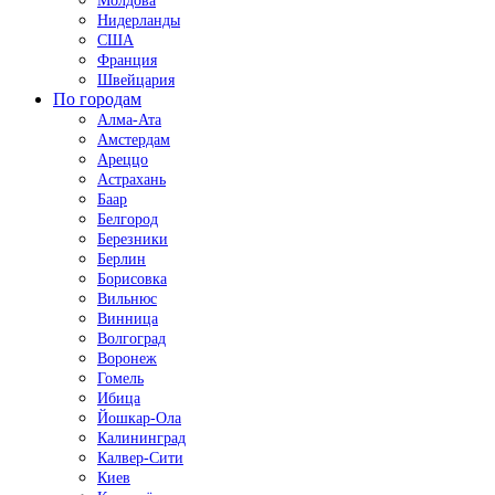
Молдова
Нидерланды
США
Франция
Швейцария
По городам
Алма-Ата
Амстердам
Ареццо
Астрахань
Баар
Белгород
Березники
Берлин
Борисовка
Вильнюс
Винница
Волгоград
Воронеж
Гомель
Ибица
Йошкар-Ола
Калининград
Калвер-Сити
Киев