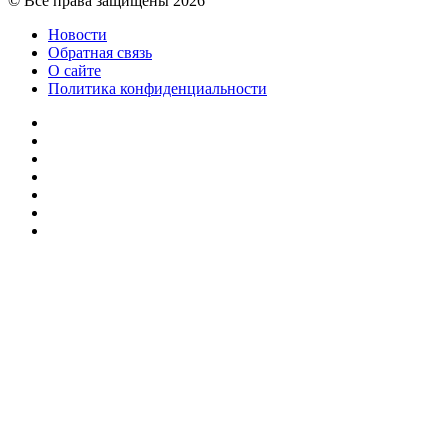
© Все права защищены 2026
Новости
Обратная связь
О сайте
Политика конфиденциальности
Facebook
Twitter
YouTube
vk.com
Одноклассники
Telegram
RSS
Кнопка
«Наверх»