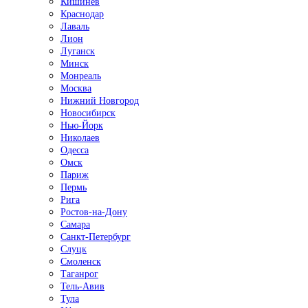
Кишинёв
Краснодар
Лаваль
Лион
Луганск
Минск
Монреаль
Москва
Нижний Новгород
Новосибирск
Нью-Йорк
Николаев
Одесса
Омск
Париж
Пермь
Рига
Ростов-на-Дону
Самара
Санкт-Петербург
Слуцк
Смоленск
Таганрог
Тель-Авив
Тула