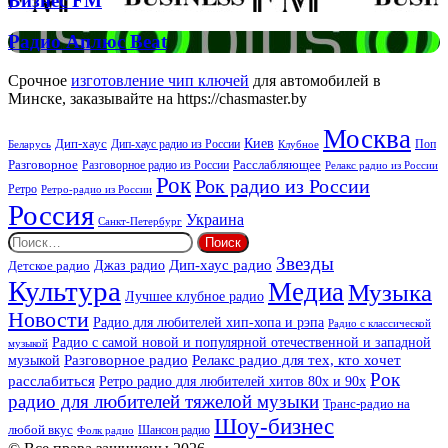
Бизнес FM
FM
Радио
Радио Аплюс Beat
Аплюс
Beat
Срочное
изготовление чип ключей
для автомобилей в
Минске, заказывайте на https://chasmaster.by
Москва
Киев
Дип-хаус
Дип-хаус радио из России
Клубное
Поп
Беларусь
Разговорное
Расслабляющее
Разговорное радио из России
Релакс радио из России
Рок
Рок радио из России
Ретро
Ретро-радио из России
Россия
Украина
Санкт-Петербург
Найти:
Звезды
Дип-хаус радио
Джаз радио
Детское радио
Культура
Медиа
Музыка
Лучшее клубное радио
Новости
Радио для любителей хип-хопа и рэпа
Радио с классической
Радио с самой новой и популярной отечественной и западной
музыкой
музыкой
Разговорное радио
Релакс радио для тех, кто хочет
Рок
расслабиться
Ретро радио для любителей хитов 80х и 90х
радио для любителей тяжелой музыки
Транс-радио на
Шоу-бизнес
любой вкус
Шансон радио
Фолк радио