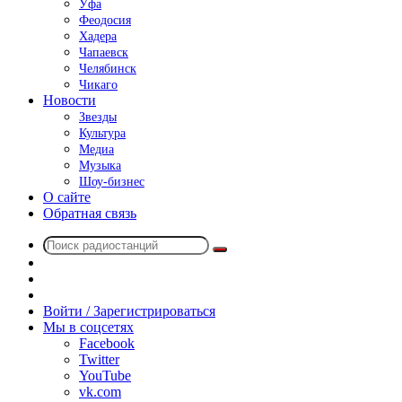
Уфа
Феодосия
Хадера
Чапаевск
Челябинск
Чикаго
Новости
Звезды
Культура
Медиа
Музыка
Шоу-бизнес
О сайте
Обратная связь
Поиск
Switch
радиостанций
skin
Sidebar
Случайное
радио
Войти / Зарегистрироваться
Мы в соцсетях
Facebook
Twitter
YouTube
vk.com