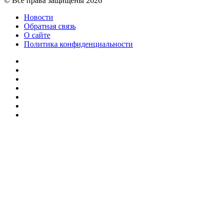
© Все права защищены 2026
Новости
Обратная связь
О сайте
Политика конфиденциальности
Facebook
Twitter
YouTube
vk.com
Одноклассники
Telegram
RSS
Кнопка
«Наверх»