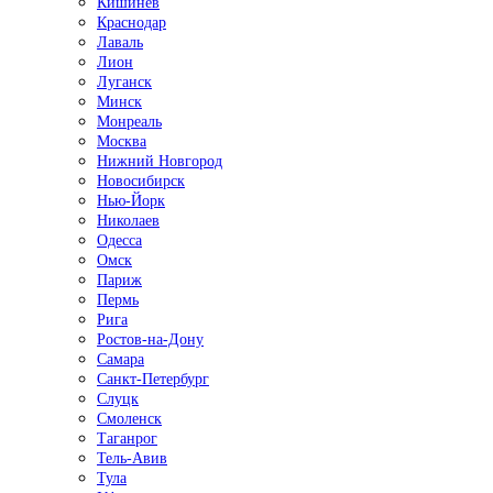
Кишинёв
Краснодар
Лаваль
Лион
Луганск
Минск
Монреаль
Москва
Нижний Новгород
Новосибирск
Нью-Йорк
Николаев
Одесса
Омск
Париж
Пермь
Рига
Ростов-на-Дону
Самара
Санкт-Петербург
Слуцк
Смоленск
Таганрог
Тель-Авив
Тула