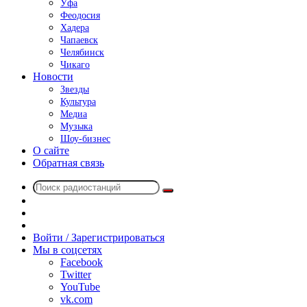
Уфа
Феодосия
Хадера
Чапаевск
Челябинск
Чикаго
Новости
Звезды
Культура
Медиа
Музыка
Шоу-бизнес
О сайте
Обратная связь
Поиск
Switch
радиостанций
skin
Sidebar
Случайное
радио
Войти / Зарегистрироваться
Мы в соцсетях
Facebook
Twitter
YouTube
vk.com