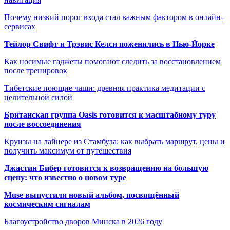
Почему низкий порог входа стал важным фактором в онлайн-
сервисах
Тейлор Свифт и Трэвис Келси поженились в Нью-Йорке
Как носимые гаджеты помогают следить за восстановлением
после тренировок
Тибетские поющие чаши: древняя практика медитации с
целительной силой
Британская группа Oasis готовится к масштабному туру
после воссоединения
Круизы на лайнере из Стамбула: как выбрать маршрут, цены и
получить максимум от путешествия
Джастин Бибер готовится к возвращению на большую
сцену: что известно о новом туре
Muse выпустили новый альбом, посвящённый
космическим сигналам
Благоустройство дворов Минска в 2026 году