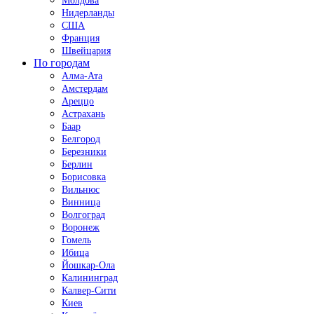
Молдова
Нидерланды
США
Франция
Швейцария
По городам
Алма-Ата
Амстердам
Ареццо
Астрахань
Баар
Белгород
Березники
Берлин
Борисовка
Вильнюс
Винница
Волгоград
Воронеж
Гомель
Ибица
Йошкар-Ола
Калининград
Калвер-Сити
Киев