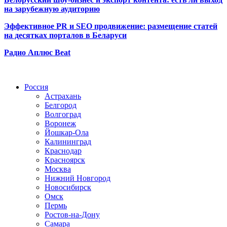
на зарубежную аудиторию
Эффективное PR и SEO продвижение:
размещение статей
на десятках порталов в Беларуси
Радио Аплюс Beat
Радио по странам
Россия
Астрахань
Белгород
Волгоград
Воронеж
Йошкар-Ола
Калининград
Краснодар
Красноярск
Москва
Нижний Новгород
Новосибирск
Омск
Пермь
Ростов-на-Дону
Самара