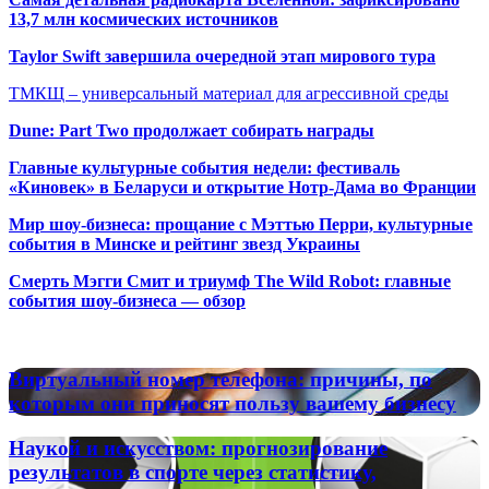
13,7 млн космических источников
Taylor Swift завершила очередной этап мирового тура
ТМКЩ – универсальный материал для агрессивной среды
Dune: Part Two продолжает собирать награды
Главные культурные события недели: фестиваль
«Киновек» в Беларуси и открытие Нотр-Дама во Франции
Мир шоу-бизнеса: прощание с Мэттью Перри, культурные
события в Минске и рейтинг звезд Украины
Смерть Мэгги Смит и триумф The Wild Robot: главные
события шоу-бизнеса — обзор
Популярные радиостанции
Виртуальный
Виртуальный номер телефона: причины, по
номер
которым они приносят пользу вашему бизнесу
телефона:
причины,
Наукой
Наукой и искусством: прогнозирование
по
и
результатов в спорте через статистику,
которым
искусством: