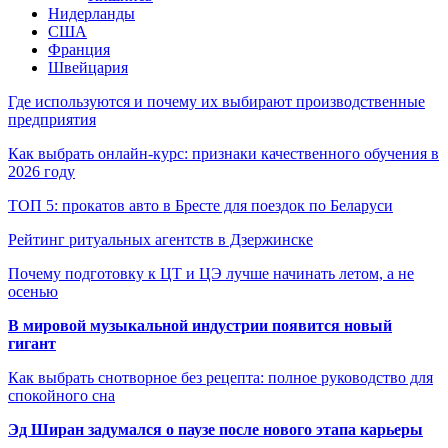
Нидерланды
США
Франция
Швейцария
Где используются и почему их выбирают производственные
предприятия
Как выбрать онлайн-курс: признаки качественного обучения в
2026 году
ТОП 5: прокатов авто в Бресте для поездок по Беларуси
Рейтинг ритуальных агентств в Дзержинске
Почему подготовку к ЦТ и ЦЭ лучше начинать летом, а не
осенью
В мировой музыкальной индустрии появится новый
гигант
Как выбрать снотворное без рецепта: полное руководство для
спокойного сна
Эд Ширан задумался о паузе после нового этапа карьеры