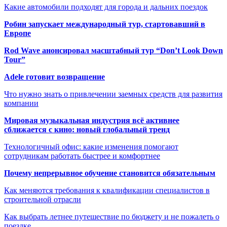
Какие автомобили подходят для города и дальних поездок
Робин запускает международный тур, стартовавший в
Европе
Rod Wave анонсировал масштабный тур “Don’t Look Down
Tour”
Adele готовит возвращение
Что нужно знать о привлечении заемных средств для развития
компании
Мировая музыкальная индустрия всё активнее
сближается с кино: новый глобальный тренд
Технологичный офис: какие изменения помогают
сотрудникам работать быстрее и комфортнее
Почему непрерывное обучение становится обязательным
Как меняются требования к квалификации специалистов в
строительной отрасли
Как выбрать летнее путешествие по бюджету и не пожалеть о
поездке