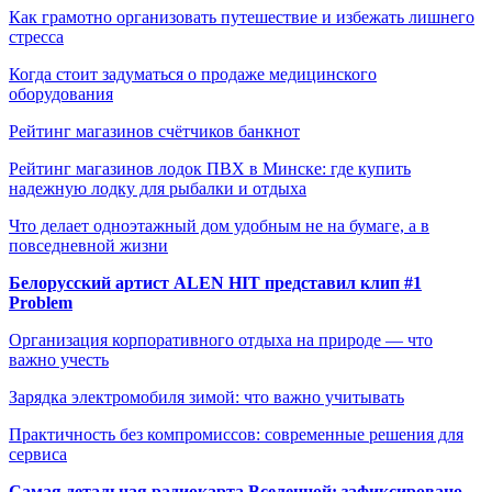
Как грамотно организовать путешествие и избежать лишнего
стресса
Когда стоит задуматься о продаже медицинского
оборудования
Рейтинг магазинов счётчиков банкнот
Рейтинг магазинов лодок ПВХ в Минске: где купить
надежную лодку для рыбалки и отдыха
Что делает одноэтажный дом удобным не на бумаге, а в
повседневной жизни
Белорусский артист ALEN HIT представил клип #1
Problem
Организация корпоративного отдыха на природе — что
важно учесть
Зарядка электромобиля зимой: что важно учитывать
Практичность без компромиссов: современные решения для
сервиса
Самая детальная радиокарта Вселенной: зафиксировано