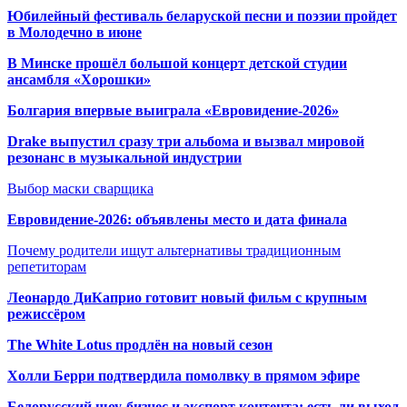
Юбилейный фестиваль беларуской песни и поэзии пройдет
в Молодечно в июне
В Минске прошёл большой концерт детской студии
ансамбля «Хорошки»
Болгария впервые выиграла «Евровидение-2026»
Drake выпустил сразу три альбома и вызвал мировой
резонанс в музыкальной индустрии
Выбор маски сварщика
Евровидение-2026: объявлены место и дата финала
Почему родители ищут альтернативы традиционным
репетиторам
Леонардо ДиКаприо готовит новый фильм с крупным
режиссёром
The White Lotus продлён на новый сезон
Холли Берри подтвердила помолвк
у в прямом эфире
Белорусский шоу-бизнес и экспорт контента: есть ли выход