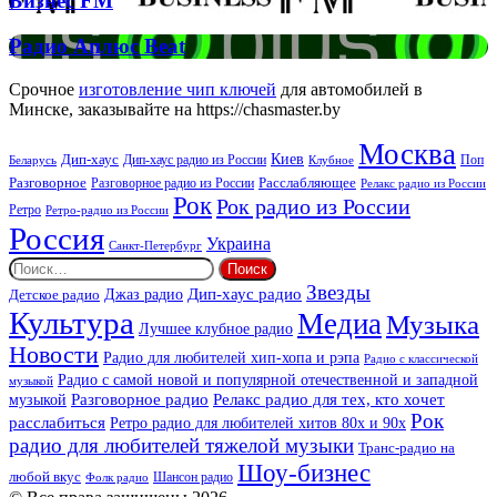
Бизнес FM
FM
Радио
Радио Аплюс Beat
Аплюс
Beat
Срочное
изготовление чип ключей
для автомобилей в
Минске, заказывайте на https://chasmaster.by
Москва
Киев
Дип-хаус
Дип-хаус радио из России
Клубное
Поп
Беларусь
Разговорное
Расслабляющее
Разговорное радио из России
Релакс радио из России
Рок
Рок радио из России
Ретро
Ретро-радио из России
Россия
Украина
Санкт-Петербург
Найти:
Звезды
Дип-хаус радио
Джаз радио
Детское радио
Культура
Медиа
Музыка
Лучшее клубное радио
Новости
Радио для любителей хип-хопа и рэпа
Радио с классической
Радио с самой новой и популярной отечественной и западной
музыкой
музыкой
Разговорное радио
Релакс радио для тех, кто хочет
Рок
расслабиться
Ретро радио для любителей хитов 80х и 90х
радио для любителей тяжелой музыки
Транс-радио на
Шоу-бизнес
любой вкус
Шансон радио
Фолк радио