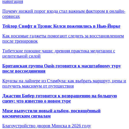
навигация
Почему низкий порог входа стал важным фактором в онлайн-
сервисах
Тейлор Свифт и Трэвис Келси поженились в Нью-Йорке
Как носимые гаджеты помогают следить за восстановлением
после тренировок
Тибетские поющие чаши: древняя практика медитации с
целительной силой
Британская группа Oasis готовится к масштабному туру
после воссоединения
Круизы на лайнере из Стамбула: как выбрать маршрут, цены и
получить максимум от путешествия
Джастин Бибер готовится к возвращению на большую
сцену: что известно о новом туре
Muse выпустили новый альбом, посвящённый
космическим сигналам
Благоустройство дворов Минска в 2026 году