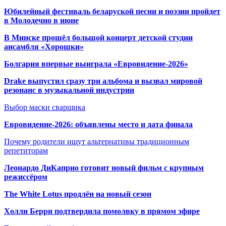
Юбилейный фестиваль беларуской песни и поэзии пройдет
в Молодечно в июне
В Минске прошёл большой концерт детской студии
ансамбля «Хорошки»
Болгария впервые выиграла «Евровидение-2026»
Drake выпустил сразу три альбома и вызвал мировой
резонанс в музыкальной индустрии
Выбор маски сварщика
Евровидение-2026: объявлены место и дата финала
Почему родители ищут альтернативы традиционным
репетиторам
Леонардо ДиКаприо готовит новый фильм с крупным
режиссёром
The White Lotus продлён на новый сезон
Холли Берри подтвердила помолвк
у в прямом эфире