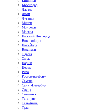
Кишинёв
Краснодар
Лаваль
Лион
Луганск
Минск
Монреаль
Москва
Нижний Новгород
Новосибирск
Нью-Йорк
Николаев
Одесса
Омск
Париж
Пермь
Рига
Ростов-на-Дону
Самара
Санкт-Петербург
Слуцк
Смоленск
Таганрог
Тель-Авив
Тула