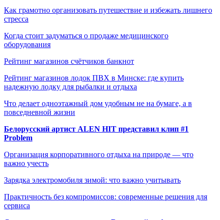
Как грамотно организовать путешествие и избежать лишнего
стресса
Когда стоит задуматься о продаже медицинского
оборудования
Рейтинг магазинов счётчиков банкнот
Рейтинг магазинов лодок ПВХ в Минске: где купить
надежную лодку для рыбалки и отдыха
Что делает одноэтажный дом удобным не на бумаге, а в
повседневной жизни
Белорусский артист ALEN HIT представил клип #1
Problem
Организация корпоративного отдыха на природе — что
важно учесть
Зарядка электромобиля зимой: что важно учитывать
Практичность без компромиссов: современные решения для
сервиса