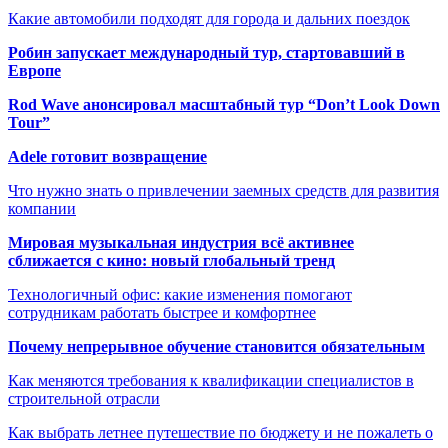
Какие автомобили подходят для города и дальних поездок
Робин запускает международный тур, стартовавший в
Европе
Rod Wave анонсировал масштабный тур “Don’t Look Down
Tour”
Adele готовит возвращение
Что нужно знать о привлечении заемных средств для развития
компании
Мировая музыкальная индустрия всё активнее
сближается с кино: новый глобальный тренд
Технологичный офис: какие изменения помогают
сотрудникам работать быстрее и комфортнее
Почему непрерывное обучение становится обязательным
Как меняются требования к квалификации специалистов в
строительной отрасли
Как выбрать летнее путешествие по бюджету и не пожалеть о