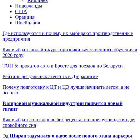
Кишинёв
Нидерланды
США
Франция
Швейцария
Где используются и почему их выбирают производственные
предприятия
Как выбрать онлайн-курс: признаки качественного обучения в
2026 году
ТОП 5: прокатов авто в Бресте для поездок по Беларуси
Рейтинг ритуальных агентств в Дзержинске
Почему подготовку к ЦТ и ЦЭ лучше начинать летом, а не
осенью
В мировой музыкальной индустрии появится новый
гигант
Как выбрать снотворное без рецепта: полное руководство для
спокойного сна
Эд Ширан задумался о паузе после нового этапа карьеры