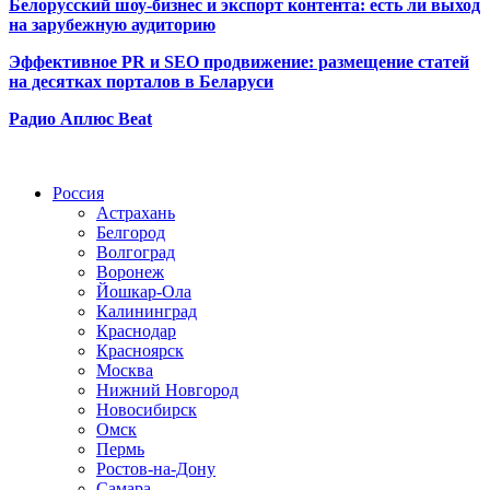
Белорусский шоу-бизнес и экспорт контента: есть ли выход
на зарубежную аудиторию
Эффективное PR и SEO продвижение:
размещение статей
на десятках порталов в Беларуси
Радио Аплюс Beat
Радио по странам
Россия
Астрахань
Белгород
Волгоград
Воронеж
Йошкар-Ола
Калининград
Краснодар
Красноярск
Москва
Нижний Новгород
Новосибирск
Омск
Пермь
Ростов-на-Дону
Самара