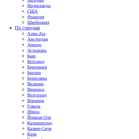
Молдова
Нидерланды
США
Франция
Швейцария
По городам
Алма-Ата
Амстердам
Ареццо
Астрахань
Баар
Белгород
Березники
Берлин
Борисовка
Вильнюс
Винница
Волгоград
Воронеж
Гомель
Ибица
Йошкар-Ола
Калининград
Калвер-Сити
Киев