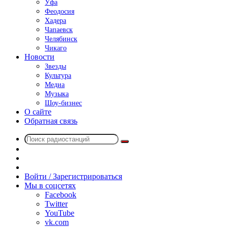
Уфа
Феодосия
Хадера
Чапаевск
Челябинск
Чикаго
Новости
Звезды
Культура
Медиа
Музыка
Шоу-бизнес
О сайте
Обратная связь
Поиск
Switch
радиостанций
skin
Sidebar
Случайное
радио
Войти / Зарегистрироваться
Мы в соцсетях
Facebook
Twitter
YouTube
vk.com