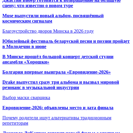
Джастин Бибер готовится к возвращению на большую
сцену: что известно о новом туре
Muse выпустили новый альбом, посвящённый
космическим сигналам
Благоустройство дворов Минска в 2026 году
Юбилейный фестиваль беларуской песни и поэзии пройдет
в Молодечно в июне
В Минске прошёл большой концерт детской студии
ансамбля «Хорошки»
Болгария впервые выиграла «Евровидение-2026»
Drake выпустил сразу три альбома и вызвал мировой
резонанс в музыкальной индустрии
Выбор маски сварщика
Евровидение-2026: объявлены место и дата финала
Почему родители ищут альтернативы традиционным
репетиторам