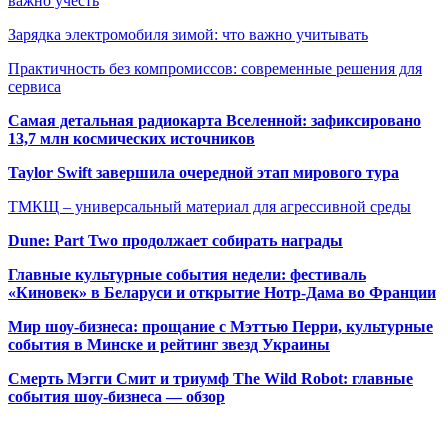
важно учесть
Зарядка электромобиля зимой: что важно учитывать
Практичность без компромиссов: современные решения для
сервиса
Самая детальная радиокарта Вселенной: зафиксировано
13,7 млн космических источников
Taylor Swift завершила очередной этап мирового тура
ТМКЩ – универсальный материал для агрессивной среды
Dune: Part Two продолжает собирать награды
Главные культурные события недели: фестиваль
«Киновек» в Беларуси и открытие Нотр-Дама во Франции
Мир шоу-бизнеса: прощание с Мэттью Перри, культурные
события в Минске и рейтинг звезд Украины
Смерть Мэгги Смит и триумф The Wild Robot: главные
события шоу-бизнеса — обзор
Популярные радиостанции