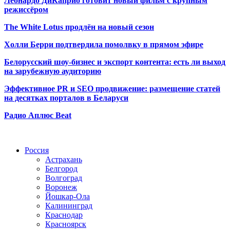
Леонардо ДиКаприо готовит новый фильм с крупным
режиссёром
The White Lotus продлён на новый сезон
Холли Берри подтвердила помолвк
у в прямом эфире
Белорусский шоу-бизнес и экспорт контента: есть ли выход
на зарубежную аудиторию
Эффективное PR и SEO продвижение:
размещение статей
на десятках порталов в Беларуси
Радио Аплюс Beat
Радио по странам
Россия
Астрахань
Белгород
Волгоград
Воронеж
Йошкар-Ола
Калининград
Краснодар
Красноярск