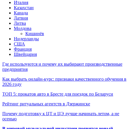
Италия
Казахстан
Канада
Латвия
Литва
Молдова
Кишинёв
Нидерланды
США
Франция
Швейцария
Где используются и почему их выбирают производственные
предприятия
Как выбрать онлайн-курс: признаки качественного обучения в
2026 году
ТОП 5: прокатов авто в Бресте для поездок по Беларуси
Рейтинг ритуальных агентств в Дзержинске
Почему подготовку к ЦТ и ЦЭ лучше начинать летом, а не
осенью
В мировой музыкальной индустрии появится новый