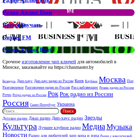
Радио Аплюс Рок
трек
Аплюс
Елтона
Рок
Джона
Радио
Радио Аплюс Deep
та
Аплюс
Брітні
Deep
Время
Время Звучать
Спірс
Звучать
Бизнес
Бизнес FM
FM
Радио
Радио Аплюс Beat
Аплюс
Beat
Срочное
изготовление чип ключей
для автомобилей в
Минске, заказывайте на https://chasmaster.by
Москва
Киев
Дип-хаус
Дип-хаус радио из России
Клубное
Поп
Беларусь
Разговорное
Расслабляющее
Разговорное радио из России
Релакс радио из России
Рок
Рок радио из России
Ретро
Ретро-радио из России
Россия
Украина
Санкт-Петербург
Найти:
Звезды
Дип-хаус радио
Джаз радио
Детское радио
Культура
Медиа
Музыка
Лучшее клубное радио
Новости
Радио для любителей хип-хопа и рэпа
Радио с классической