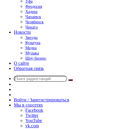
Уфа
Феодосия
Хадера
Чапаевск
Челябинск
Чикаго
Новости
Звезды
Культура
Медиа
Музыка
Шоу-бизнес
О сайте
Обратная связь
Поиск
Switch
радиостанций
skin
Sidebar
Случайное
радио
Войти / Зарегистрироваться
Мы в соцсетях
Facebook
Twitter
YouTube
vk.com