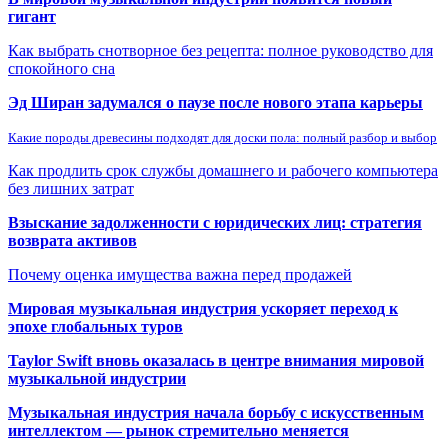
гигант
Как выбрать снотворное без рецепта: полное руководство для
спокойного сна
Эд Ширан задумался о паузе после нового этапа карьеры
Какие породы древесины подходят для доски пола: полный разбор и выбор
Как продлить срок службы домашнего и рабочего компьютера
без лишних затрат
Взыскание задолженности с юридических лиц: стратегия
возврата активов
Почему оценка имущества важна перед продажей
Мировая музыкальная индустрия ускоряет переход к
эпохе глобальных туров
Taylor Swift вновь оказалась в центре внимания мировой
музыкальной индустрии
Музыкальная индустрия начала борьбу с искусственным
интеллектом — рынок стремительно меняется