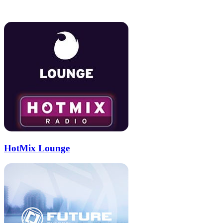
электронную
Похожие радио
почту
HotMix Lounge