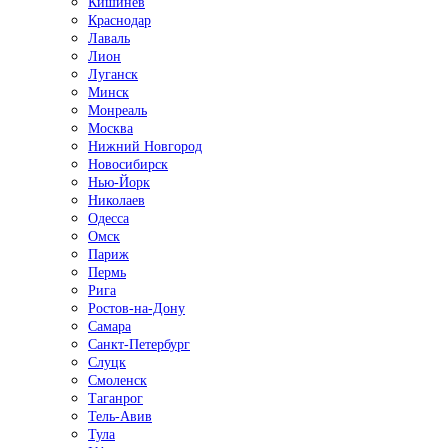
Кишинёв
Краснодар
Лаваль
Лион
Луганск
Минск
Монреаль
Москва
Нижний Новгород
Новосибирск
Нью-Йорк
Николаев
Одесса
Омск
Париж
Пермь
Рига
Ростов-на-Дону
Самара
Санкт-Петербург
Слуцк
Смоленск
Таганрог
Тель-Авив
Тула