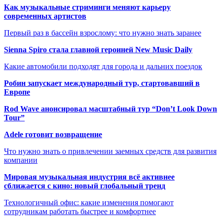
Как музыкальные стриминги меняют карьеру
современных артистов
Первый раз в бассейн взрослому: что нужно знать заранее
Sienna Spiro стала главной героиней New Music Daily
Какие автомобили подходят для города и дальних поездок
Робин запускает международный тур, стартовавший в
Европе
Rod Wave анонсировал масштабный тур “Don’t Look Down
Tour”
Adele готовит возвращение
Что нужно знать о привлечении заемных средств для развития
компании
Мировая музыкальная индустрия всё активнее
сближается с кино: новый глобальный тренд
Технологичный офис: какие изменения помогают
сотрудникам работать быстрее и комфортнее