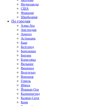
Молдова
Нидерланды
США
Франция
Швейцария
По городам
Алма-Ата
Амстердам
Ареццо
Астрахань
Баар
Белгород
Березники
Берлин
Борисовка
Вильнюс
Винница
Волгоград
Воронеж
Гомель
Ибица
Йошкар-Ола
Калининград
Калвер-Сити
Киев