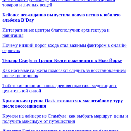
товаров и личных вещей
Бейонсе неожиданно выпустила новую песню к юбилею
альбома B’Day
Интегративные центры благополучия: архитектура и
навигация
Почему низкий порог входа стал важным фактором в онлайн-
сервисах
Тейлор Свифт и Трэвис Келси поженились в Нью-Йорке
Как носимые гаджеты помогают следить за восстановлением
после тренировок
Тибетские поющие чаши: древняя практика медитации с
целительной силой
Британская группа Oasis готовится к масштабному туру
после воссоединения
Круизы на лайнере из Стамбула: как выбрать маршрут, цены и
получить максимум от путешествия