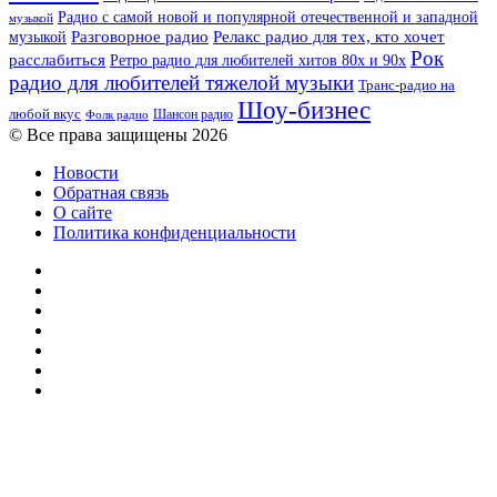
Радио с самой новой и популярной отечественной и западной
музыкой
музыкой
Разговорное радио
Релакс радио для тех, кто хочет
Рок
расслабиться
Ретро радио для любителей хитов 80х и 90х
радио для любителей тяжелой музыки
Транс-радио на
Шоу-бизнес
любой вкус
Шансон радио
Фолк радио
© Все права защищены 2026
Новости
Обратная связь
О сайте
Политика конфиденциальности
Facebook
Twitter
YouTube
vk.com
Одноклассники
Telegram
RSS
Кнопка
«Наверх»