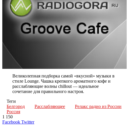
Великолепная подборка самой «вкусной» музыки в
стиле Lounge. Чашка крепкого ароматного кофе и
расслабляющие волны chillout — идеальное
сочетание для правильного настроя.
Теги
Белгород
Расслабляющее
Релакс радио из России
Россия
1 150
LinkedIn
Tumblr
Reddit
Вконтакте
Одноклассники
Skype
Messenger
Messenger
WhatsApp
Telegram
Viber
Line
Поделиться
Печатать
Facebook
Twitter
через