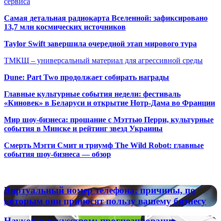
сервиса
Самая детальная радиокарта Вселенной: зафиксировано
13,7 млн космических источников
Taylor Swift завершила очередной этап мирового тура
ТМКЩ – универсальный материал для агрессивной среды
Dune: Part Two продолжает собирать награды
Главные культурные события недели: фестиваль
«Киновек» в Беларуси и открытие Нотр-Дама во Франции
Мир шоу-бизнеса: прощание с Мэттью Перри, культурные
события в Минске и рейтинг звезд Украины
Смерть Мэгги Смит и триумф The Wild Robot: главные
события шоу-бизнеса — обзор
Популярные радиостанции
Виртуальный
Виртуальный номер телефона: причины, по
номер
которым они приносят пользу вашему бизнесу
телефона:
причины,
Наукой
Наукой и искусством: прогнозирование