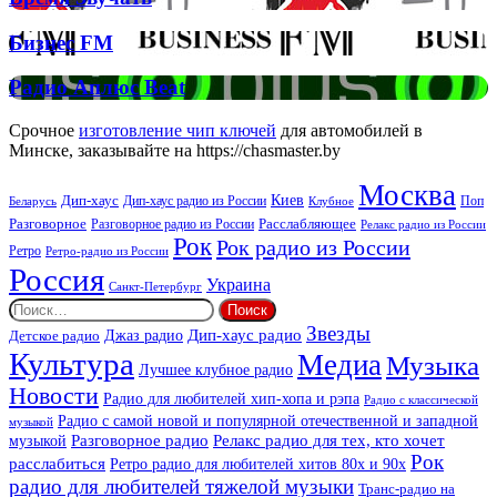
Спірс
Звучать
Бизнес
Бизнес FM
FM
Радио
Радио Аплюс Beat
Аплюс
Beat
Срочное
изготовление чип ключей
для автомобилей в
Минске, заказывайте на https://chasmaster.by
Москва
Киев
Дип-хаус
Дип-хаус радио из России
Клубное
Поп
Беларусь
Разговорное
Расслабляющее
Разговорное радио из России
Релакс радио из России
Рок
Рок радио из России
Ретро
Ретро-радио из России
Россия
Украина
Санкт-Петербург
Найти:
Звезды
Дип-хаус радио
Джаз радио
Детское радио
Культура
Медиа
Музыка
Лучшее клубное радио
Новости
Радио для любителей хип-хопа и рэпа
Радио с классической
Радио с самой новой и популярной отечественной и западной
музыкой
музыкой
Разговорное радио
Релакс радио для тех, кто хочет
Рок
расслабиться
Ретро радио для любителей хитов 80х и 90х
радио для любителей тяжелой музыки
Транс-радио на