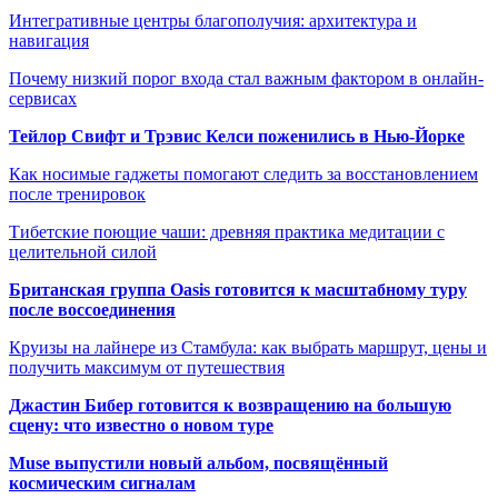
Интегративные центры благополучия: архитектура и
навигация
Почему низкий порог входа стал важным фактором в онлайн-
сервисах
Тейлор Свифт и Трэвис Келси поженились в Нью-Йорке
Как носимые гаджеты помогают следить за восстановлением
после тренировок
Тибетские поющие чаши: древняя практика медитации с
целительной силой
Британская группа Oasis готовится к масштабному туру
после воссоединения
Круизы на лайнере из Стамбула: как выбрать маршрут, цены и
получить максимум от путешествия
Джастин Бибер готовится к возвращению на большую
сцену: что известно о новом туре
Muse выпустили новый альбом, посвящённый
космическим сигналам