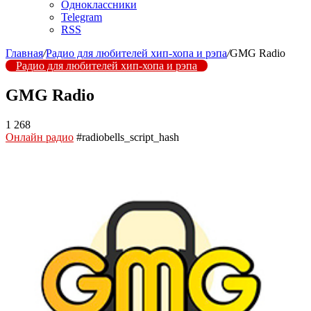
Одноклассники
Telegram
RSS
Главная
/
Радио для любителей хип-хопа и рэпа
/
GMG Radio
Радио для любителей хип-хопа и рэпа
GMG Radio
1 268
Онлайн радио
#radiobells_script_hash