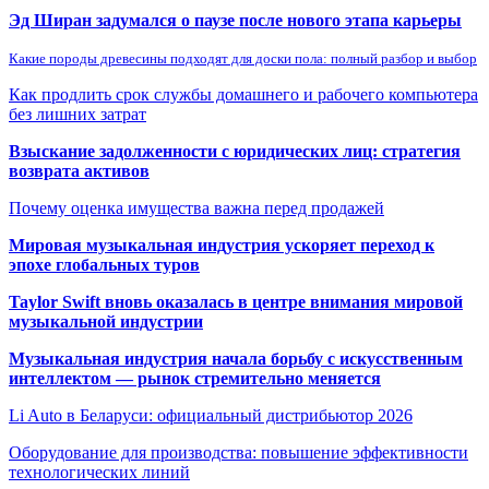
Эд Ширан задумался о паузе после нового этапа карьеры
Какие породы древесины подходят для доски пола: полный разбор и выбор
Как продлить срок службы домашнего и рабочего компьютера
без лишних затрат
Взыскание задолженности с юридических лиц: стратегия
возврата активов
Почему оценка имущества важна перед продажей
Мировая музыкальная индустрия ускоряет переход к
эпохе глобальных туров
Taylor Swift вновь оказалась в центре внимания мировой
музыкальной индустрии
Музыкальная индустрия начала борьбу с искусственным
интеллектом — рынок стремительно меняется
Li Auto в Беларуси: официальный дистрибьютор 2026
Оборудование для производства: повышение эффективности
технологических линий