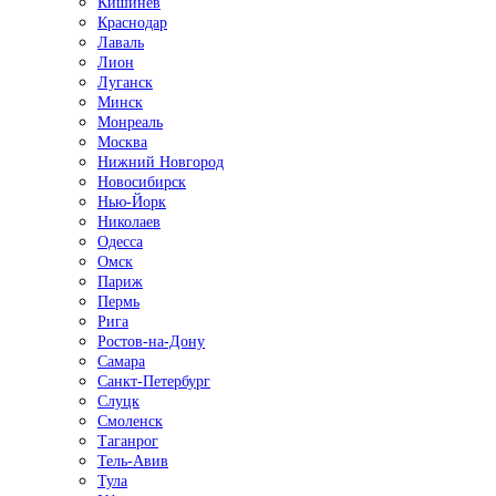
Кишинёв
Краснодар
Лаваль
Лион
Луганск
Минск
Монреаль
Москва
Нижний Новгород
Новосибирск
Нью-Йорк
Николаев
Одесса
Омск
Париж
Пермь
Рига
Ростов-на-Дону
Самара
Санкт-Петербург
Слуцк
Смоленск
Таганрог
Тель-Авив
Тула