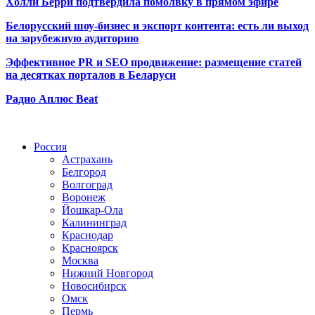
Холли Берри подтвердила помолвк
у в прямом эфире
Белорусский шоу-бизнес и экспорт контента: есть ли выход
на зарубежную аудиторию
Эффективное PR и SEO продвижение:
размещение статей
на десятках порталов в Беларуси
Радио Аплюс Beat
Радио по странам
Россия
Астрахань
Белгород
Волгоград
Воронеж
Йошкар-Ола
Калининград
Краснодар
Красноярск
Москва
Нижний Новгород
Новосибирск
Омск
Пермь