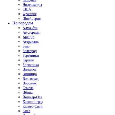
Молдова
Нидерланды
США
Франция
Швейцария
По городам
Алма-Ата
Амстердам
Ареццо
Астрахань
Баар
Белгород
Березники
Берлин
Борисовка
Вильнюс
Винница
Волгоград
Воронеж
Гомель
Ибица
Йошкар-Ола
Калининград
Калвер-Сити
Киев