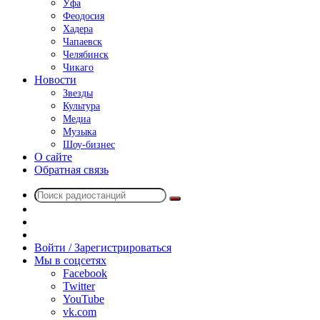
Уфа
Феодосия
Хадера
Чапаевск
Челябинск
Чикаго
Новости
Звезды
Культура
Медиа
Музыка
Шоу-бизнес
О сайте
Обратная связь
Поиск
Switch
радиостанций
skin
Sidebar
Случайное
радио
Войти / Зарегистрироваться
Мы в соцсетях
Facebook
Twitter
YouTube
vk.com