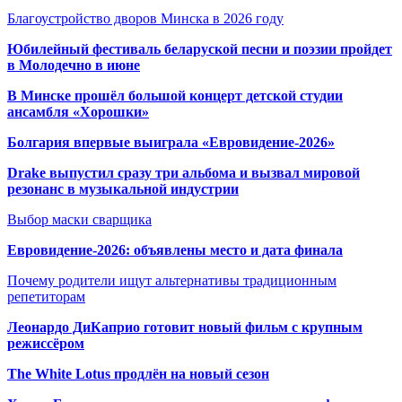
Благоустройство дворов Минска в 2026 году
Юбилейный фестиваль беларуской песни и поэзии пройдет
в Молодечно в июне
В Минске прошёл большой концерт детской студии
ансамбля «Хорошки»
Болгария впервые выиграла «Евровидение-2026»
Drake выпустил сразу три альбома и вызвал мировой
резонанс в музыкальной индустрии
Выбор маски сварщика
Евровидение-2026: объявлены место и дата финала
Почему родители ищут альтернативы традиционным
репетиторам
Леонардо ДиКаприо готовит новый фильм с крупным
режиссёром
The White Lotus продлён на новый сезон