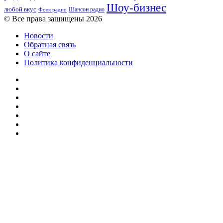
Шоу-бизнес
любой вкус
Шансон радио
Фолк радио
© Все права защищены 2026
Новости
Обратная связь
О сайте
Политика конфиденциальности
Facebook
Twitter
YouTube
vk.com
Одноклассники
Telegram
RSS
Кнопка
«Наверх»