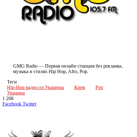
GMG Radio — Первая онлайн станция без рекламы,
музыка в стилях Hip Hop, Afro, Pop.
Теги
Hip-Hop радио из Украины
Киев
Рэп
Украина
1 268
LinkedIn
Tumblr
Reddit
Вконтакте
Одноклассники
Skype
Messenger
Messenger
WhatsApp
Telegram
Viber
Line
Поделиться
Печатать
Facebook
Twitter
через
электронную
Похожие радио
почту