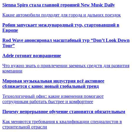
Sienna Spiro стала главной героиней New Music Daily
Какие автомобили подходят для города и дальних поездок
Робин запускает международный тур, стартовавший в
Европе
Rod Wave анонсировал масштабный тур “Don’t Look Down
Tour”
Adele готовит возвращение
Что нужно знать о привлечении заемных средств для развития
компании
Мировая музыкальная индустрия всё активнее
сближается с кино: новый глобальный тренд
Технологичный офис: какие изменения помогают
сотрудникам работать быстрее и комфортнее
Почему непрерывное обучение становится обязательным
Как меняются требования к квалификации специалистов в
строительной отрасли