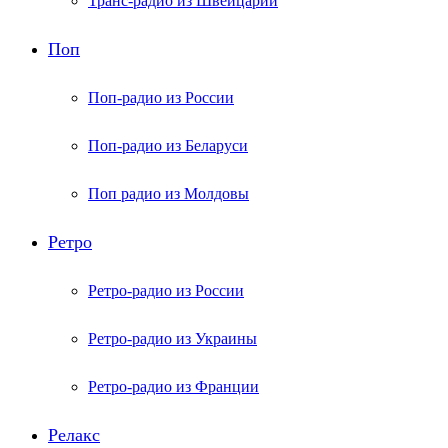
Транс-радио из Швейцарии
Поп
Поп-радио из России
Поп-радио из Беларуси
Поп радио из Молдовы
Ретро
Ретро-радио из России
Ретро-радио из Украины
Ретро-радио из Франции
Релакс