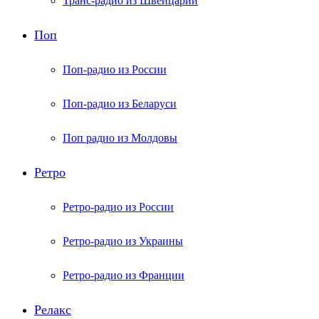
Транс-радио из Швейцарии
Поп
Поп-радио из России
Поп-радио из Беларуси
Поп радио из Молдовы
Ретро
Ретро-радио из России
Ретро-радио из Украины
Ретро-радио из Франции
Релакс