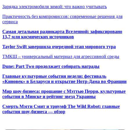
Зарядка электромобиля зимой: что важно учитывать
Практичность без компромиссов: современные решения для
сервиса
Самая детальная радиокарта Вселенной: зафиксировано
13,7 млн космических источников
Taylor Swift завершила очередной этап мирового тура
ТМКЩ – универсальный материал для агрессивной среды
Dune: Part Two продолжает собирать награды
Главные культурные события недели: фестиваль
«Киновек» в Беларуси и открытие Нотр-Дама во Франции
Мир шоу-бизнеса: прощание с Мэттью Перри, культурные
события в Минске и рейтинг звезд Украины
Смерть Мэгги Смит и триумф The Wild Robot: главные
события шоу-бизнеса — обзор
Популярные радиостанции