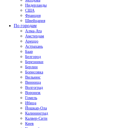
Молдова
Нидерланды
США
Франция
Швейцария
По городам
Алма-Ата
Амстердам
Ареццо
Астрахань
Баар
Белгород
Березники
Берлин
Борисовка
Вильнюс
Винница
Волгоград
Воронеж
Гомель
Ибица
Йошкар-Ола
Калининград
Калвер-Сити
Киев