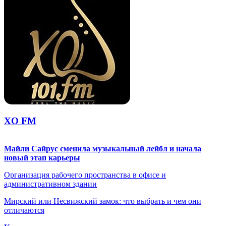
XO FM
Майли Сайрус сменила музыкальный лейбл и начала
новый этап карьеры
Организация рабочего пространства в офисе и
административном здании
Мирский или Несвижский замок: что выбрать и чем они
отличаются