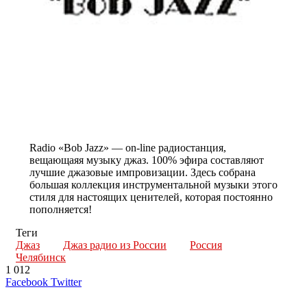
Radio «Bob Jazz» — on-line радиостанция,
вещающаяя музыку джаз. 100% эфира составляют
лучшие джазовые импровизации. Здесь собрана
большая коллекция инструментальной музыки этого
стиля для настоящих ценителей, которая постоянно
пополняется!
Теги
Джаз
Джаз радио из России
Россия
Челябинск
1 012
LinkedIn
Tumblr
Reddit
Вконтакте
Одноклассники
Skype
Messenger
Messenger
WhatsApp
Telegram
Viber
Line
Поделиться
Печатать
Facebook
Twitter
через
электронную