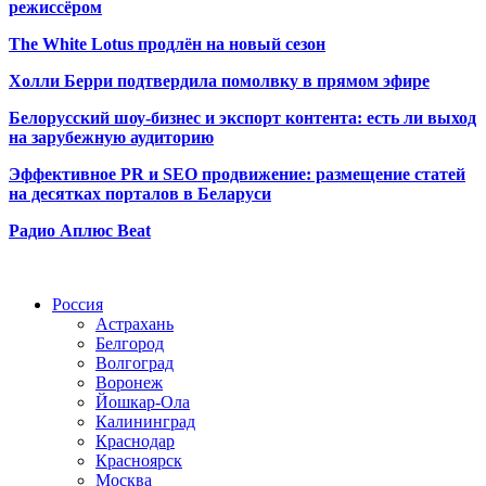
режиссёром
The White Lotus продлён на новый сезон
Холли Берри подтвердила помолвк
у в прямом эфире
Белорусский шоу-бизнес и экспорт контента: есть ли выход
на зарубежную аудиторию
Эффективное PR и SEO продвижение:
размещение статей
на десятках порталов в Беларуси
Радио Аплюс Beat
Радио по странам
Россия
Астрахань
Белгород
Волгоград
Воронеж
Йошкар-Ола
Калининград
Краснодар
Красноярск
Москва