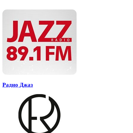
Похожие радио
почту
Радио Джаз