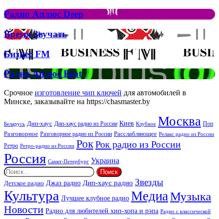
Аплюс
Елтона
Рок
Джона
Радио
Радио Аплюс Deep
та
Аплюс
Брітні
Deep
Время
Время Звучать
Спірс
Звучать
Бизнес
Бизнес FM
FM
Радио
Радио Аплюс Beat
Аплюс
Beat
Срочное
изготовление чип ключей
для автомобилей в
Минске, заказывайте на https://chasmaster.by
Москва
Киев
Дип-хаус
Дип-хаус радио из России
Клубное
Поп
Беларусь
Разговорное
Расслабляющее
Разговорное радио из России
Релакс радио из России
Рок
Рок радио из России
Ретро
Ретро-радио из России
Россия
Украина
Санкт-Петербург
Найти:
Звезды
Дип-хаус радио
Джаз радио
Детское радио
Культура
Медиа
Музыка
Лучшее клубное радио
Новости
Радио для любителей хип-хопа и рэпа
Радио с классической