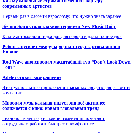
Как музыкальные стриминги меняют карьеру
современных артистов
Первый раз в бассейн взрослому: что нужно знать заранее
Sienna Spiro стала главной героиней New Music Daily
Какие автомобили подходят для города и дальних поездок
Робин запускает международный тур, стартовавший в
Европе
Rod Wave анонсировал масштабный тур “Don’t Look Down
Tour”
Adele готовит возвращение
Что нужно знать о привлечении заемных средств для развития
компании
Мировая музыкальная индустрия всё активнее
сближается с кино: новый глобальный тренд
Технологичный офис: какие изменения помогают
сотрудникам работать быстрее и комфортнее