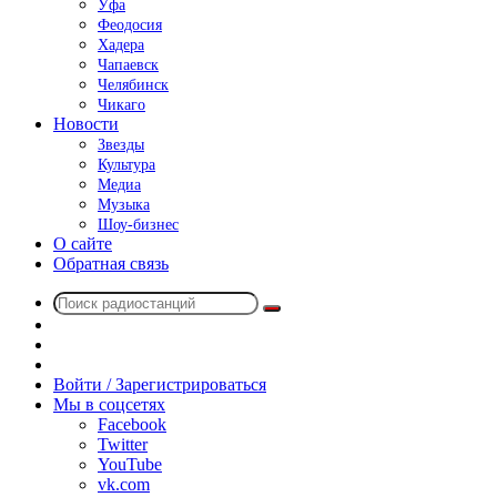
Уфа
Феодосия
Хадера
Чапаевск
Челябинск
Чикаго
Новости
Звезды
Культура
Медиа
Музыка
Шоу-бизнес
О сайте
Обратная связь
Поиск
Switch
радиостанций
skin
Sidebar
Случайное
радио
Войти / Зарегистрироваться
Мы в соцсетях
Facebook
Twitter
YouTube
vk.com