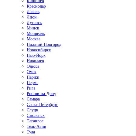
Кишинёв
Краснодар
Лаваль
Лион
Луганск
Минск
Монреаль
Москва
Нижний Новгород
Новосибирск
Нью-Йорк
Николаев
Одесса
Омск
Париж
Пермь
Рига
Ростов-на-Дону
Самара
Санкт-Петербург
Слуцк
Смоленск
Таганрог
Тель-Авив
Тула