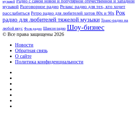
Радио с самой новой и популярной отечественной и западной
музыкой
музыкой
Разговорное радио
Релакс радио для тех, кто хочет
Рок
расслабиться
Ретро радио для любителей хитов 80х и 90х
радио для любителей тяжелой музыки
Транс-радио на
Шоу-бизнес
любой вкус
Шансон радио
Фолк радио
© Все права защищены 2026
Новости
Обратная связь
О сайте
Политика конфиденциальности
Facebook
Twitter
YouTube
vk.com
Одноклассники
Telegram
RSS
Кнопка
«Наверх»