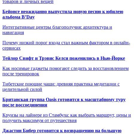
товаров и личных вещей
Бейонсе неожиданно выпустила новую песню к юбилею
альбома B’Day
Интегративные центры благополучия: архитектура и
навигация
Почему низкий порог входа стал важным фактором в онлайн-
сервисах
Тейлор Свифт и Трэвис Келси поженились в Нью-Йорке
Как носимые гаджеты помогают следить за восстановлением
после тренировок
Тибетские поющие чаши: древняя практика медитации с
целительной силой
Британская группа Oasis готовится к масштабному туру
после воссоединения
Круизы на лайнере из Стамбула: как выбрать маршрут, цены и
получить максимум от путешествия
Джастин Бибер готовится к возвращению на большую