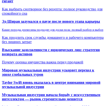
гигант
Как выбрать снотворное без рецепта: полное руководство для
спокойного сна
Эд Ширан задумался о паузе после нового этапа карьеры
Какие породы древесины подходят для доски пола: полный разбор и выбор
Как продлить срок службы домашнего и рабочего компьютера
без лишних затрат
Взыскание задолженности с юридических лиц: стратегия
возврата активов
Почему оценка имущества важна перед продажей
Мировая музыкальная индустрия ускоряет переход к
эпохе глобальных туров
Taylor Swift вновь оказалась в центре внимания мировой
музыкальной индустрии
Музыкальная индустрия начала борьбу с искусственным
интеллектом — рынок стремительно меняется