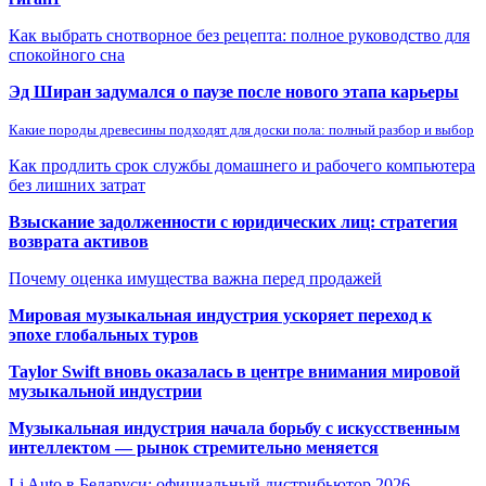
Как выбрать снотворное без рецепта: полное руководство для
спокойного сна
Эд Ширан задумался о паузе после нового этапа карьеры
Какие породы древесины подходят для доски пола: полный разбор и выбор
Как продлить срок службы домашнего и рабочего компьютера
без лишних затрат
Взыскание задолженности с юридических лиц: стратегия
возврата активов
Почему оценка имущества важна перед продажей
Мировая музыкальная индустрия ускоряет переход к
эпохе глобальных туров
Taylor Swift вновь оказалась в центре внимания мировой
музыкальной индустрии
Музыкальная индустрия начала борьбу с искусственным
интеллектом — рынок стремительно меняется
Li Auto в Беларуси: официальный дистрибьютор 2026