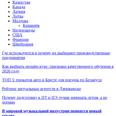
Казахстан
Канада
Латвия
Литва
Молдова
Кишинёв
Нидерланды
США
Франция
Швейцария
Где используются и почему их выбирают производственные
предприятия
Как выбрать онлайн-курс: признаки качественного обучения в
2026 году
ТОП 5: прокатов авто в Бресте для поездок по Беларуси
Рейтинг ритуальных агентств в Дзержинске
Почему подготовку к ЦТ и ЦЭ лучше начинать летом, а не
осенью
В мировой музыкальной индустрии появится новый
гигант