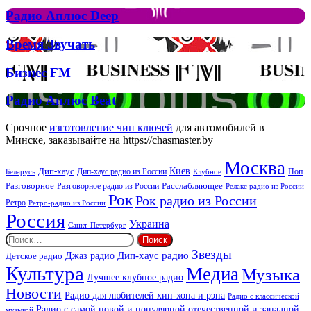
Елтона
Рок
Джона
Радио
Радио Аплюс Deep
та
Аплюс
Брітні
Deep
Время
Время Звучать
Спірс
Звучать
Бизнес
Бизнес FM
FM
Радио
Радио Аплюс Beat
Аплюс
Beat
Срочное
изготовление чип ключей
для автомобилей в
Минске, заказывайте на https://chasmaster.by
Москва
Киев
Дип-хаус
Дип-хаус радио из России
Клубное
Поп
Беларусь
Разговорное
Расслабляющее
Разговорное радио из России
Релакс радио из России
Рок
Рок радио из России
Ретро
Ретро-радио из России
Россия
Украина
Санкт-Петербург
Найти:
Звезды
Дип-хаус радио
Джаз радио
Детское радио
Культура
Медиа
Музыка
Лучшее клубное радио
Новости
Радио для любителей хип-хопа и рэпа
Радио с классической
Радио с самой новой и популярной отечественной и западной
музыкой