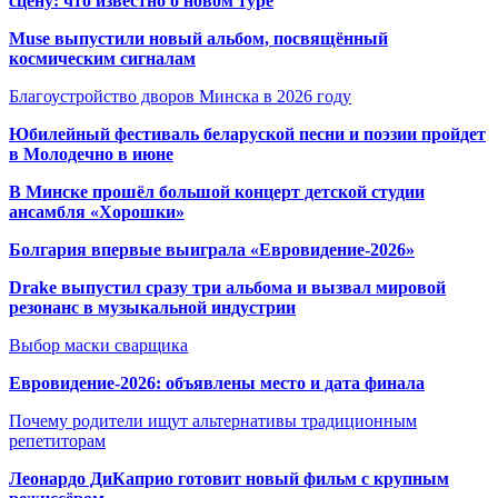
сцену: что известно о новом туре
Muse выпустили новый альбом, посвящённый
космическим сигналам
Благоустройство дворов Минска в 2026 году
Юбилейный фестиваль беларуской песни и поэзии пройдет
в Молодечно в июне
В Минске прошёл большой концерт детской студии
ансамбля «Хорошки»
Болгария впервые выиграла «Евровидение-2026»
Drake выпустил сразу три альбома и вызвал мировой
резонанс в музыкальной индустрии
Выбор маски сварщика
Евровидение-2026: объявлены место и дата финала
Почему родители ищут альтернативы традиционным
репетиторам
Леонардо ДиКаприо готовит новый фильм с крупным