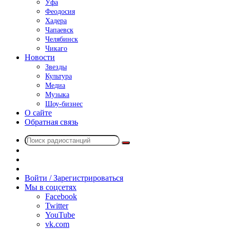
Уфа
Феодосия
Хадера
Чапаевск
Челябинск
Чикаго
Новости
Звезды
Культура
Медиа
Музыка
Шоу-бизнес
О сайте
Обратная связь
Поиск
Switch
радиостанций
skin
Sidebar
Случайное
радио
Войти / Зарегистрироваться
Мы в соцсетях
Facebook
Twitter
YouTube
vk.com