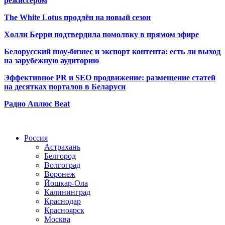
режиссёром
The White Lotus продлён на новый сезон
Холли Берри подтвердила помолвк
у в прямом эфире
Белорусский шоу-бизнес и экспорт контента: есть ли выход
на зарубежную аудиторию
Эффективное PR и SEO продвижение:
размещение статей
на десятках порталов в Беларуси
Радио Аплюс Beat
Радио по странам
Россия
Астрахань
Белгород
Волгоград
Воронеж
Йошкар-Ола
Калининград
Краснодар
Красноярск
Москва