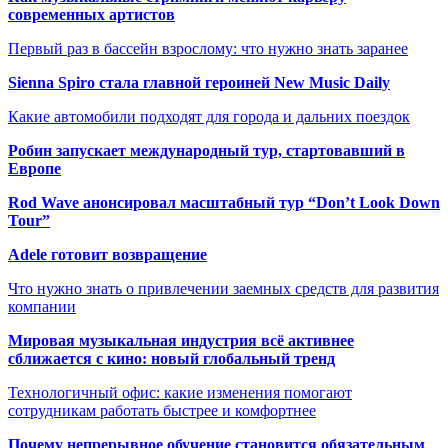
современных артистов
Первый раз в бассейн взрослому: что нужно знать заранее
Sienna Spiro стала главной героиней New Music Daily
Какие автомобили подходят для города и дальних поездок
Робин запускает международный тур, стартовавший в
Европе
Rod Wave анонсировал масштабный тур “Don’t Look Down
Tour”
Adele готовит возвращение
Что нужно знать о привлечении заемных средств для развития
компании
Мировая музыкальная индустрия всё активнее
сближается с кино: новый глобальный тренд
Технологичный офис: какие изменения помогают
сотрудникам работать быстрее и комфортнее
Почему непрерывное обучение становится обязательным