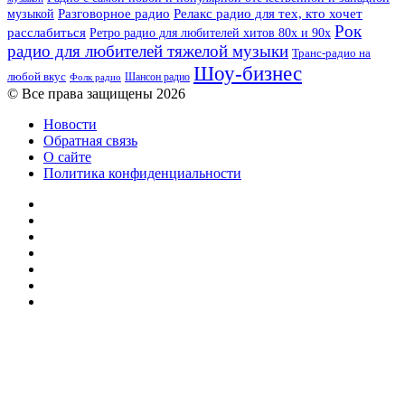
музыкой
Разговорное радио
Релакс радио для тех, кто хочет
Рок
расслабиться
Ретро радио для любителей хитов 80х и 90х
радио для любителей тяжелой музыки
Транс-радио на
Шоу-бизнес
любой вкус
Шансон радио
Фолк радио
© Все права защищены 2026
Новости
Обратная связь
О сайте
Политика конфиденциальности
Facebook
Twitter
YouTube
vk.com
Одноклассники
Telegram
RSS
Кнопка
«Наверх»