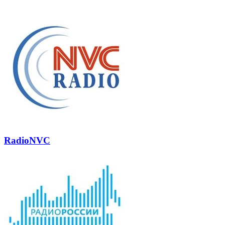
почту
RadioNVC