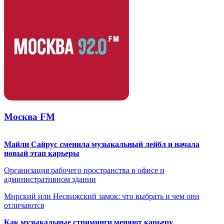
Москва FM
Майли Сайрус сменила музыкальный лейбл и начала
новый этап карьеры
Организация рабочего пространства в офисе и
административном здании
Мирский или Несвижский замок: что выбрать и чем они
отличаются
Как музыкальные стриминги меняют карьеру