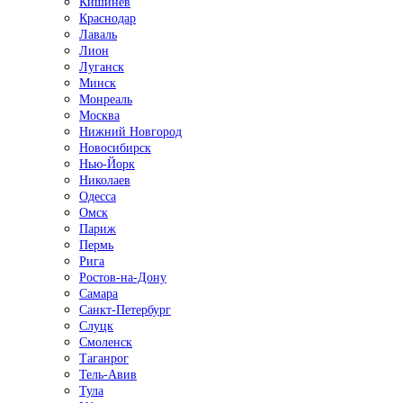
Кишинёв
Краснодар
Лаваль
Лион
Луганск
Минск
Монреаль
Москва
Нижний Новгород
Новосибирск
Нью-Йорк
Николаев
Одесса
Омск
Париж
Пермь
Рига
Ростов-на-Дону
Самара
Санкт-Петербург
Слуцк
Смоленск
Таганрог
Тель-Авив
Тула