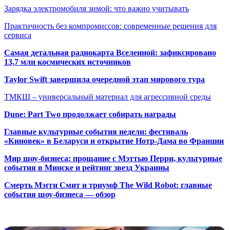
Зарядка электромобиля зимой: что важно учитывать
Практичность без компромиссов: современные решения для
сервиса
Самая детальная радиокарта Вселенной: зафиксировано
13,7 млн космических источников
Taylor Swift завершила очередной этап мирового тура
ТМКЩ – универсальный материал для агрессивной среды
Dune: Part Two продолжает собирать награды
Главные культурные события недели: фестиваль
«Киновек» в Беларуси и открытие Нотр-Дама во Франции
Мир шоу-бизнеса: прощание с Мэттью Перри, культурные
события в Минске и рейтинг звезд Украины
Смерть Мэгги Смит и триумф The Wild Robot: главные
события шоу-бизнеса — обзор
Популярные радиостанции