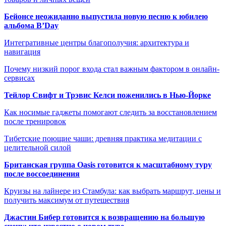
Бейонсе неожиданно выпустила новую песню к юбилею
альбома B’Day
Интегративные центры благополучия: архитектура и
навигация
Почему низкий порог входа стал важным фактором в онлайн-
сервисах
Тейлор Свифт и Трэвис Келси поженились в Нью-Йорке
Как носимые гаджеты помогают следить за восстановлением
после тренировок
Тибетские поющие чаши: древняя практика медитации с
целительной силой
Британская группа Oasis готовится к масштабному туру
после воссоединения
Круизы на лайнере из Стамбула: как выбрать маршрут, цены и
получить максимум от путешествия
Джастин Бибер готовится к возвращению на большую