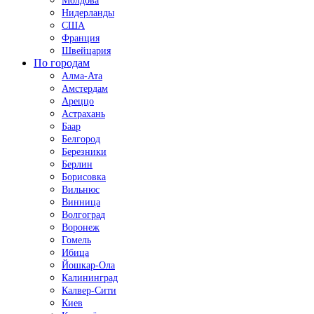
Молдова
Нидерланды
США
Франция
Швейцария
По городам
Алма-Ата
Амстердам
Ареццо
Астрахань
Баар
Белгород
Березники
Берлин
Борисовка
Вильнюс
Винница
Волгоград
Воронеж
Гомель
Ибица
Йошкар-Ола
Калининград
Калвер-Сити
Киев