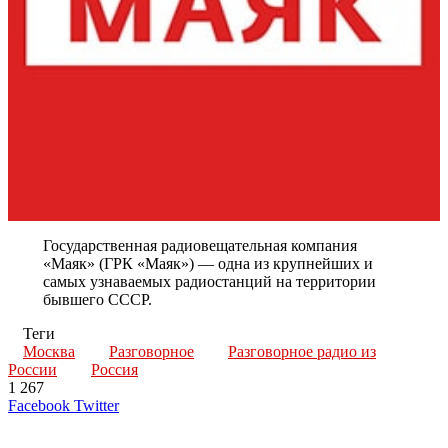
Государственная радиовещательная компания
«Маяк» (ГРК «Маяк») — одна из крупнейших и
самых узнаваемых радиостанций на территории
бывшего СССР.
Теги
Москва
Разговорное
Разговорное радио из
России
Россия
1 267
LinkedIn
Tumblr
Reddit
Вконтакте
Одноклассники
Skype
Messenger
Messenger
WhatsApp
Telegram
Viber
Line
Поделиться
Печатать
Facebook
Twitter
через
электронную
Похожие радио