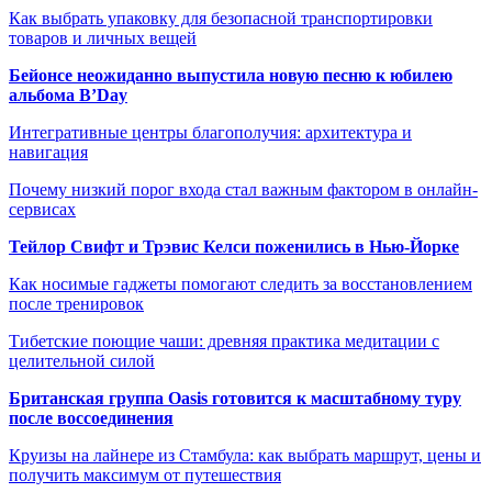
Как выбрать упаковку для безопасной транспортировки
товаров и личных вещей
Бейонсе неожиданно выпустила новую песню к юбилею
альбома B’Day
Интегративные центры благополучия: архитектура и
навигация
Почему низкий порог входа стал важным фактором в онлайн-
сервисах
Тейлор Свифт и Трэвис Келси поженились в Нью-Йорке
Как носимые гаджеты помогают следить за восстановлением
после тренировок
Тибетские поющие чаши: древняя практика медитации с
целительной силой
Британская группа Oasis готовится к масштабному туру
после воссоединения
Круизы на лайнере из Стамбула: как выбрать маршрут, цены и
получить максимум от путешествия