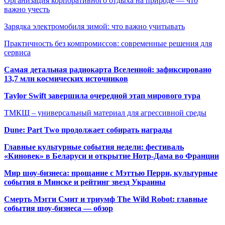
Организация корпоративного отдыха на природе — что
важно учесть
Зарядка электромобиля зимой: что важно учитывать
Практичность без компромиссов: современные решения для
сервиса
Самая детальная радиокарта Вселенной: зафиксировано
13,7 млн космических источников
Taylor Swift завершила очередной этап мирового тура
ТМКЩ – универсальный материал для агрессивной среды
Dune: Part Two продолжает собирать награды
Главные культурные события недели: фестиваль
«Киновек» в Беларуси и открытие Нотр-Дама во Франции
Мир шоу-бизнеса: прощание с Мэттью Перри, культурные
события в Минске и рейтинг звезд Украины
Смерть Мэгги Смит и триумф The Wild Robot: главные
события шоу-бизнеса — обзор