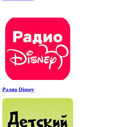
через
электронную
Похожие радио
почту
Радио Disney