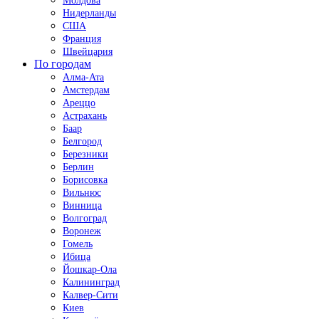
Молдова
Нидерланды
США
Франция
Швейцария
По городам
Алма-Ата
Амстердам
Ареццо
Астрахань
Баар
Белгород
Березники
Берлин
Борисовка
Вильнюс
Винница
Волгоград
Воронеж
Гомель
Ибица
Йошкар-Ола
Калининград
Калвер-Сити
Киев