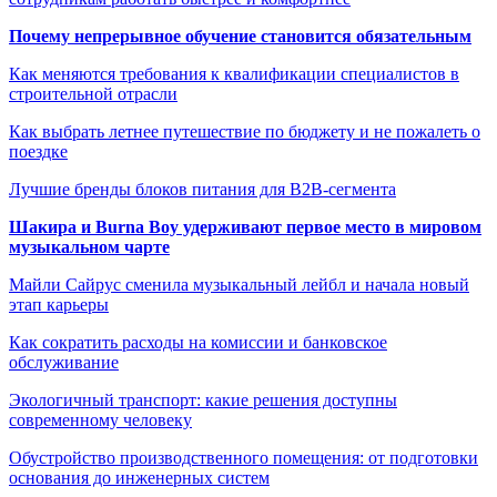
Почему непрерывное обучение становится обязательным
Как меняются требования к квалификации специалистов в
строительной отрасли
Как выбрать летнее путешествие по бюджету и не пожалеть о
поездке
Лучшие бренды блоков питания для B2B-сегмента
Шакира и Burna Boy удерживают первое место в мировом
музыкальном чарте
Майли Сайрус сменила музыкальный лейбл и начала новый
этап карьеры
Как сократить расходы на комиссии и банковское
обслуживание
Экологичный транспорт: какие решения доступны
современному человеку
Обустройство производственного помещения: от подготовки
основания до инженерных систем