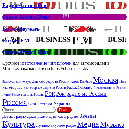
на
Радио
Радио Аплюс Рок
трек
Аплюс
Елтона
Рок
Джона
Радио
Радио Аплюс Deep
та
Аплюс
Брітні
Deep
Время
Время Звучать
Спірс
Звучать
Бизнес
Бизнес FM
FM
Радио
Радио Аплюс Beat
Аплюс
Beat
Срочное
изготовление чип ключей
для автомобилей в
Минске, заказывайте на https://chasmaster.by
Москва
Киев
Дип-хаус
Дип-хаус радио из России
Клубное
Поп
Беларусь
Разговорное
Расслабляющее
Разговорное радио из России
Релакс радио из России
Рок
Рок радио из России
Ретро
Ретро-радио из России
Россия
Украина
Санкт-Петербург
Найти:
Звезды
Дип-хаус радио
Джаз радио
Детское радио
Культура
Медиа
Музыка
Лучшее клубное радио