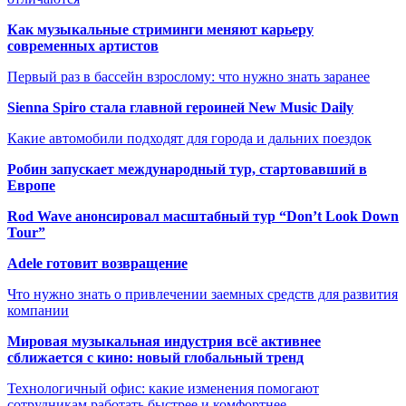
Как музыкальные стриминги меняют карьеру
современных артистов
Первый раз в бассейн взрослому: что нужно знать заранее
Sienna Spiro стала главной героиней New Music Daily
Какие автомобили подходят для города и дальних поездок
Робин запускает международный тур, стартовавший в
Европе
Rod Wave анонсировал масштабный тур “Don’t Look Down
Tour”
Adele готовит возвращение
Что нужно знать о привлечении заемных средств для развития
компании
Мировая музыкальная индустрия всё активнее
сближается с кино: новый глобальный тренд
Технологичный офис: какие изменения помогают
сотрудникам работать быстрее и комфортнее