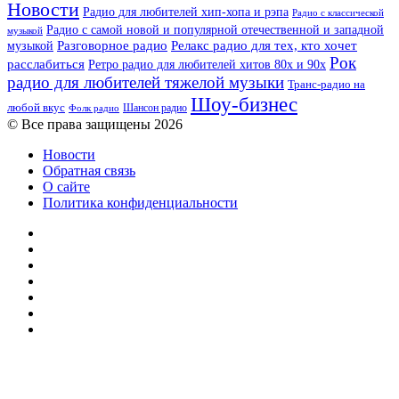
Новости
Радио для любителей хип-хопа и рэпа
Радио с классической
Радио с самой новой и популярной отечественной и западной
музыкой
музыкой
Разговорное радио
Релакс радио для тех, кто хочет
Рок
расслабиться
Ретро радио для любителей хитов 80х и 90х
радио для любителей тяжелой музыки
Транс-радио на
Шоу-бизнес
любой вкус
Шансон радио
Фолк радио
© Все права защищены 2026
Новости
Обратная связь
О сайте
Политика конфиденциальности
Facebook
Twitter
YouTube
vk.com
Одноклассники
Telegram
RSS
Кнопка
«Наверх»