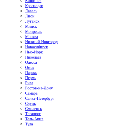
Кишинёв
Краснодар
Лаваль
Лион
Луганск
Минск
Монреаль
Москва
Нижний Новгород
Новосибирск
Нью-Йорк
Николаев
Одесса
Омск
Париж
Пермь
Рига
Ростов-на-Дону
Самара
Санкт-Петербург
Слуцк
Смоленск
Таганрог
Тель-Авив
Тула