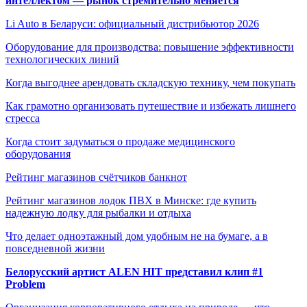
интеллектом — рынок стремительно меняется
Li Auto в Беларуси: официальный дистрибьютор 2026
Оборудование для производства: повышение эффективности
технологических линий
Когда выгоднее арендовать складскую технику, чем покупать
Как грамотно организовать путешествие и избежать лишнего
стресса
Когда стоит задуматься о продаже медицинского
оборудования
Рейтинг магазинов счётчиков банкнот
Рейтинг магазинов лодок ПВХ в Минске: где купить
надежную лодку для рыбалки и отдыха
Что делает одноэтажный дом удобным не на бумаге, а в
повседневной жизни
Белорусский артист ALEN HIT представил клип #1
Problem