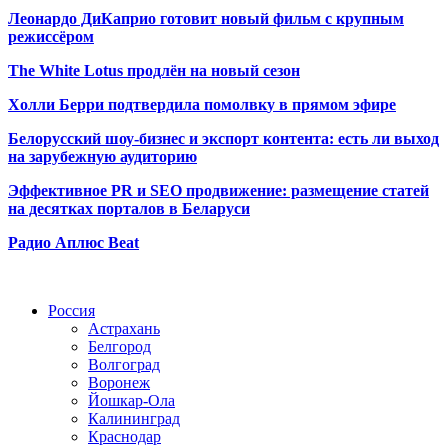
Леонардо ДиКаприо готовит новый фильм с крупным
режиссёром
The White Lotus продлён на новый сезон
Холли Берри подтвердила помолвк
у в прямом эфире
Белорусский шоу-бизнес и экспорт контента: есть ли выход
на зарубежную аудиторию
Эффективное PR и SEO продвижение:
размещение статей
на десятках порталов в Беларуси
Радио Аплюс Beat
Радио по странам
Россия
Астрахань
Белгород
Волгоград
Воронеж
Йошкар-Ола
Калининград
Краснодар