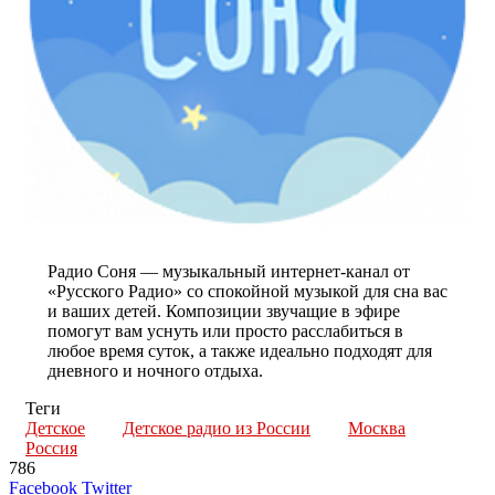
Радио Соня — музыкальный интернет-канал от
«Русского Радио» со спокойной музыкой для сна вас
и ваших детей. Композиции звучащие в эфире
помогут вам уснуть или просто расслабиться в
любое время суток, а также идеально подходят для
дневного и ночного отдыха.
Теги
Детское
Детское радио из России
Москва
Россия
786
LinkedIn
Tumblr
Reddit
Вконтакте
Одноклассники
Skype
Messenger
Messenger
WhatsApp
Telegram
Viber
Line
Поделиться
Печатать
Facebook
Twitter