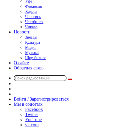
Уфа
Феодосия
Хадера
Чапаевск
Челябинск
Чикаго
Новости
Звезды
Культура
Медиа
Музыка
Шоу-бизнес
О сайте
Обратная связь
Поиск
Switch
радиостанций
skin
Sidebar
Случайное
радио
Войти / Зарегистрироваться
Мы в соцсетях
Facebook
Twitter
YouTube
vk.com