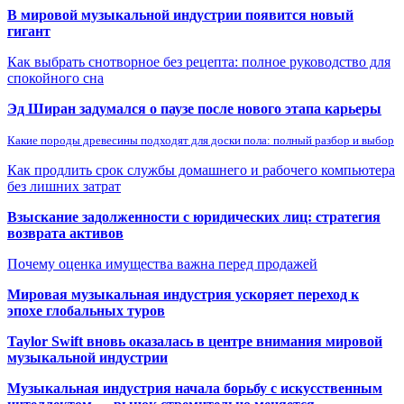
В мировой музыкальной индустрии появится новый
гигант
Как выбрать снотворное без рецепта: полное руководство для
спокойного сна
Эд Ширан задумался о паузе после нового этапа карьеры
Какие породы древесины подходят для доски пола: полный разбор и выбор
Как продлить срок службы домашнего и рабочего компьютера
без лишних затрат
Взыскание задолженности с юридических лиц: стратегия
возврата активов
Почему оценка имущества важна перед продажей
Мировая музыкальная индустрия ускоряет переход к
эпохе глобальных туров
Taylor Swift вновь оказалась в центре внимания мировой
музыкальной индустрии
Музыкальная индустрия начала борьбу с искусственным