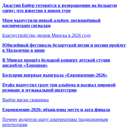
Джастин Бибер готовится к возвращению на большую
сцену: что известно о новом туре
Muse выпустили новый альбом, посвящённый
космическим сигналам
Благоустройство дворов Минска в 2026 году
Юбилейный фестиваль беларуской песни и поэзии пройдет
в Молодечно в июне
В Минске прошёл большой концерт детской студии
ансамбля «Хорошки»
Болгария впервые выиграла «Евровидение-2026»
Drake выпустил сразу три альбома и вызвал мировой
резонанс в музыкальной индустрии
Выбор маски сварщика
Евровидение-2026: объявлены место и дата финала
Почему родители ищут альтернативы традиционным
репетиторам